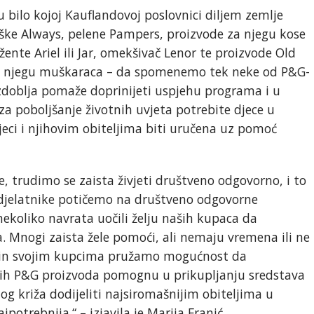
bilo kojoj Kauflandovoj poslovnici diljem zemlje
oške Always, pelene Pampers, proizvode za njegu kose
ente Ariel ili Jar, omekšivač Lenor te proizvode Old
sobnu njegu muškaraca – da spomenemo tek neke od P&G-
doblja pomaže doprinijeti uspjehu programa i u
za poboljšanje životnih uvjeta potrebite djece u
jeci i njihovim obiteljima biti uručena uz pomoć
 trudimo se zaista živjeti društveno odgovorno, i to
e djelatnike potičemo na društveno odgovorne
nekoliko navrata uočili želju naših kupaca da
 Mnogi zaista žele pomoći, ali nemaju vremena ili ne
ačin svojim kupcima pružamo mogućnost da
ih P&G proizvoda pomognu u prikupljanju sredstava
 križa dodijeliti najsiromašnijim obiteljima u
potrebnija.“ – izjavila je Marija Franić,