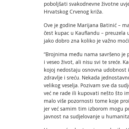
poboljšati svakodnevne životne uvje
Hrvatskog Crvenog križa.
Ove je godine Marijana Batinić – maj
čest kupac u Kauflandu – preuzela
jako dobro zna koliko je važno moći
“Brojnima među nama savršeno je p
i veseo život, ali nisu svi te sreće. 
kojoj nedostaju osnovna udobnost i 
zdravlje i sreću. Nekada jednostav
velikog veselja. Pozivam sve da sudj
već ne rade ili kupovati nešto što 
malo više pozornosti tome koje pro
jer već samim tim izborom mogu pomo
javnost na sudjelovanje u humani