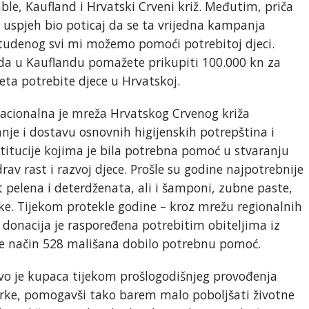
ble, Kaufland i Hrvatski Crveni križ. Međutim, priča
e uspjeh bio poticaj da se ta vrijedna kampanja
 studenog svi mi možemo pomoći potrebitoj djeci.
a u Kauflandu pomažete prikupiti 100.000 kn za
ta potrebite djece u Hrvatskoj.
acionalna je mreža Hrvatskog Crvenog križa
anje i dostavu osnovnih higijenskih potrepština i
stitucije kojima je bila potrebna pomoć u stvaranju
v rast i razvoj djece. Prošle su godine najpotrebnije
 pelena i deterdženata, ali i šamponi, zubne paste,
ke. Tijekom protekle godine – kroz mrežu regionalnih
 donacija je raspoređena potrebitim obiteljima iz
 je način 528 mališana dobilo potrebnu pomoć.
vo je kupaca tijekom prošlogodišnjeg provođenja
rke, pomogavši tako barem malo poboljšati životne