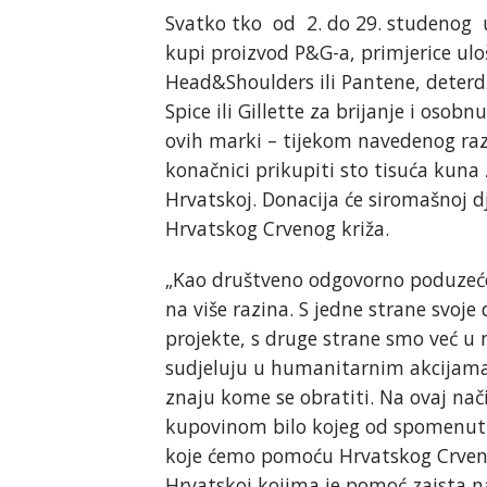
Svatko tko od 2. do 29. studenog u 
kupi proizvod P&G-a, primjerice ul
Head&Shoulders ili Pantene, deterdž
Spice ili Gillette za brijanje i o
ovih marki – tijekom navedenog raz
konačnici prikupiti sto tisuća kuna 
Hrvatskoj. Donacija će siromašnoj d
Hrvatskog Crvenog križa.
„Kao društveno odgovorno poduzeće,
na više razina. S jedne strane svoj
projekte, s druge strane smo već u 
sudjeluju u humanitarnim akcijama.
znaju kome se obratiti. Na ovaj n
kupovinom bilo kojeg od spomenut
koje ćemo pomoću Hrvatskog Crvenog
Hrvatskoj kojima je pomoć zaista naj