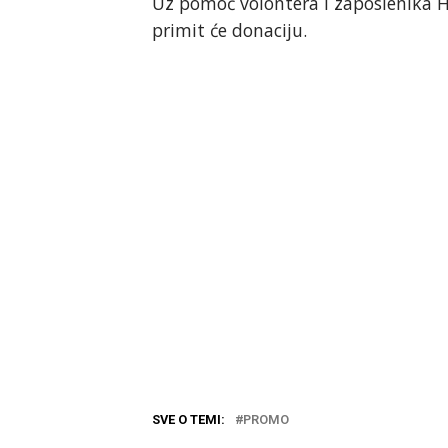
Uz pomoć volontera i zaposlenika Hr
primit će donaciju.
SVE O TEMI:
PROMO