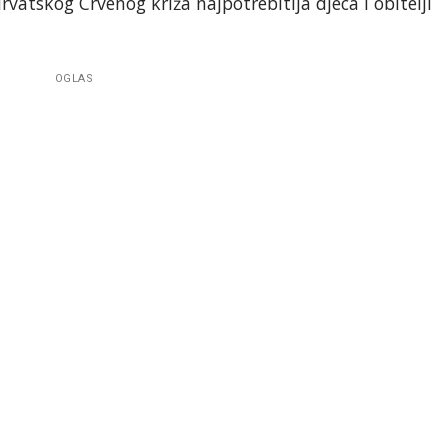
vatskog Crvenog križa najpotrebitija djeca i obitelji
OGLAS