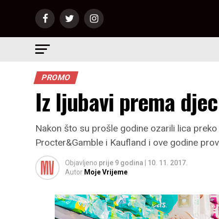
PROMO
Iz ljubavi prema djec
Nakon što su prošle godine ozarili lica preko 
Procter&Gamble i Kaufland i ove godine provo
Objavljeno
prije 9 godina
|
10. 11. 2017.
Autor
Moje Vrijeme