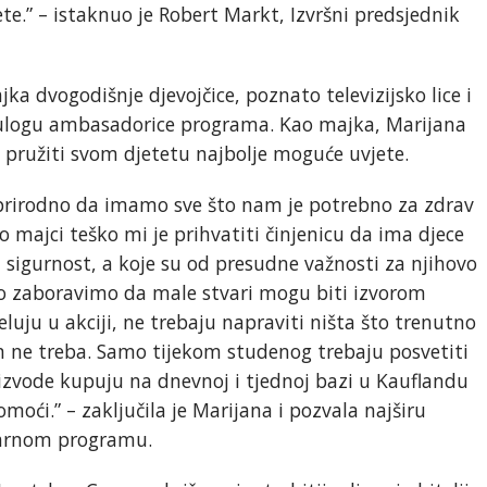
te.” – istaknuo je Robert Markt, Izvršni predsjednik
ka dvogodišnje djevojčice, poznato televizijsko lice i
 ulogu ambasadorice programa. Kao majka, Marijana
 pružiti svom djetetu najbolje moguće uvjete.
rirodno da imamo sve što nam je potrebno za zdrav
Kao majci teško mi je prihvatiti činjenicu da ima djece
sigurnost, a koje su od presudne važnosti za njihovo
no zaboravimo da male stvari mogu biti izvorom
eluju u akciji, ne trebaju napraviti ništa što trenutno
im ne treba. Samo tijekom studenog trebaju posvetiti
izvode kupuju na dnevnoj i tjednoj bazi u Kauflandu
ći.” – zaključila je Marijana i pozvala najširu
tarnom programu.