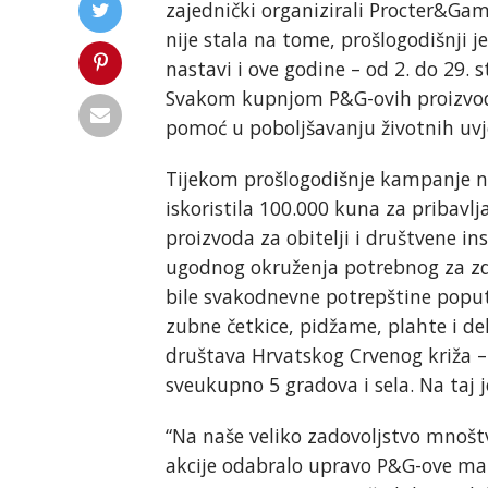
zajednički organizirali Procter&Gam
nije stala na tome, prošlogodišnji j
nastavi i ove godine – od 2. do 29.
Svakom kupnjom P&G-ovih proizvod
pomoć u poboljšavanju životnih uvje
Tijekom prošlogodišnje kampanje n
iskoristila 100.000 kuna za pribavlj
proizvoda za obitelji i društvene in
ugodnog okruženja potrebnog za zdra
bile svakodnevne potrepštine poput
zubne četkice, pidžame, plahte i de
društava Hrvatskog Crvenog križa –
sveukupno 5 gradova i sela. Na taj
“Na naše veliko zadovoljstvo mnošt
akcije odabralo upravo P&G-ove ma