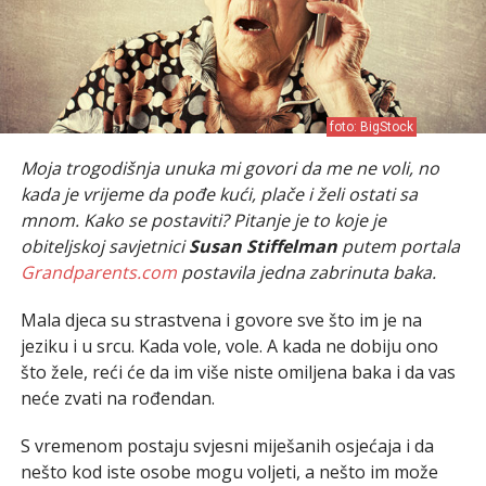
foto: BigStock
Moja trogodišnja unuka mi govori da me ne voli, no
kada je vrijeme da pođe kući, plače i želi ostati sa
mnom. Kako se postaviti? Pitanje je to koje je
obiteljskoj savjetnici
Susan Stiffelman
putem portala
Grandparents.com
postavila jedna zabrinuta baka.
Mala djeca su strastvena i govore sve što im je na
jeziku i u srcu. Kada vole, vole. A kada ne dobiju ono
što žele, reći će da im više niste omiljena baka i da vas
neće zvati na rođendan.
S vremenom postaju svjesni miješanih osjećaja i da
nešto kod iste osobe mogu voljeti, a nešto im može