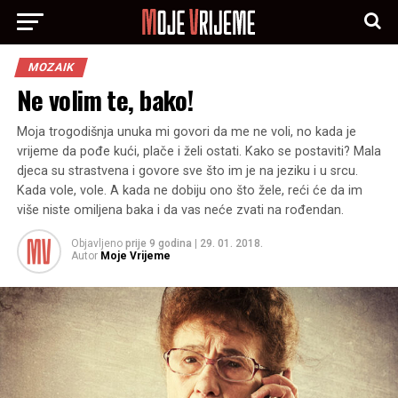
MOZAIK
Ne volim te, bako!
Moja trogodišnja unuka mi govori da me ne voli, no kada je
vrijeme da pođe kući, plače i želi ostati. Kako se postaviti? Mala
djeca su strastvena i govore sve što im je na jeziku i u srcu.
Kada vole, vole. A kada ne dobiju ono što žele, reći će da im
više niste omiljena baka i da vas neće zvati na rođendan.
Objavljeno
prije 9 godina
|
29. 01. 2018.
Autor
Moje Vrijeme