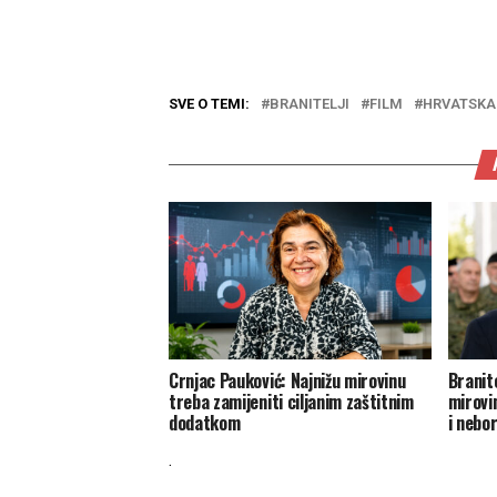
SVE O TEMI:
BRANITELJI
FILM
HRVATSKA 
Crnjac Pauković: Najnižu mirovinu
Branit
treba zamijeniti ciljanim zaštitnim
mirovin
dodatkom
i nebo
.