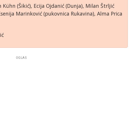
 Kühn (Šikić), Ecija Ojdanić (Dunja), Milan Štrljić
 Ksenija Marinković (pukovnica Rukavina), Alma Prica
ić
OGLAS