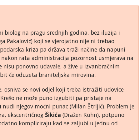
i biolog na pragu srednjih godina, bez iluzija i
ga Pakalović) koji se vjerojatno nije ni trebao
spodarska kriza pa država traži načine da napuni
 nakon rata administracija pozornost usmjerava na
e nisu ponovno udavale, a žive u izvanbračnim
it će oduzeta braniteljska mirovina.
, osniva se novi odjel koji treba istražiti udovice
. Krešo ne može puno izgubiti pa pristaje na
udi njegov moćni punac (Milan Štrljić). Problem je
era, ekscentričnog
Šikića
(Dražen Kühn), potpuno
 dodatno kompliciraju kad se zaljubi u jednu od