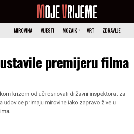
MIROVINA
VIJESTI
MOZAIK
VRT
ZDRAVLJE
austavile premijeru filma
skom krizom odluči osnovati državni inspektorat za
jima udovice primaju mirovine iako zapravo žive u
ima.