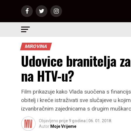
MIROVINA
Udovice branitelja z
na HTV-u?
Film prikazuje kako Vlada suočena s financij
obitelj i kreće istraživati sve slučajeve u ko
izvanbračnim zajednicama s drugim muškarc
Objavljeno
prije 9 godina
|
06. 01. 2018.
Autor
Moje Vrijeme