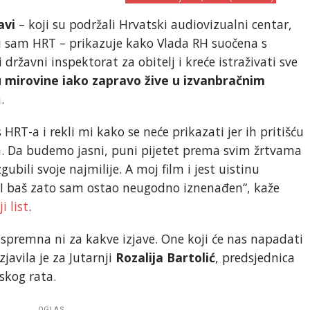
avi
– koji su podržali Hrvatski audiovizualni centar,
i i sam HRT – prikazuje kako Vlada RH suočena s
državni inspektorat za obitelj i kreće istraživati sve
 mirovine iako zapravo žive u izvanbračnim
.
HRT-a i rekli mi kako se neće prikazati jer ih pritišću
a. Da budemo jasni, puni pijetet prema svim žrtvama
bili svoje najmilije. A moj film i jest uistinu
 I baš zato sam ostao neugodno iznenađen“, kaže
i list
.
spremna ni za kakve izjave. One koji će nas napadati
javila je za Jutarnji
Rozalija Bartolić
, predsjednica
skog rata.
OGLAS