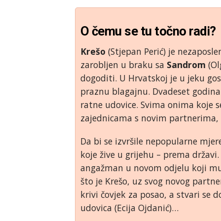
O čemu se tu točno radi?
Krešo
(Stjepan Perić) je nezaposlen
zarobljen u braku sa
Sandrom
(Ol
dogoditi. U Hrvatskoj je u jeku go
praznu blagajnu. Dvadeset godina
ratne udovice. Svima onima koje s
zajednicama s novim partnerima, b
Da bi se izvršile nepopularne mjere
koje žive u grijehu – prema državi
angažman u novom odjelu koji mu n
što je Krešo, uz svog novog partn
krivi čovjek za posao, a stvari se
udovica (Ecija Ojdanić)…