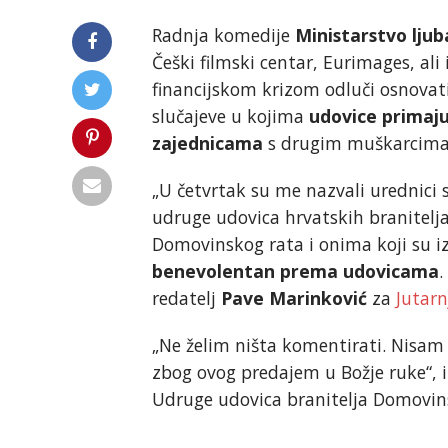
Radnja komedije
Ministarstvo ljub
Češki filmski centar, Eurimages, al
financijskom krizom odluči osnovati 
slučajeve u kojima
udovice primaju
zajednicama
s drugim muškarcima
„U četvrtak su me nazvali urednici s 
udruge udovica hrvatskih branitelj
Domovinskog rata i onima koji su izgu
benevolentan prema udovicama
.
redatelj
Pave Marinković
za
Jutarnj
„Ne želim ništa komentirati. Nisam 
zbog ovog predajem u Božje ruke“, iz
Udruge udovica branitelja Domovin