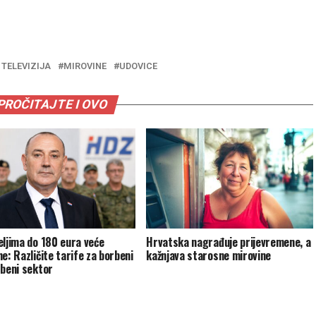
TELEVIZIJA
MIROVINE
UDOVICE
PROČITAJTE I OVO
eljima do 180 eura veće
Hrvatska nagrađuje prijevremene, a
e: Različite tarife za borbeni
kažnjava starosne mirovine
rbeni sektor