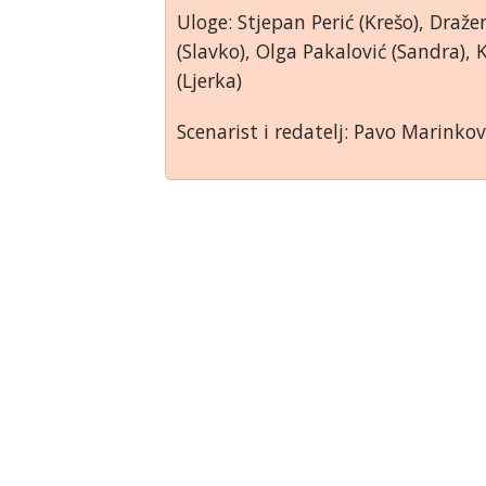
Uloge: Stjepan Perić (Krešo), Dražen
(Slavko), Olga Pakalović (Sandra),
(Ljerka)
Scenarist i redatelj: Pavo Marinkov