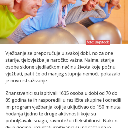
foto: BigStock
Vježbanje se preporučuje u svakoj dobi, no za one
starije, tjelovježba je naročito važna. Naime, starije
osobe sklone sjedilačkom načinu života koje počnu
vježbati, patit će od manjeg stupnja nemoći, pokazalo
je novo istraživanje.
Znanstvenici su ispitivali 1635 osoba u dobi od 70 do
89 godina te ih rasporedili u različite skupine i odredili
im program vježbanja koji je uključivao do 150 minuta
hodanja tjedno te druge aktivnosti koje su
poboljšavale snagu, ravnotežu i fleksibilnost. Nakon
dvije godine, rezultati ispitivanja su pokazali da je