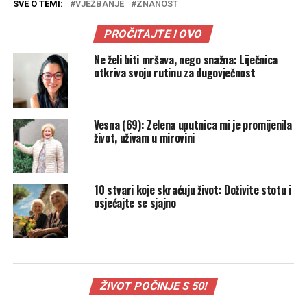
SVE O TEMI:
VJEŽBANJE
ZNANOST
PROČITAJTE I OVO
Ne želi biti mršava, nego snažna: Liječnica
otkriva svoju rutinu za dugovječnost
Vesna (69): Zelena uputnica mi je promijenila
život, uživam u mirovini
10 stvari koje skraćuju život: Doživite stotu i
osjećajte se sjajno
.
ŽIVOT POČINJE S 50!