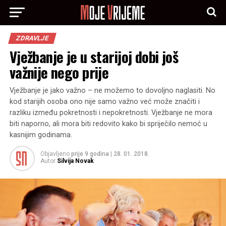
ZDRAVLJE
Vježbanje je u starijoj dobi još
važnije nego prije
Vježbanje je jako važno – ne možemo to dovoljno naglasiti. No
kod starijih osoba ono nije samo važno već može značiti i
razliku između pokretnosti i nepokretnosti. Vježbanje ne mora
biti naporno, ali mora biti redovito kako bi spriječilo nemoć u
kasnijim godinama.
Objavljeno
prije 9 godina
|
28. 01. 2018.
Autor
Silvija Novak