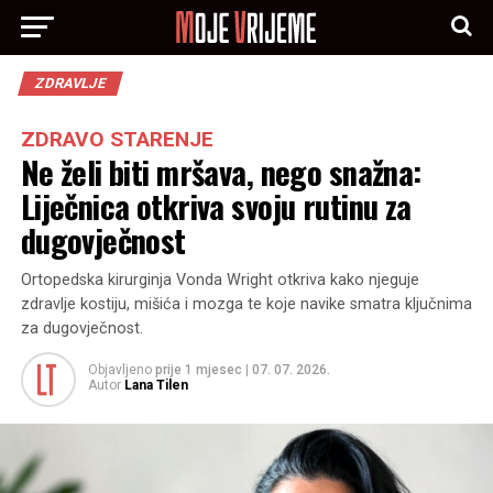
ZDRAVLJE
ZDRAVO STARENJE
Ne želi biti mršava, nego snažna:
Liječnica otkriva svoju rutinu za
dugovječnost
Ortopedska kirurginja Vonda Wright otkriva kako njeguje
zdravlje kostiju, mišića i mozga te koje navike smatra ključnima
za dugovječnost.
Objavljeno
prije 1 mjesec
|
07. 07. 2026.
Autor
Lana Tilen