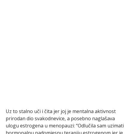
Uz to stalno uči i čita jer joj je mentalna aktivnost
prirodan dio svakodnevice, a posebno naglašava
ulogu estrogena u menopauzi: “Odlučila sam uzimati
hormonalnu nadomjesnu terapiju estrogenom jer je