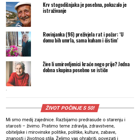
Krv stogodišnjaka je posebna, pokazalo je
istraživanje
Rovinjanka (96) preživjela rat i požar: ‘U
domu bih umrla, sama kuham i čistim’
Žive li umirovljenici kraće nego prije? Jedna
dobna skupina posebno se ističe
.
ŽIVOT POČINJE S 50!
Mi smo medij zajednice. Razbijamo predrasude o starenju i
starosti – živimo. Pratimo teme zdravlja, zdravstvene,
obiteljske i mirovinske politike, politike, kulture, zabave,
znanosti i životnog stila. Želimo vas ohrabriti, povezati i