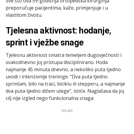
Sve što ova 59-godišnja ortopedska kirurginja
preporučuje pacijentima, kaže, primjenjuje i u
vlastitom životu.
Tjelesna aktivnost: hodanje,
sprint i vježbe snage
Tjelesnu aktivnost smatra temeljem dugovječnosti i
svakodnevno joj pristupa disciplinirano. Hoda
najmanje 45 minuta dnevno, a nekoliko puta tjedno
uvodi i intenzivnije treninge. “Dva puta tjedno
sprintam, bilo na traci, biciklu ili stepperu, a najmanje
dva puta tjedno dižem utege”, ističe. Naglašava da joj
cilj nije izgled nego funkcionalna snaga:
OGLAS