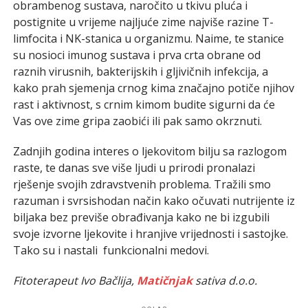
obrambenog sustava, naročito u tkivu pluća i
postignite u vrijeme najljuće zime najviše razine T-
limfocita i NK-stanica u organizmu. Naime, te stanice
su nosioci imunog sustava i prva crta obrane od
raznih virusnih, bakterijskih i gljivičnih infekcija, a
kako prah sjemenja crnog kima značajno potiče njihov
rast i aktivnost, s crnim kimom budite sigurni da će
Vas ove zime gripa zaobići ili pak samo okrznuti.
Zadnjih godina interes o ljekovitom bilju sa razlogom
raste, te danas sve više ljudi u prirodi pronalazi
rješenje svojih zdravstvenih problema. Tražili smo
razuman i svrsishodan način kako očuvati nutrijente iz
biljaka bez previše obrađivanja kako ne bi izgubili
svoje izvorne ljekovite i hranjive vrijednosti i sastojke.
Tako su i nastali funkcionalni medovi.
Fitoterapeut Ivo Bačlija,
Matičnjak
sativa d.o.o.