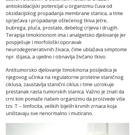
antioksidacijski potencijal u organizmu čuva od
oksidacijskog propadanja membrane stanica, a time
sprječava i propadanje oštećenog tkiva jetre,
bubrega, pluća, prostate, debelog crijeva i drugih.
Terapija timokinonom ima i analgetsko djelovanje jer
pospješuje i morfološki oporavak
neurodegenerativnih živaca, čime ublažava simptome
npr. išijasa, a ujedno i obnavlja živčano tkivo.
Antitumorsko djelovanje timokinona posljedica je
njegovog učinka na regulatorne proteine staničnog
ciklusa, zaustavlja stanični ciklus i time uzrokuje
prestanak rasta tumorskih stanica. Važno je znati da
crni kim pomaže našem organizmu da proizvede više
tzv. T – limfocita, velikih bijelih krvnih zrnaca koja
uništavaju sve nenormalno i mutirano.