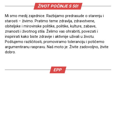
ŽIVOT POČINJE S 50!
Mi smo medij zajednice. Razbijamo predrasude o starenju i
starosti – živimo. Pratimo teme zdravlja, zdravstvene,
obiteljske i mirovinske politike, politike, kulture, zabave,
znanosti i životnog stila. Želimo vas ohrabriti, povezati i
inspirirati kako biste zdravije i aktivnije uživali u životu.
Poštujemo različitosti, promoviramo toleranciju i potičemo
argumentiranu raspravu. Naš moto je: Živite zadovoljno, živite
dobro.
EPP