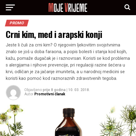
PROMO
Crni kim, med i arapski konji
Jeste li čuli za crni kim? O njegovim ljekovitim svojstvnima
znalo se još u doba faraona, a popis bolesti i stanja kod kojih,
kažu, pomaže dugačak je i raznovrsan. Koristi se kod problema
s alergijama i njihove prevencije, pri regulaciji razine šećera u
krvi, odličan je za jačanje imuniteta, a u narodnoj medicini se
koristi kao pomoć kod raznoraznih zdravstvenih tegoba.
Objavljeno
prije 8 godina
|
10. 03. 2018.
Autor
Promotivni članak