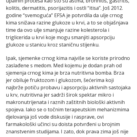
upalnih procesa kao što su astma, bronhitis, gastritis,
kolitis, dermatitis, psorijazitis i ostli “itisa”. Još 2012.
godine “svemoguća” EFSA je potvrdila da ulje crnog
kima snižava razine glukoze u krvi, a to se objašnjava
time da ovo ulje smanjuje razine kolesterola i
triglicerida u krvi koje mogu smanjiti apsorpciju
glukoze u stanicu kroz staničnu stijenku.
Ipak, sjemenke crnog kima najviše se koriste prirodno
zaslađene s medom. Med kojemu je dodan prah od
sjemenja crnog kima je brza nutritivna bomba. Brza
jer obiluje fruktozom i glukozom, šećerima koji
najbrže potiču probavu i apsorpciju aktivnih sastojaka
u krv, nutritivna jer sadrži širok spektar mikro i
makronutrijenata i raznih zaštitnih biološki aktivnih
spojeva. Iako se o točnim terapeutskim mehanizmima
djelovanja još vode diskusije i rasprave, ovi
farmakološki učinci su doista potvrđeni u brojnim
znanstvenim studijama. I zato, dok prava zima još nije