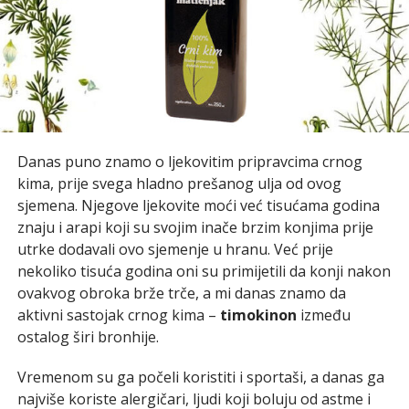
Danas puno znamo o ljekovitim pripravcima crnog
kima, prije svega hladno prešanog ulja od ovog
sjemena. Njegove ljekovite moći već tisućama godina
znaju i arapi koji su svojim inače brzim konjima prije
utrke dodavali ovo sjemenje u hranu. Već prije
nekoliko tisuća godina oni su primijetili da konji nakon
ovakvog obroka brže trče, a mi danas znamo da
aktivni sastojak crnog kima –
timokinon
između
ostalog širi bronhije.
Vremenom su ga počeli koristiti i sportaši, a danas ga
najviše koriste alergičari, ljudi koji boluju od astme i