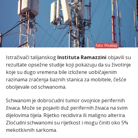
foto: Pixabay
Istraživači talijanskog
Instituta Ramazzini
objavili su
rezultate opsežne studije koji pokazuju da su životinje
koje su dugo vremena bile izložene uobičajenim
razinama zračenja baznih stanica za mobitele, češće
oboljevale od schwanoma.
Schwanom je dobroćudni tumor ovojnice perifernih
živaca. Može se pojaviti duž perifernih živaca na svim
dijelovima tijela. Rijetko recidivira ili maligno alterira.
Zloćudni schwanomi su rijetkost i mogu činiti oko 5%
mekotkivnih sarkoma.