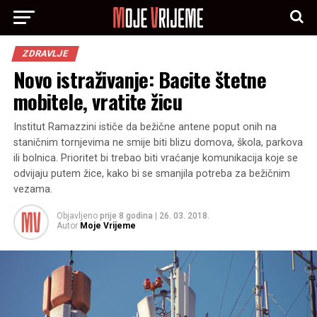
ZDRAVLJE
Novo istraživanje: Bacite štetne
mobitele, vratite žicu
Institut Ramazzini ističe da bežične antene poput onih na
staničnim tornjevima ne smije biti blizu domova, škola, parkova
ili bolnica. Prioritet bi trebao biti vraćanje komunikacija koje se
odvijaju putem žice, kako bi se smanjila potreba za bežičnim
vezama.
Objavljeno
prije 8 godina
|
26. 03. 2018.
Autor
Moje Vrijeme