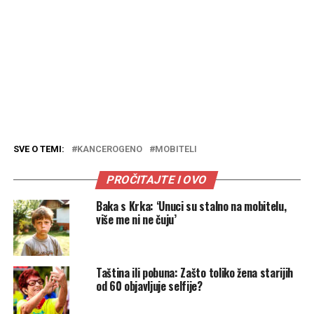
SVE O TEMI:
KANCEROGENO
MOBITELI
PROČITAJTE I OVO
Baka s Krka: ‘Unuci su stalno na mobitelu,
više me ni ne čuju’
Taština ili pobuna: Zašto toliko žena starijih
od 60 objavljuje selfije?