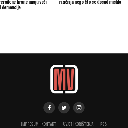
rerađene hrane imaju veći
rizičnija nego što se dosad mislilo
od demencije
IMPRESUM I KONTAKT
UVJETI KORIŠTENJA
RSS