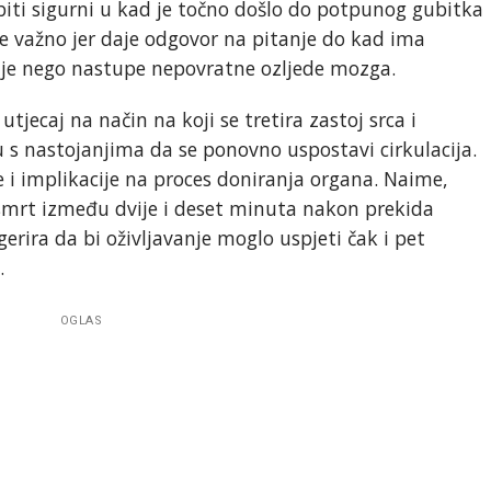
ti sigurni u kad je točno došlo do potpunog gubitka
 je važno jer daje odgovor na pitanje do kad ima
rije nego nastupe nepovratne ozljede mozga.
jecaj na način na koji se tretira zastoj srca i
 s nastojanjima da se ponovno uspostavi cirkulacija.
 i implikacije na proces doniranja organa. Naime,
 smrt između dvije i deset minuta nakon prekida
ugerira da bi oživljavanje moglo uspjeti čak i pet
.
OGLAS