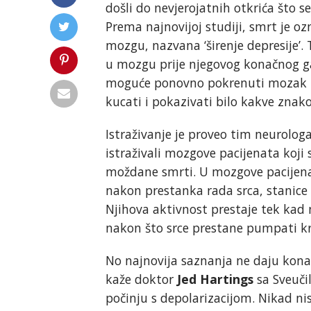
došli do nevjerojatnih otkrića št
Prema najnovijoj studiji, smrt je o
mozgu, nazvana ‘širenje depresije’. T
u mozgu prije njegovog konačnog ga
moguće ponovno pokrenuti mozak ča
kucati i pokazivati bilo kakve znako
Istraživanje je proveo tim neurolog
istraživali mozgove pacijenata koji su
moždane smrti. U mozgove pacijenat
nakon prestanka rada srca, stanice 
Njihova aktivnost prestaje tek kad 
nakon što srce prestane pumpati krv i
No najnovija saznanja ne daju kon
kaže doktor
Jed Hartings
sa Sveuči
počinju s depolarizacijom. Nikad n