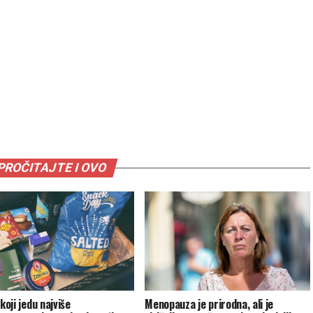
PROČITAJTE I OVO
 koji jedu najviše
Menopauza je prirodna, ali je