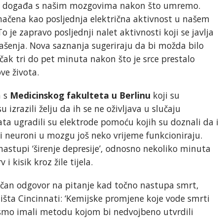
o se događa s našim mozgovima nakon što umremo.
značena kao posljednja električna aktivnost u našem
o je zapravo posljednji nalet aktivnosti koji se javlja
šenja. Nova saznanja sugeriraju da bi možda bilo
k tri do pet minuta nakon što je srce prestalo
ve života.
a s
Medicinskog fakulteta u Berlinu
koji su
 izrazili želju da ih se ne oživljava u slučaju
a ugradili su elektrode pomoću kojih su doznali da i
i neuroni u mozgu još neko vrijeme funkcioniraju.
nastupi ‘širenje depresije’, odnosno nekoliko minuta
 kisik kroz žile tijela.
ačan odgovor na pitanje kad točno nastupa smrt,
lišta Cincinnati: ‘Kemijske promjene koje vode smrti
ismo imali metodu kojom bi nedvojbeno utvrdili