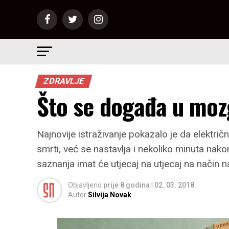
ZDRAVLJE
Što se događa u moz
Najnovije istraživanje pokazalo je da električ
smrti, već se nastavlja i nekoliko minuta nak
saznanja imat će utjecaj na utjecaj na način na
Objavljeno
prije 8 godina
|
02. 03. 2018.
Autor
Silvija Novak