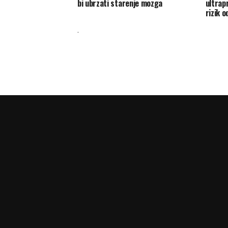
bi ubrzati starenje mozga
ultrap
rizik 
.