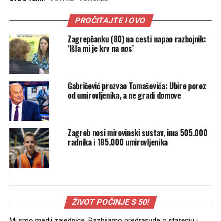
PROČITAJTE I OVO
Zagrepčanku (80) na cesti napao razbojnik:
‘Išla mi je krv na nos’
Gabričević prozvao Tomaševića: Ubire porez
od umirovljenika, a ne gradi domove
Zagreb nosi mirovinski sustav, ima 505.000
radnika i 185.000 umirovljenika
.
ŽIVOT POČINJE S 50!
Mi smo medij zajednice. Razbijamo predrasude o starenju i