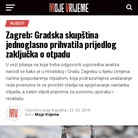
VIJESTI
Zagreb: Gradska skupština
jednoglasno prihvatila prijedlog
zaključka o otpadu
U vezi pitanja na koja treba odgovoriti usporedna analiza
navodi se kako je u Hrvatskoj i Gradu Zagrebu u tijeku izmjena
načina gospodarenja otpadom, koja podrazumijeva uvažavanje
reda prvenstva te se prioritet stavlja na sprječavanje nastanka
otpada, a zatim slijedi priprema za ponovnu uporabu i
reciklažu.
Objavljeno
prije 8 godina
|
22. 03. 2018.
Autor
Moje Vrijeme