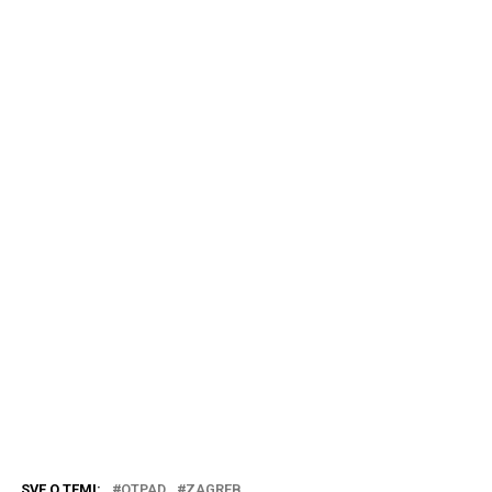
SVE O TEMI:
OTPAD
ZAGREB