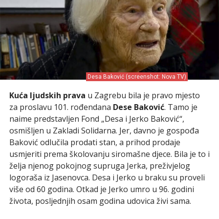
Desa Baković (screenshot: Nova TV)
Kuća ljudskih prava
u Zagrebu bila je pravo mjesto
za proslavu 101. rođendana
Dese Baković
. Tamo je
naime predstavljen Fond „Desa i Jerko Baković“,
osmišljen u Zakladi Solidarna. Jer, davno je gospođa
Baković odlučila prodati stan, a prihod prodaje
usmjeriti prema školovanju siromašne djece. Bila je to i
želja njenog pokojnog supruga Jerka, preživjelog
logoraša iz Jasenovca. Desa i Jerko u braku su proveli
više od 60 godina. Otkad je Jerko umro u 96. godini
života, posljednjih osam godina udovica živi sama.