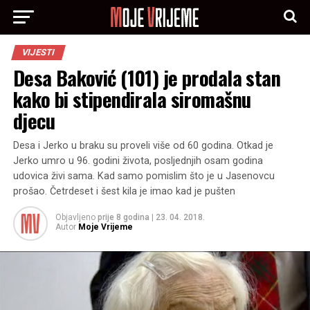
VIJESTI
Desa Baković (101) je prodala stan
kako bi stipendirala siromašnu
djecu
Desa i Jerko u braku su proveli više od 60 godina. Otkad je
Jerko umro u 96. godini života, posljednjih osam godina
udovica živi sama. Kad samo pomislim što je u Jasenovcu
prošao. Četrdeset i šest kila je imao kad je pušten
Objavljeno
prije 8 godina
|
23. 04. 2018.
Autor
Moje Vrijeme