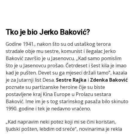
Tko je bio Jerko Baković?
Godine 1941., nakon što su od ustaškog terora
stradale obje mu sestre, komunist i ilegalac Jerko
Baković završio je u Jasenovcu. „Kad samo pomislim
što je u Jasenovcu prošao. Četrdeset i šest kila je imao
kad je pušten. Devet su ga mjeseci držali tamo”, kazala
je za Jutarnji list Desa.
Sestre Rajka
i
Zdenka Baković
poznate su partizanske heroine čije su biste
postavljene kraj Kina Europe u Prolazu sestara
Baković. Ime im je s tog starinskog pasaža bilo skinuto
1990. godine i tek je nedavno vraćeno.
„Kad napravim neki potez koji mi se čini koristan,
ljudski pošten, lebdim od sreće“, novinarima je rekla