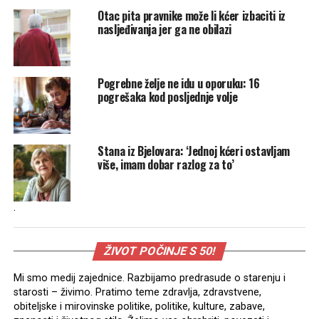
Otac pita pravnike može li kćer izbaciti iz
nasljeđivanja jer ga ne obilazi
Pogrebne želje ne idu u oporuku: 16
pogrešaka kod posljednje volje
Stana iz Bjelovara: ‘Jednoj kćeri ostavljam
više, imam dobar razlog za to’
.
ŽIVOT POČINJE S 50!
Mi smo medij zajednice. Razbijamo predrasude o starenju i
starosti – živimo. Pratimo teme zdravlja, zdravstvene,
obiteljske i mirovinske politike, politike, kulture, zabave,