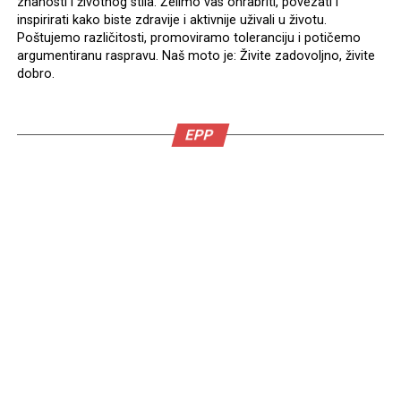
znanosti i životnog stila. Želimo vas ohrabriti, povezati i
inspirirati kako biste zdravije i aktivnije uživali u životu.
Poštujemo različitosti, promoviramo toleranciju i potičemo
argumentiranu raspravu. Naš moto je: Živite zadovoljno, živite
dobro.
EPP