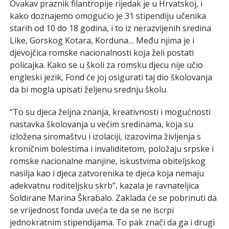
Ovakav praznik filantropije rijedak je u Hrvatskoj, i
kako doznajemo omogućio je 31 stipendiju učenika
starih od 10 do 18 godina, i to iz nerazvijenih sredina
Like, Gorskog Kotara, Korduna… Među njima je i
djevojčica romske nacionalnosti koja želi postati
policajka. Kako se u školi za romsku djecu nije učio
engleski jezik, Fond će joj osigurati taj dio školovanja
da bi mogla upisati željenu srednju školu.
“To su djeca željna znanja, kreativnosti i mogućnosti
nastavka školovanja u većim sredinama, koja su
izložena siromaštvu i izolaciji, izazovima življenja s
kroničnim bolestima i invaliditetom, položaju srpske i
romske nacionalne manjine, iskustvima obiteljskog
nasilja kao i djeca zatvorenika te djeca koja nemaju
adekvatnu roditeljsku skrb”, kazala je ravnateljica
Soldirane Marina Škrabalo. Zaklada će se pobrinuti da
se vrijednost fonda uveća te da se ne iscrpi
jednokratnim stipendijama. To pak znači da ga i drugi