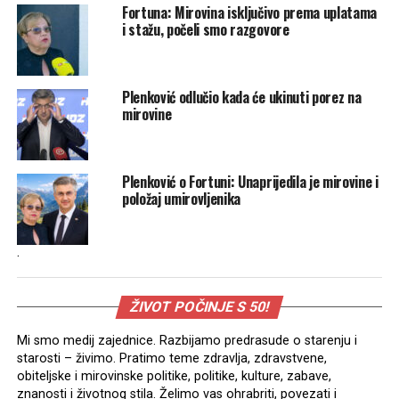
Fortuna: Mirovina isključivo prema uplatama
i stažu, počeli smo razgovore
Plenković odlučio kada će ukinuti porez na
mirovine
Plenković o Fortuni: Unaprijedila je mirovine i
položaj umirovljenika
.
ŽIVOT POČINJE S 50!
Mi smo medij zajednice. Razbijamo predrasude o starenju i
starosti – živimo. Pratimo teme zdravlja, zdravstvene,
obiteljske i mirovinske politike, politike, kulture, zabave,
znanosti i životnog stila. Želimo vas ohrabriti, povezati i