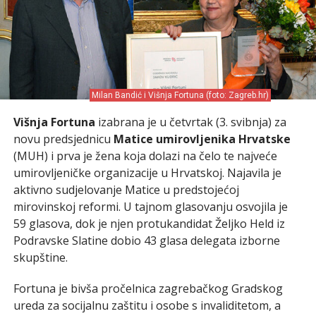
Milan Bandić i Višnja Fortuna (foto: Zagreb.hr)
Višnja Fortuna
izabrana je u četvrtak (3. svibnja) za
novu predsjednicu
Matice umirovljenika Hrvatske
(MUH) i prva je žena koja dolazi na čelo te najveće
umirovljeničke organizacije u Hrvatskoj. Najavila je
aktivno sudjelovanje Matice u predstojećoj
mirovinskoj reformi. U tajnom glasovanju osvojila je
59 glasova, dok je njen protukandidat Željko Held iz
Podravske Slatine dobio 43 glasa delegata izborne
skupštine.
Fortuna je bivša pročelnica zagrebačkog Gradskog
ureda za socijalnu zaštitu i osobe s invaliditetom, a