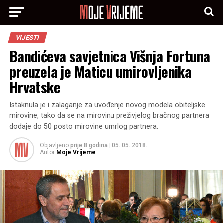
VIJESTI
Bandićeva savjetnica Višnja Fortuna
preuzela je Maticu umirovljenika
Hrvatske
Istaknula je i zalaganje za uvođenje novog modela obiteljske
mirovine, tako da se na mirovinu preživjelog bračnog partnera
dodaje do 50 posto mirovine umrlog partnera.
Objavljeno
prije 8 godina
|
05. 05. 2018.
Autor
Moje Vrijeme