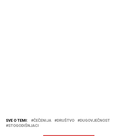
SVE O TEMI:
ČEČENIJA
DRUŠTVO
DUGOVJEČNOST
STOGODIŠNJACI