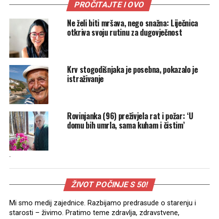
PROČITAJTE I OVO
Ne želi biti mršava, nego snažna: Liječnica
otkriva svoju rutinu za dugovječnost
Krv stogodišnjaka je posebna, pokazalo je
istraživanje
Rovinjanka (96) preživjela rat i požar: ‘U
domu bih umrla, sama kuham i čistim’
.
ŽIVOT POČINJE S 50!
Mi smo medij zajednice. Razbijamo predrasude o starenju i
starosti – živimo. Pratimo teme zdravlja, zdravstvene,