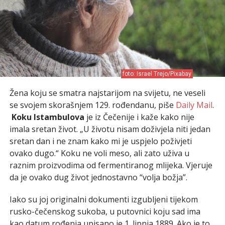
foto: Israel Trejo/Pixabay
Žena koju se smatra najstarijom na svijetu, ne veseli
se svojem skorašnjem 129. rođendanu, piše
Daily Mail
.
Koku Istambulova
je iz Čečenije i kaže kako nije
imala sretan život. „U životu nisam doživjela niti jedan
sretan dan i ne znam kako mi je uspjelo poživjeti
ovako dugo.“ Koku ne voli meso, ali zato uživa u
raznim proizvodima od fermentiranog mlijeka. Vjeruje
da je ovako dug život jednostavno “volja božja”.
Iako su joj originalni dokumenti izgubljeni tijekom
rusko-čečenskog sukoba, u putovnici koju sad ima
kao datum rođenja upisano je 1. lipnja 1889. Ako je to