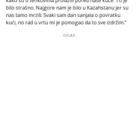
kako su u tenkovima prolazili pored naše kuće. To je
bilo strašno. Najgore nam je bilo u Kazahstanu jer su
nas tamo mrzili. Svaki sam dan sanjala o povratku
kući, no rad u vrtu mi je pomogao da to sve izdržim.”
OGLAS