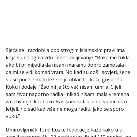
Sjeća se i razdoblja pod strogim islamskim pravilima
koja su nalagala vrlo čedno odijevanje. “Baka me tukla
ako bi primijetila da nisam maramu dobro zamotala i
da mi se vidi komad vrata. No kad su došli sovjeti, žene
su se počele malo ležernije oblačiti”, kaže gospođa
Koku i dodaje: “Žao mi je što već nisam umrla. Cijeli
sam život naporno radila i nikad nisam imala vremena
za uživanje ili zabavu. Kad sam radila, dani su mi brzo
letjeli, no sad kad više ne mogu raditi, jako se sporo
vuku.”
Umirovljenički fond Ruske federacije kaže kako u u
zemlji trenutno živi 37 osoba starijih od 110 godina, no