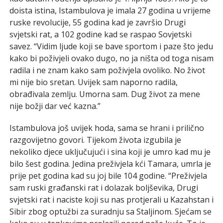
doista istina, Istambulova je imala 27 godina u vrijeme
ruske revolucije, 55 godina kad je završio Drugi
svjetski rat, a 102 godine kad se raspao Sovjetski
savez. “Vidim ljude koji se bave sportom i paze što jedu
kako bi poživjeli ovako dugo, no ja ništa od toga nisam
radila i ne znam kako sam poživjela ovoliko. No život
mi nije bio sretan. Uvijek sam naporno radila,
obrađivala zemlju. Umorna sam. Dug život za mene
nije božji dar već kazna.”
Istambulova još uvijek hoda, sama se hrani i prilično
razgovijetno govori. Tijekom života izgubila je
nekoliko djece uključujući i sina koji je umro kad mu je
bilo šest godina. Jedina preživjela kći Tamara, umrla je
prije pet godina kad su joj bile 104 godine. “Preživjela
sam ruski građanski rat i dolazak boljševika, Drugi
svjetski rat i naciste koji su nas protjerali u Kazahstan i
Sibir zbog optužbi za suradnju sa Staljinom. Sjećam se