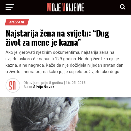
MOZAIK
Najstarija žena na svijetu: “Dug
život za mene je kazna”
Ako je vjerovati njezinim dokumentima, najstarija žena na
svijetu uskoro će napuniti 129 godina. No dug život za nju je
kazna, a ne nagrada. Kaže da nije doživjela ni jedan sretan dan
u životu i nema pojma kako joj je uspjelo poživjeti tako dugu.
Objavljeno
prije 8 godina
|
16. 05. 2018.
Autor
Silvija Novak