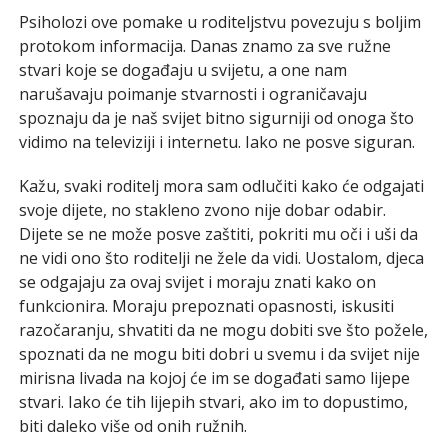
Psiholozi ove pomake u roditeljstvu povezuju s boljim
protokom informacija. Danas znamo za sve ružne
stvari koje se događaju u svijetu, a one nam
narušavaju poimanje stvarnosti i ograničavaju
spoznaju da je naš svijet bitno sigurniji od onoga što
vidimo na televiziji i internetu. Iako ne posve siguran.
Kažu, svaki roditelj mora sam odlučiti kako će odgajati
svoje dijete, no stakleno zvono nije dobar odabir.
Dijete se ne može posve zaštiti, pokriti mu oči i uši da
ne vidi ono što roditelji ne žele da vidi. Uostalom, djeca
se odgajaju za ovaj svijet i moraju znati kako on
funkcionira. Moraju prepoznati opasnosti, iskusiti
razočaranju, shvatiti da ne mogu dobiti sve što požele,
spoznati da ne mogu biti dobri u svemu i da svijet nije
mirisna livada na kojoj će im se događati samo lijepe
stvari. Iako će tih lijepih stvari, ako im to dopustimo,
biti daleko više od onih ružnih.