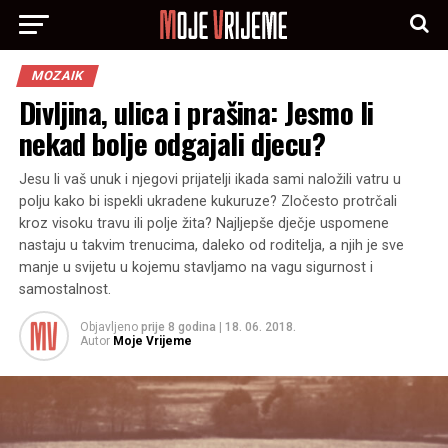
MOZAIK
Divljina, ulica i prašina: Jesmo li
nekad bolje odgajali djecu?
Jesu li vaš unuk i njegovi prijatelji ikada sami naložili vatru u
polju kako bi ispekli ukradene kukuruze? Zločesto protrčali
kroz visoku travu ili polje žita? Najljepše dječje uspomene
nastaju u takvim trenucima, daleko od roditelja, a njih je sve
manje u svijetu u kojemu stavljamo na vagu sigurnost i
samostalnost.
Objavljeno
prije 8 godina
|
18. 06. 2018.
Autor
Moje Vrijeme