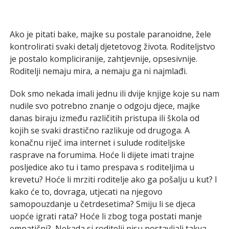
Ako je pitati bake, majke su postale paranoidne, žele
kontrolirati svaki detalj djetetovog života. Roditeljstvo
je postalo kompliciranije, zahtjevnije, opsesivnije.
Roditelji nemaju mira, a nemaju ga ni najmlađi.
Dok smo nekada imali jednu ili dvije knjige koje su nam
nudile svo potrebno znanje o odgoju djece, majke
danas biraju između različitih pristupa ili škola od
kojih se svaki drastično razlikuje od drugoga. A
konačnu riječ ima internet i sulude roditeljske
rasprave na forumima. Hoće li dijete imati trajne
posljedice ako tu i tamo prespava s roditeljima u
krevetu? Hoće li mrziti roditelje ako ga pošalju u kut? I
kako će to, dovraga, utjecati na njegovo
samopouzdanje u četrdesetima? Smiju li se djeca
uopće igrati rata? Hoće li zbog toga postati manje
empatični? Nekada si roditelji nisu postavljali takva