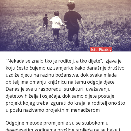
foto: Pixabay
“Nekada se znalo tko je roditelj, a tko dijete”, izjava je
koju često čujemo uz zamjerke kako današnje društvo
uzdiže djecu na razinu božanstva, dok svaka mlada
obitelj ima omanju knjižnicu na temu odgoja djece.
Danas je sve u rasporedu, strukturi, uvažavanju
djetetovih želja i osjećaja, dok samo dijete postaje
projekt kojeg treba izgurati do kraja, a roditelj ono što
u poslu nazivamo projektnim menadžerom.
Odgojne metode promijenile su se stubokom u
devedesetim godinama prošlog stoljeća pa se bake i