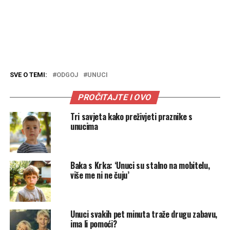
SVE O TEMI:
ODGOJ
UNUCI
PROČITAJTE I OVO
Tri savjeta kako preživjeti praznike s
unucima
Baka s Krka: ‘Unuci su stalno na mobitelu,
više me ni ne čuju’
Unuci svakih pet minuta traže drugu zabavu,
ima li pomoći?