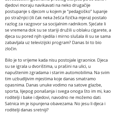
djedovi moraju navikavati na neko drugačije
postupanje s djecom u kojem je “pedagoško” lupanje
po stražnjici (ili čak neka žešća fizička mjera) postalo
razlog za razgovor sa socijalnim radnikom. Sjećate li
se vremena dok su se stariji družili u oblaku cigarete, a
djeca su pored njih sjedila i mirno slušala ili su se sama
zabavljala uz televizijski program? Danas bi to bio
zločin.
Bilo je to vrijeme kada nisu postojale igraonice. Djeca
su se igrala u dvorištima, u prašini na ulici, u
napuštenim zgradama i starim automobilima. Na svim
tim uzbudljivim mjestima koje danas smatramo
opasnima. Danas unuke vodimo na satove glazbe,
sporta, lijepog ponašanja i svega onoga što im mi, kao
roditelji i bake i djedovi, navodno ne možemo dati.
Satnica im je ispunjena obavezama. No jesu li djeca i
roditelji danas sretniji?