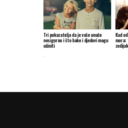
Tri pokazatelja da je vaše unuče
Kad od
nesigurno i što bake i djedovi mogu
mora: 
učiniti
zodija
.