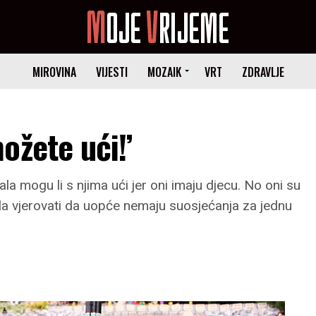
MIROVINA
VIJESTI
MOZAIK
VRT
ZDRAVLJE
ožete ući!’
ala mogu li s njima ući jer oni imaju djecu. No oni su
ogla vjerovati da uopće nemaju suosjećanja za jednu