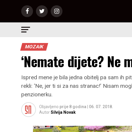
MOZAIK
‘Nemate dijete? Ne m
Ispred mene je bila jedna obitelj pa sam ih pit
rekli: ‘Ne, jer ti si za nas stranac!’ Nisam m
penzionerku.
Objavljeno
prije 8 godina
|
06. 07. 2018.
Autor
Silvija Novak