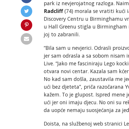
park iz nevjerojatnog razloga. Nai
Radcliff
(74) morala se vratiti kući 
Discovery Centru u Birminghamu vr
u Hall Greenu stigla u Birmingham 
joj to zabranili.
“Bila sam u nevjerici. Odrasli proi
jer sam odrasla a sa sobom nisam i
Live. “Jako me fasciniraju Lego kock
otvara novi centar. Kazala sam kćeri 
No kad sam došla, zaustavila me jed
ući bez djeteta”, priča razočarana 
kažem. To je glupost. Ispred mene je
ući jer oni imaju djecu. No oni su rek
da uopće nemaju suosjećanja za je
Doista, na službenoj web stranici L