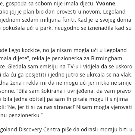
me, gospođa sa sobom nije imala djecu.
Yvonne
iako joj je plan bio dan provesti u novom, Legoland
ijednom sedam milijuna funti. Kad je iz svojeg doma
i pokušala ući u park, neugodno se iznenadila kad su
zvode Lego kockice, no ja nisam mogla ući u Legoland
mala dijete”, rekla je penzionerka za Birmingham
ice. Gledala sam emisiju na TV-u i vidjela da se uskoro
da ću ga posjetiti i jedno jutro se ukrcala se na vlak.
na žena i rekla mi da ne mogu ući jer nitko ne smije
Yvonne. “Bila sam šokirana i uvrijeđena, da vam pravo
 bila jedna obitelj pa sam ih pitala mogu li s njima
li: ‘Ne, jer ti si za nas stranac!’ Nisam mogla vjerovati
dnu penzionerku.”
egoland Discovery Centra piše da odrasli moraju biti u