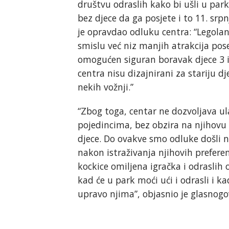
društvu odraslih kako bi ušli u par
bez djece da ga posjete i to 11. sr
je opravdao odluku centra: “Legola
smislu već niz manjih atrakcija pose
omogućen siguran boravak djece 3 i 1
centra nisu dizajnirani za stariju d
nekih vožnji.”
“Zbog toga, centar ne dozvoljava u
pojedincima, bez obzira na njihovu r
djece. Do ovakve smo odluke došli n
nakon istraživanja njihovih prefere
kockice omiljena igračka i odraslih
kad će u park moći ući i odrasli i 
upravo njima”, objasnio je glasnogo