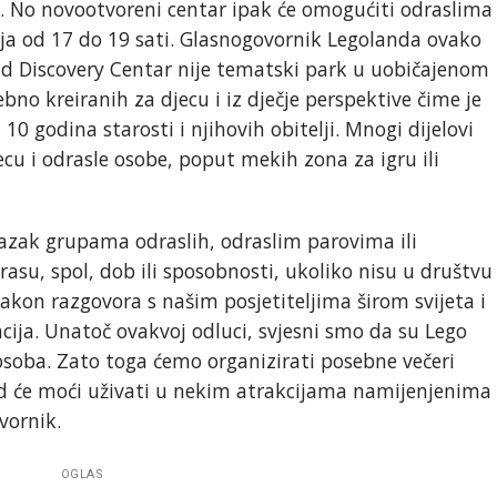
k. No novootvoreni centar ipak će omogućiti odraslima
pnja od 17 do 19 sati. Glasnogovornik Legolanda ovako
nd Discovery Centar nije tematski park u uobičajenom
bno kreiranih za djecu i iz dječje perspektive čime je
0 godina starosti i njihovih obitelji. Mnogi dijelovi
jecu i odrasle osobe, poput mekih zona za igru ili
lazak grupama odraslih, odraslim parovima ili
asu, spol, dob ili sposobnosti, ukoliko nisu u društvu
akon razgovora s našim posjetiteljima širom svijeta i
ncija. Unatoč ovakvoj odluci, svjesni smo da su Lego
 osoba. Zato toga ćemo organizirati posebne večeri
kad će moći uživati u nekim atrakcijama namijenjenima
vornik.
OGLAS