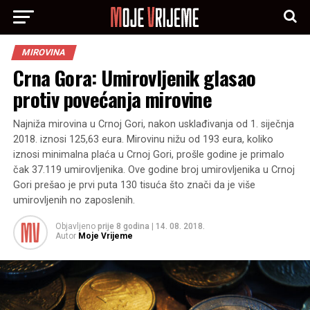
MIROVINA
Crna Gora: Umirovljenik glasao
protiv povećanja mirovine
Najniža mirovina u Crnoj Gori, nakon usklađivanja od 1. siječnja
2018. iznosi 125,63 eura. Mirovinu nižu od 193 eura, koliko
iznosi minimalna plaća u Crnoj Gori, prošle godine je primalo
čak 37.119 umirovljenika. Ove godine broj umirovljenika u Crnoj
Gori prešao je prvi puta 130 tisuća što znači da je više
umirovljenih no zaposlenih.
Objavljeno
prije 8 godina
|
14. 08. 2018.
Autor
Moje Vrijeme