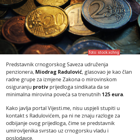
foto: stock.xchng
Predstavnik crnogorskog Saveza udruženja
penzionera,
Miodrag Radulović
, glasovao je kao član
radne grupe za izmjene Zakona o mirovinskom
osiguranju
protiv
prijedloga sindikata da se
minimalna mirovina poveća sa trenutnih
125 eura
.
Kako javlja portal Vijesti.me, nisu uspjeli stupiti u
kontakt s Radulovićem, pa ni ne znaju razloge za
odbijanje ovog prijedloga, čime se predstavnik
umirovljenika svrstao uz crnogorsku vladu i
poslodavce.