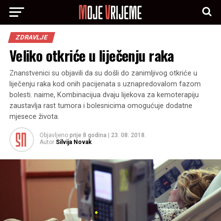
ZDRAVLJE
Veliko otkriće u liječenju raka
Znanstvenici su objavili da su došli do zanimljivog otkriće u
liječenju raka kod onih pacijenata s uznapredovalom fazom
bolesti. naime, Kombinacijua dvaju lijekova za kemoterapiju
zaustavlja rast tumora i bolesnicima omogućuje dodatne
mjesece života.
Objavljeno
prije 8 godina
|
23. 08. 2018.
Autor
Silvija Novak