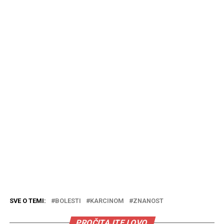
SVE O TEMI:
BOLESTI
KARCINOM
ZNANOST
PROČITAJTE I OVO