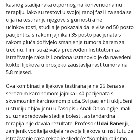
kasnog stadija raka otpornog na konvencionalnu
terapiju. Iako su testovi u svojoj ranoj fazi i za sada se
cilja na testiranje njegove sigurnosti a ne
učinkovitosti, studija je pokazala da je više od 50 posto
pacijentica s rakom jajnika i 35 posto pacijenata s
rakom pluća doživjelo smanjenje tumora barem za
trećinu. Tim istraživača predvođen Institutom za
istraživanje raka iz Londona ustanovio je da navedeni
koktel lijekova u prosjeku zaustavlja rast tumora na
5,8 mjeseci.
Ova kombinacija lijekova testirana je na 25 žena sa
seroznim karcinomom jajnika i 40 pacijenata s
skvamoznim karcinomom pluća. Svi pacijenti uključeni
u studiju objavljenu u časopisu Anali Onkologije imali
su uznapredovale stadije bolesti, a standardna
terapija nije davala rezultate. Profesor
Udai Banerji
,
zamjenik voditelja odjela razvoja lijekova u Institutu za
istraživanje raka rekao je sljedeće: “Kombinirali smo