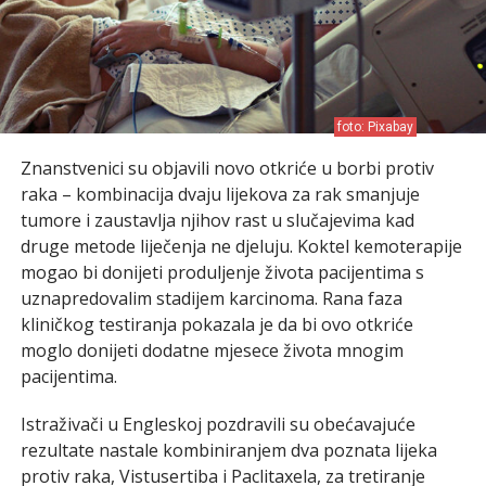
foto: Pixabay
Znanstvenici su objavili novo otkriće u borbi protiv
raka – kombinacija dvaju lijekova za rak smanjuje
tumore i zaustavlja njihov rast u slučajevima kad
druge metode liječenja ne djeluju. Koktel kemoterapije
mogao bi donijeti produljenje života pacijentima s
uznapredovalim stadijem karcinoma. Rana faza
kliničkog testiranja pokazala je da bi ovo otkriće
moglo donijeti dodatne mjesece života mnogim
pacijentima.
Istraživači u Engleskoj pozdravili su obećavajuće
rezultate nastale kombiniranjem dva poznata lijeka
protiv raka, Vistusertiba i Paclitaxela, za tretiranje