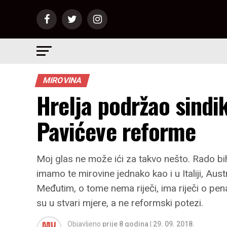
MIROVINA
Hrelja podržao sindik
Pavićeve reforme
Moj glas ne može ići za takvo nešto. Rado bih
imamo te mirovine jednako kao i u Italiji, Au
Međutim, o tome nema riječi, ima riječi o pen
su u stvari mjere, a ne reformski potezi.
Objavljeno
prije 8 godina
|
29. 09. 2018.