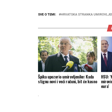
SVE O TEMI:
HRVATSKA STRANKA UMIROVLJE
Špika upozorio umirovljenike: Kada
HSU: ‘
stignu novi i veći računi, bit će kasno
mirovi
eura’
.