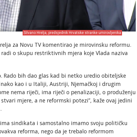
Silvano Hrelja, predsjednik Hrvatske stranke umirovljenika
relja za Novu TV komentirao je mirovinsku reformu.
 radi o skupu restriktivnih mjera koje Vlada naziva
o. Rado bih dao glas kad bi netko uredio obiteljske
ako kao i u Italiji, Austriji, Njemačkoj i drugim
 nema riječi, ima riječi o penalizaciji, o produženju
stvari mjere, a ne reformski potezi”, kaže ovaj jedini
.
tima sindikata i samostalno imamo svoju političku
 ovakva reforma, nego da je trebalo reformom