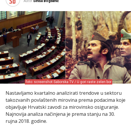
Autor
Siniša Bogdanić
foto: screenshot Saborska TV / U gori raste zelen bor
Nastavljamo kvartalno analizirati trendove u sektoru
takozvanih povlaštenih mirovina prema podacima koje
objavljuje Hrvatski zavodi za mirovinsko osiguranje.
Najnovija analiza načinjena je prema stanju na 30.
rujna 2018. godine.