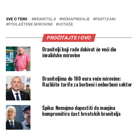
SVE O TEMI:
BRANITELJI
NEMAPREDAJE
PARTIZANI
POVLAŠTENE MIROVINE
USTAŠE
PROČITAJTE I OVO
Branitelji koji rade dobivat će veći dio
invalidske mirovine
Braniteljima do 180 eura veće mirovine:
Različite tarife za borbeni i neborbeni sektor
Špika: Nemojmo dopustiti da manjina
kompromitira čast hrvatskih branitelja
.