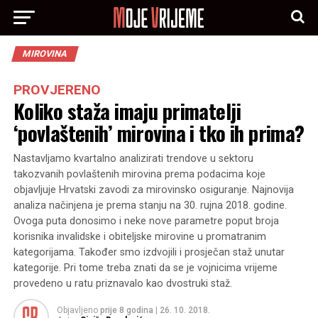
MIROVINA
PROVJERENO
Koliko staža imaju primatelji
‘povlaštenih’ mirovina i tko ih prima?
Nastavljamo kvartalno analizirati trendove u sektoru
takozvanih povlaštenih mirovina prema podacima koje
objavljuje Hrvatski zavodi za mirovinsko osiguranje. Najnovija
analiza načinjena je prema stanju na 30. rujna 2018. godine.
Ovoga puta donosimo i neke nove parametre poput broja
korisnika invalidske i obiteljske mirovine u promatranim
kategorijama. Također smo izdvojili i prosječan staž unutar
kategorije. Pri tome treba znati da se je vojnicima vrijeme
provedeno u ratu priznavalo kao dvostruki staž.
Objavljeno
prije 8 godina
|
26. 10. 2018.