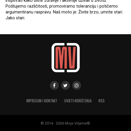
inspirirati kako biste zdravije i aktivnije uživali u životu.
Poštujemo različitosti, promoviramo toleranciju i potičemo
argumentiranu raspravu. Naš moto je: Živite brzo, umrite stari.
Jako stari.
IMPRESUM I KONTAKT
UVJETI KORIŠTENJA
RSS
© 2014 - 2026 Moje Vrijeme®