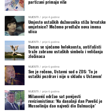
partizani primaju više
VIJESTI
prije 4 godine
Umjesto ustaških dužnosnika stižu hrvatske
umjetnice? Možemo predlaže nova imena
ulica
VIJESTI
prije 6 godina
Danas se sjećamo holokausta, antifašisti
traže zabranu ustaških simbola i veličanja
zločinaca
VIJESTI
prije 6 godina
Sve je rečeno, Ustavni sud o ZDS: ‘To je
ustaški pozdrav i nije u skladu s Ustavom’
VIJESTI
prije 6 godina
Milanović održao sat povijesti
revizionistima: ‘Na današnji dan Pavelić je
Mussoliniju dao najveći dio Dalmacije’