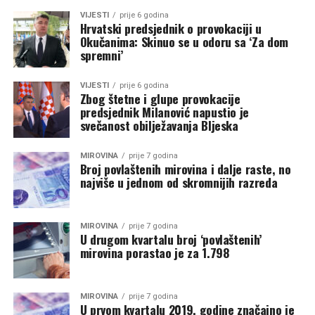
VIJESTI
prije 6 godina
Hrvatski predsjednik o provokaciji u
Okučanima: Skinuo se u odoru sa ‘Za dom
spremni’
VIJESTI
prije 6 godina
Zbog štetne i glupe provokacije
predsjednik Milanović napustio je
svečanost obilježavanja Bljeska
MIROVINA
prije 7 godina
Broj povlaštenih mirovina i dalje raste, no
najviše u jednom od skromnijih razreda
MIROVINA
prije 7 godina
U drugom kvartalu broj ‘povlaštenih’
mirovina porastao je za 1.798
MIROVINA
prije 7 godina
U prvom kvartalu 2019. godine značajno je