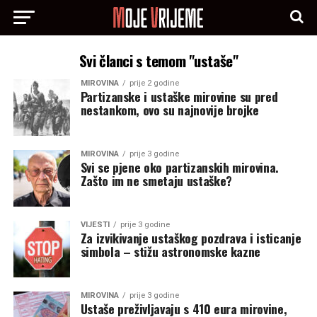
Svi članci s temom "ustaše"
MIROVINA
prije 2 godine
Partizanske i ustaške mirovine su pred
nestankom, ovo su najnovije brojke
MIROVINA
prije 3 godine
Svi se pjene oko partizanskih mirovina.
Zašto im ne smetaju ustaške?
VIJESTI
prije 3 godine
Za izvikivanje ustaškog pozdrava i isticanje
simbola – stižu astronomske kazne
MIROVINA
prije 3 godine
Ustaše preživljavaju s 410 eura mirovine,