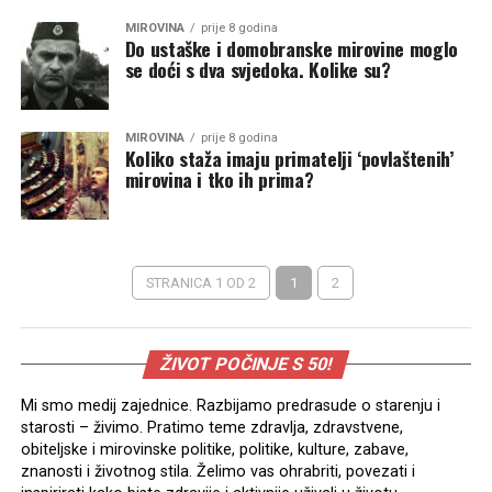
MIROVINA
prije 8 godina
Do ustaške i domobranske mirovine moglo
se doći s dva svjedoka. Kolike su?
MIROVINA
prije 8 godina
Koliko staža imaju primatelji ‘povlaštenih’
mirovina i tko ih prima?
STRANICA 1 OD 2
1
2
ŽIVOT POČINJE S 50!
Mi smo medij zajednice. Razbijamo predrasude o starenju i
starosti – živimo. Pratimo teme zdravlja, zdravstvene,
obiteljske i mirovinske politike, politike, kulture, zabave,
znanosti i životnog stila. Želimo vas ohrabriti, povezati i