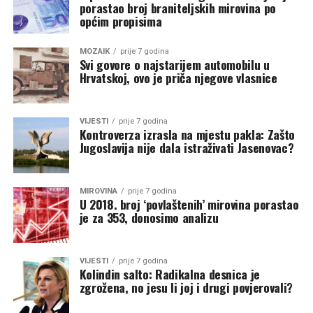
porastao broj braniteljskih mirovina po
općim propisima
MOZAIK
prije 7 godina
Svi govore o najstarijem automobilu u
Hrvatskoj, ovo je priča njegove vlasnice
VIJESTI
prije 7 godina
Kontroverza izrasla na mjestu pakla: Zašto
Jugoslavija nije dala istraživati Jasenovac?
MIROVINA
prije 7 godina
U 2018. broj ‘povlaštenih’ mirovina porastao
je za 353, donosimo analizu
VIJESTI
prije 7 godina
Kolindin salto: Radikalna desnica je
zgrožena, no jesu li joj i drugi povjerovali?