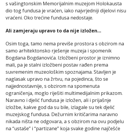
s vašingtonskim Memorijalnim muzejom Holokausta
dio tog fundusa je vraćen, iako najvrjedniji dijelovi nisu
vraćeni. Oko trećine fundusa nedostaje.
Ali zamjeraju upravo to da nije izložen…
Osim toga, tamo nema previše prostora s obzirom na
samo arhitektonsko rješenje muzeja i spomenik
Bogdana Bogdanovića. Izložbeni prostor je iznimno
mali, pa je stalni izložbeni postav rađen prema
suvremenim muzeološkim spoznajama. Stavljen je
naglasak upravo na žrtvu, na pojedinca, što se
najjednostavnije, s obzirom na spomenuta
ograničenja, moglo riješiti multimedijalnim prikazom.
Naravno i djelić fundusa je izložen, ali i prijašnje
izložbe, kakve god da su bile, izlagale su tek djelić
muzejskog fundusa. Dežurnim kritičarima naravno
nikada ništa ne odgovara, a s obzirom na ovu podjelu
na “ustaše” i “partizane” koja svake godine najčešće