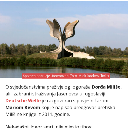
Spomen-područje Jasenovac (foto: Mick Backer/Flickr)
O svjedočanstvima preživjelog logoraša
Đorđa Miliše
,
ali i zabrani istraživanja Jasenovca u Jugoslaviji
Deutsche Welle
je razgovorao s povjesničarom
Mariom Kevom
koji je napisao predgovor pretiska
Milišine knjige iz 2011. godine.
Nekadašnji logor smrti nije mjesto tihog