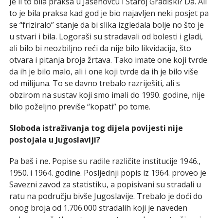
Je li to bila praksa u Jasenovcu i Staroj Gradiški? Da. Ali
to je bila praksa kad god je bio najavljen neki posjet pa
se “friziralo” stanje da bi slika izgledala bolje no što je
u stvari i bila. Logoraši su stradavali od bolesti i gladi,
ali bilo bi neozbiljno reći da nije bilo likvidacija, što
otvara i pitanja broja žrtava. Tako imate one koji tvrde
da ih je bilo malo, ali i one koji tvrde da ih je bilo više
od milijuna. To se davno trebalo razriješiti, ali s
obzirom na sustav koji smo imali do 1990. godine, nije
bilo poželjno previše “kopati” po tome.
Sloboda istraživanja tog dijela povijesti nije
postojala u Jugoslaviji?
Pa baš i ne. Popise su radile različite institucije 1946.,
1950. i 1964. godine. Posljednji popis iz 1964. proveo je
Savezni zavod za statistiku, a popisivani su stradali u
ratu na području bivše Jugoslavije. Trebalo je doći do
onog broja od 1.706.000 stradalih koji je naveden