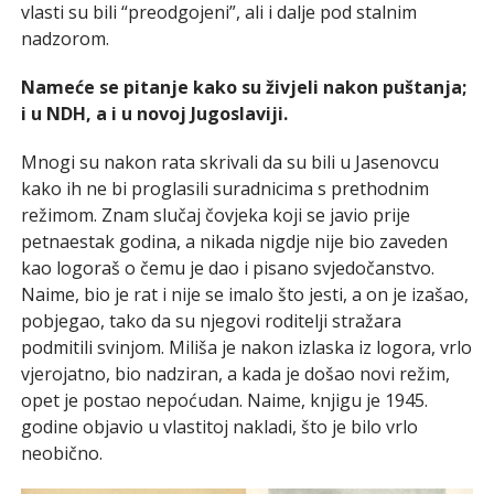
vlasti su bili “preodgojeni”, ali i dalje pod stalnim
nadzorom.
Nameće se pitanje kako su živjeli nakon puštanja;
i u NDH, a i u novoj Jugoslaviji.
Mnogi su nakon rata skrivali da su bili u Jasenovcu
kako ih ne bi proglasili suradnicima s prethodnim
režimom. Znam slučaj čovjeka koji se javio prije
petnaestak godina, a nikada nigdje nije bio zaveden
kao logoraš o čemu je dao i pisano svjedočanstvo.
Naime, bio je rat i nije se imalo što jesti, a on je izašao,
pobjegao, tako da su njegovi roditelji stražara
podmitili svinjom. Miliša je nakon izlaska iz logora, vrlo
vjerojatno, bio nadziran, a kada je došao novi režim,
opet je postao nepoćudan. Naime, knjigu je 1945.
godine objavio u vlastitoj nakladi, što je bilo vrlo
neobično.