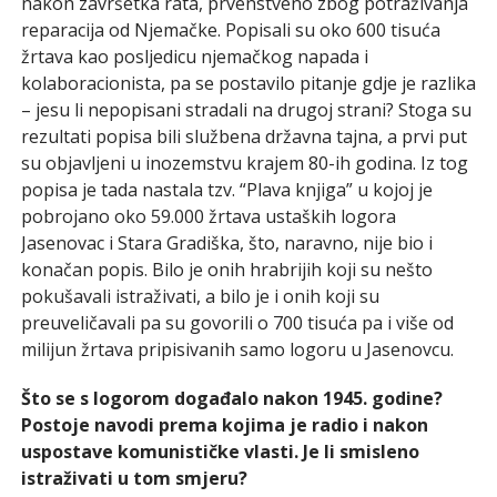
nakon završetka rata, prvenstveno zbog potraživanja
reparacija od Njemačke. Popisali su oko 600 tisuća
žrtava kao posljedicu njemačkog napada i
kolaboracionista, pa se postavilo pitanje gdje je razlika
– jesu li nepopisani stradali na drugoj strani? Stoga su
rezultati popisa bili službena državna tajna, a prvi put
su objavljeni u inozemstvu krajem 80-ih godina. Iz tog
popisa je tada nastala tzv. “Plava knjiga” u kojoj je
pobrojano oko 59.000 žrtava ustaških logora
Jasenovac i Stara Gradiška, što, naravno, nije bio i
konačan popis. Bilo je onih hrabrijih koji su nešto
pokušavali istraživati, a bilo je i onih koji su
preuveličavali pa su govorili o 700 tisuća pa i više od
milijun žrtava pripisivanih samo logoru u Jasenovcu.
Što se s logorom događalo nakon 1945. godine?
Postoje navodi prema kojima je radio i nakon
uspostave komunističke vlasti. Je li smisleno
istraživati u tom smjeru?