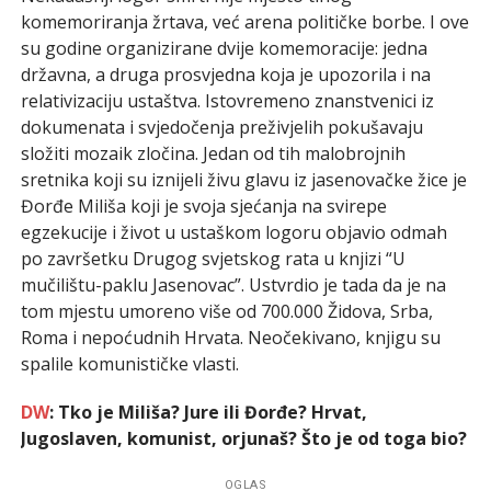
komemoriranja žrtava, već arena političke borbe. I ove
su godine organizirane dvije komemoracije: jedna
državna, a druga prosvjedna koja je upozorila i na
relativizaciju ustaštva. Istovremeno znanstvenici iz
dokumenata i svjedočenja preživjelih pokušavaju
složiti mozaik zločina. Jedan od tih malobrojnih
sretnika koji su iznijeli živu glavu iz jasenovačke žice je
Đorđe Miliša koji je svoja sjećanja na svirepe
egzekucije i život u ustaškom logoru objavio odmah
po završetku Drugog svjetskog rata u knjizi “U
mučilištu-paklu Jasenovac”. Ustvrdio je tada da je na
tom mjestu umoreno više od 700.000 Židova, Srba,
Roma i nepoćudnih Hrvata. Neočekivano, knjigu su
spalile komunističke vlasti.
DW
: Tko je Miliša? Jure ili Đorđe? Hrvat,
Jugoslaven, komunist, orjunaš? Što je od toga bio?
OGLAS