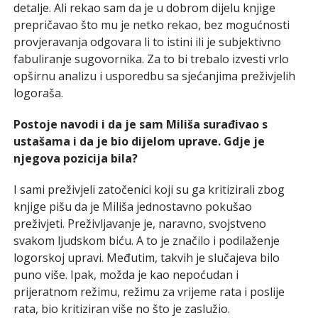
detalje. Ali rekao sam da je u dobrom dijelu knjige
prepričavao što mu je netko rekao, bez mogućnosti
provjeravanja odgovara li to istini ili je subjektivno
fabuliranje sugovornika. Za to bi trebalo izvesti vrlo
opširnu analizu i usporedbu sa sjećanjima preživjelih
logoraša.
Postoje navodi i da je sam Miliša surađivao s
ustašama i da je bio dijelom uprave. Gdje je
njegova pozicija bila?
I sami preživjeli zatočenici koji su ga kritizirali zbog
knjige pišu da je Miliša jednostavno pokušao
preživjeti. Preživljavanje je, naravno, svojstveno
svakom ljudskom biću. A to je značilo i podilaženje
logorskoj upravi. Međutim, takvih je slučajeva bilo
puno više. Ipak, možda je kao nepoćudan i
prijeratnom režimu, režimu za vrijeme rata i poslije
rata, bio kritiziran više no što je zaslužio.