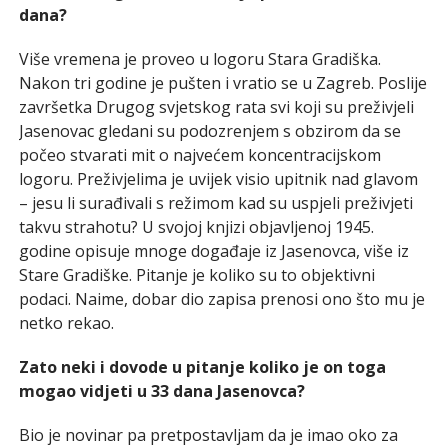
dana?
Više vremena je proveo u logoru Stara Gradiška.
Nakon tri godine je pušten i vratio se u Zagreb. Poslije
završetka Drugog svjetskog rata svi koji su preživjeli
Jasenovac gledani su podozrenjem s obzirom da se
počeo stvarati mit o najvećem koncentracijskom
logoru. Preživjelima je uvijek visio upitnik nad glavom
– jesu li surađivali s režimom kad su uspjeli preživjeti
takvu strahotu? U svojoj knjizi objavljenoj 1945.
godine opisuje mnoge događaje iz Jasenovca, više iz
Stare Gradiške. Pitanje je koliko su to objektivni
podaci. Naime, dobar dio zapisa prenosi ono što mu je
netko rekao.
Zato neki i dovode u pitanje koliko je on toga
mogao vidjeti u 33 dana Jasenovca?
Bio je novinar pa pretpostavljam da je imao oko za