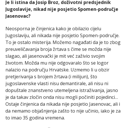
Je li istina da Josip Broz, doživotni predsjednik
Jugoslavije, nikad nije posjetio Spomen-područje
Jasenovac?
Neosporna je činjenica kako je obilazio cijelu
Jugoslaviju, ali nikada nije posjetio Spomen-područje.
To je ostalo misterija. Možemo nagađati da je to zbog
preuveličavanja broja žrtava s čime se možda nije
slagao, ali jasenovački je mit već zaživio svojim
životom. Možda mu nije odgovaralo što se logor
nalazio na području Hrvatske. Uzmemo li u obzir
pretjerivanja s brojem žrtava (i milijun), što
jugoslavenske vlasti nisu demantirale, ali nisu ni
dopuštale znanstveno utemeljena istraživanja, jasno
je da takav zločin onda nisu mogli počiniti pojedinci…
Ostaje činjenica da nikada nije posjetio Jasenovac, ali i
da nemamo objašnjenja zašto to nije učinio, iako je za
to imao 35 godina vremena.