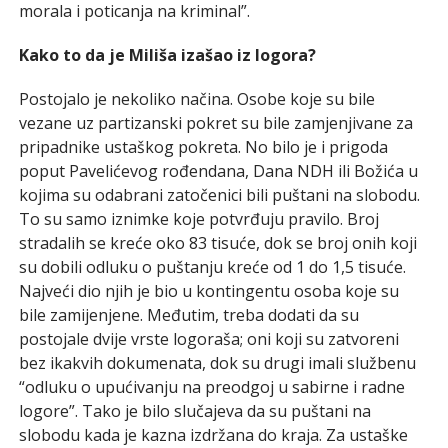
morala i poticanja na kriminal”.
Kako to da je Miliša izašao iz logora?
Postojalo je nekoliko načina. Osobe koje su bile
vezane uz partizanski pokret su bile zamjenjivane za
pripadnike ustaškog pokreta. No bilo je i prigoda
poput Pavelićevog rođendana, Dana NDH ili Božića u
kojima su odabrani zatočenici bili puštani na slobodu.
To su samo iznimke koje potvrđuju pravilo. Broj
stradalih se kreće oko 83 tisuće, dok se broj onih koji
su dobili odluku o puštanju kreće od 1 do 1,5 tisuće.
Najveći dio njih je bio u kontingentu osoba koje su
bile zamijenjene. Međutim, treba dodati da su
postojale dvije vrste logoraša; oni koji su zatvoreni
bez ikakvih dokumenata, dok su drugi imali službenu
“odluku o upućivanju na preodgoj u sabirne i radne
logore”. Tako je bilo slučajeva da su puštani na
slobodu kada je kazna izdržana do kraja. Za ustaške