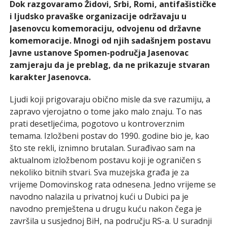
Dok razgovaramo Židovi, Srbi, Romi, antifašističke
i ljudsko pravaške organizacije održavaju u
Jasenovcu komemoraciju, odvojenu od državne
komemoracije. Mnogi od njih sadašnjem postavu
Javne ustanove Spomen-područja Jasenovac
zamjeraju da je preblag, da ne prikazuje stvaran
karakter Jasenovca.
Ljudi koji prigovaraju obično misle da sve razumiju, a
zapravo vjerojatno o tome jako malo znaju. To nas
prati desetljećima, pogotovo u kontroverznim
temama. Izložbeni postav do 1990. godine bio je, kao
što ste rekli, iznimno brutalan. Surađivao sam na
aktualnom izložbenom postavu koji je ograničen s
nekoliko bitnih stvari. Sva muzejska građa je za
vrijeme Domovinskog rata odnesena. Jedno vrijeme se
navodno nalazila u privatnoj kući u Dubici pa je
navodno premještena u drugu kuću nakon čega je
završila u susjednoj BiH, na području RS-a. U suradnji