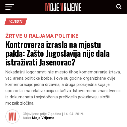
VIJESTI
ŽRTVE U RALJAMA POLITIKE
Kontroverza izrasla na mjestu
pakla: Zašto Jugoslavija nije dala
istraživati Jasenovac?
Nekadašnji logor smrti nije mjesto tihog komemoriranja žrtava,
već arena političke borbe. I ove su godine organizirane dvije
komemoracije: jedna državna, a druga prosvjedna koja je
upozorila i na relativizaciju ustaštva. Istovremeno znanstvenici
iz dokumenata i svjedočenja preživjelih pokušavaju složiti
mozaik zločina.
Objavljeno
prije 7 godina
|
14. 04. 2019.
Autor
Moje Vrijeme