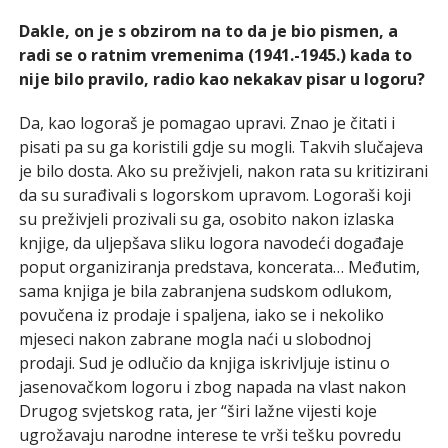
Dakle, on je s obzirom na to da je bio pismen, a
radi se o ratnim vremenima (1941.-1945.) kada to
nije bilo pravilo, radio kao nekakav pisar u logoru?
Da, kao logoraš je pomagao upravi. Znao je čitati i
pisati pa su ga koristili gdje su mogli. Takvih slučajeva
je bilo dosta. Ako su preživjeli, nakon rata su kritizirani
da su surađivali s logorskom upravom. Logoraši koji
su preživjeli prozivali su ga, osobito nakon izlaska
knjige, da uljepšava sliku logora navodeći događaje
poput organiziranja predstava, koncerata… Međutim,
sama knjiga je bila zabranjena sudskom odlukom,
povučena iz prodaje i spaljena, iako se i nekoliko
mjeseci nakon zabrane mogla naći u slobodnoj
prodaji. Sud je odlučio da knjiga iskrivljuje istinu o
jasenovačkom logoru i zbog napada na vlast nakon
Drugog svjetskog rata, jer “širi lažne vijesti koje
ugrožavaju narodne interese te vrši tešku povredu