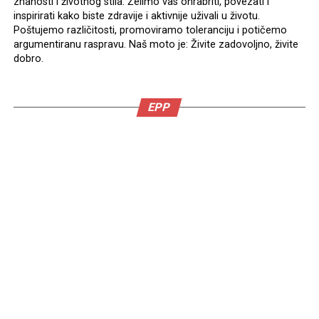
znanosti i životnog stila. Želimo vas ohrabriti, povezati i
inspirirati kako biste zdravije i aktivnije uživali u životu.
Poštujemo različitosti, promoviramo toleranciju i potičemo
argumentiranu raspravu. Naš moto je: Živite zadovoljno, živite
dobro.
EPP