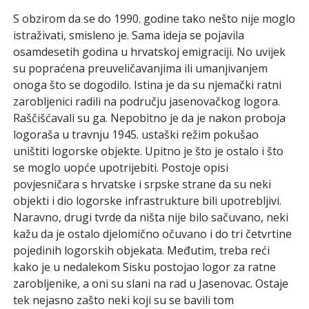
S obzirom da se do 1990. godine tako nešto nije moglo
istraživati, smisleno je. Sama ideja se pojavila
osamdesetih godina u hrvatskoj emigraciji. No uvijek
su popraćena preuveličavanjima ili umanjivanjem
onoga što se dogodilo. Istina je da su njemački ratni
zarobljenici radili na području jasenovačkog logora.
Raščišćavali su ga. Nepobitno je da je nakon proboja
logoraša u travnju 1945. ustaški režim pokušao
uništiti logorske objekte. Upitno je što je ostalo i što
se moglo uopće upotrijebiti. Postoje opisi
povjesničara s hrvatske i srpske strane da su neki
objekti i dio logorske infrastrukture bili upotrebljivi.
Naravno, drugi tvrde da ništa nije bilo sačuvano, neki
kažu da je ostalo djelomično očuvano i do tri četvrtine
pojedinih logorskih objekata. Međutim, treba reći
kako je u nedalekom Sisku postojao logor za ratne
zarobljenike, a oni su slani na rad u Jasenovac. Ostaje
tek nejasno zašto neki koji su se bavili tom