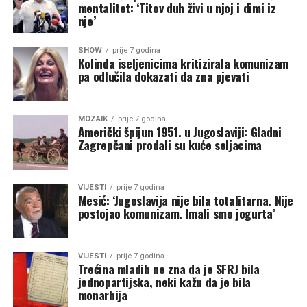
mentalitet: ‘Titov duh živi u njoj i dimi iz
nje’
SHOW
prije 7 godina
Kolinda iseljenicima kritizirala komunizam
pa odlučila dokazati da zna pjevati
MOZAIK
prije 7 godina
Američki špijun 1951. u Jugoslaviji: Gladni
Zagrepčani prodali su kuće seljacima
VIJESTI
prije 7 godina
Mesić: ‘Jugoslavija nije bila totalitarna. Nije
postojao komunizam. Imali smo jogurta’
VIJESTI
prije 7 godina
Trećina mladih ne zna da je SFRJ bila
jednopartijska, neki kažu da je bila
monarhija