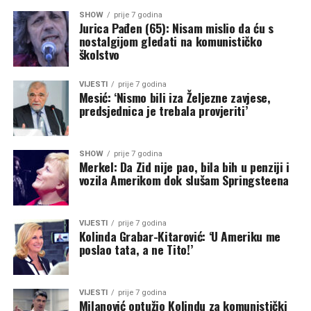
SHOW
prije 7 godina
Jurica Pađen (65): Nisam mislio da ću s
nostalgijom gledati na komunističko
školstvo
VIJESTI
prije 7 godina
Mesić: ‘Nismo bili iza Željezne zavjese,
predsjednica je trebala provjeriti’
SHOW
prije 7 godina
Merkel: Da Zid nije pao, bila bih u penziji i
vozila Amerikom dok slušam Springsteena
VIJESTI
prije 7 godina
Kolinda Grabar-Kitarović: ‘U Ameriku me
poslao tata, a ne Tito!’
VIJESTI
prije 7 godina
Milanović optužio Kolindu za komunistički