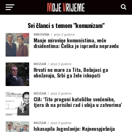
Svi članci s temom "komunizam"
MIROVINA
prije 2 godine
Manje mirovine komunistima, veće
disidentima: Češka je ispravila nepravdu
MOZAIK
prije 2 godine
Hrvati ne mare za Tita, Bošnjaci ga
obožavaju, Srbi ga žele iskopati
MOZAIK
prije 2 godine
CIA: ‘Tito progoni katoličke svećenike,
tjera ih na prisilni rad i ubija u zatvorima’
MOZAIK
prije 3 godine
Iskasapila Jugoslaviju: Najneuspješnija