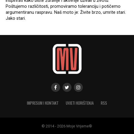
inspirirati kako biste zdravije i aktivnije uživali u životu.
Poštujemo različitosti, promoviramo toleranciju i potičemo
argumentiranu raspravu. Naš moto je: Živite brzo, umrite stari.
Jako stari.
IMPRESUM I KONTAKT
UVJETI KORIŠTENJA
RSS
© 2014 - 2026 Moje Vrijeme®