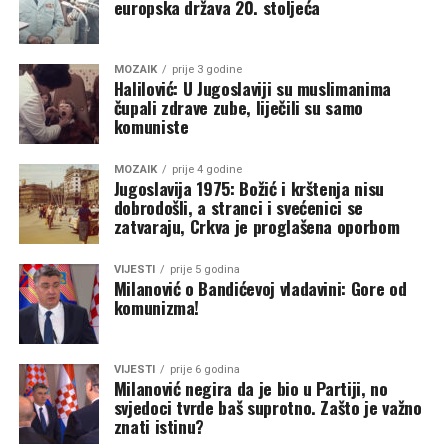
europska država 20. stoljeća
MOZAIK
prije 3 godine
Halilović: U Jugoslaviji su muslimanima
čupali zdrave zube, liječili su samo
komuniste
MOZAIK
prije 4 godine
Jugoslavija 1975: Božić i krštenja nisu
dobrodošli, a stranci i svećenici se
zatvaraju, Crkva je proglašena oporbom
VIJESTI
prije 5 godina
Milanović o Bandićevoj vladavini: Gore od
komunizma!
VIJESTI
prije 6 godina
Milanović negira da je bio u Partiji, no
svjedoci tvrde baš suprotno. Zašto je važno
znati istinu?