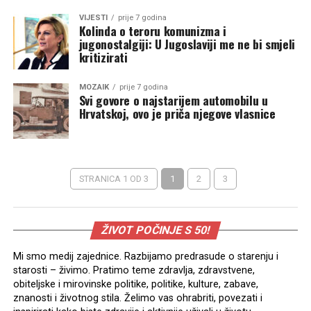
VIJESTI
prije 7 godina
Kolinda o teroru komunizma i
jugonostalgiji: U Jugoslaviji me ne bi smjeli
kritizirati
MOZAIK
prije 7 godina
Svi govore o najstarijem automobilu u
Hrvatskoj, ovo je priča njegove vlasnice
STRANICA 1 OD 3
1
2
3
ŽIVOT POČINJE S 50!
Mi smo medij zajednice. Razbijamo predrasude o starenju i
starosti – živimo. Pratimo teme zdravlja, zdravstvene,
obiteljske i mirovinske politike, politike, kulture, zabave,
znanosti i životnog stila. Želimo vas ohrabriti, povezati i