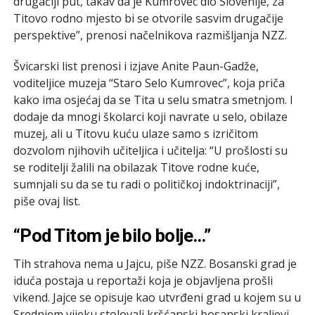
drugačiji put, takav da je Kumrovec dio Slovenije, za
Titovo rodno mjesto bi se otvorile sasvim drugačije
perspektive”, prenosi načelnikova razmišljanja NZZ.
Švicarski list prenosi i izjave Anite Paun-Gadže,
voditeljice muzeja “Staro Selo Kumrovec”, koja priča
kako ima osjećaj da se Tita u selu smatra smetnjom. I
dodaje da mnogi školarci koji navrate u selo, obilaze
muzej, ali u Titovu kuću ulaze samo s izričitom
dozvolom njihovih učiteljica i učitelja: “U prošlosti su
se roditelji žalili na obilazak Titove rodne kuće,
sumnjali su da se tu radi o političkoj indoktrinaciji”,
piše ovaj list.
“Pod Titom je bilo bolje…”
Tih strahova nema u Jajcu, piše NZZ. Bosanski grad je
iduća postaja u reportaži koja je objavljena prošli
vikend. Jajce se opisuje kao utvrđeni grad u kojem su u
Srednjem vijeku stolovali kršćanski bosanski kraljevi,