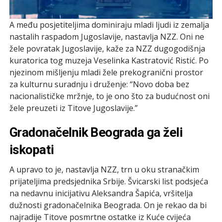
A među posjetiteljima dominiraju mladi ljudi iz zemalja
nastalih raspadom Jugoslavije, nastavlja NZZ. Oni ne
žele povratak Jugoslavije, kaže za NZZ dugogodišnja
kuratorica tog muzeja Veselinka Kastratović Ristić. Po
njezinom mišljenju mladi žele prekogranični prostor
za kulturnu suradnju i druženje: “Novo doba bez
nacionalističke mržnje, to je ono što za budućnost oni
žele preuzeti iz Titove Jugoslavije.”
Gradonačelnik Beograda ga želi
iskopati
A upravo to je, nastavlja NZZ, trn u oku stranačkim
prijateljima predsjednika Srbije. Švicarski list podsjeća
na nedavnu inicijativu Aleksandra Šapića, vršitelja
dužnosti gradonačelnika Beograda. On je rekao da bi
najradije Titove posmrtne ostatke iz Kuće cvijeća