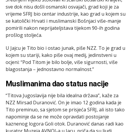
sve dok nisu došli osmanski osvajači, grad koji je za
vrijeme SFRJ bio centar industrije, kao grad u kojem su
se katolički Hrvati i muslimanski Bošnjaci više-manje
pomirili nakon neprijateljstava tijekom 90-ih godina
prošlog stoljeća.
U Jajcu je Tito bio i ostao junak, piše NZZ. To je grad u
kojem su stariji, kako piše ovaj medij, jedinstveni u
ocjeni: “Pod Titom je bilo bolje, više sigurnosti, više
blagostanja – jednostavno normalnost.”
Muslimanima dao status nacije
“Titova Jugoslavija nije bila idealna država”, kaže za
NZZ Mirsad Duranović. On je imao 12 godina kada je
Tito preminuo, sa sjetom se prisjeća SFRJ, ali isto tako
napominje da se ne može opravdati postojanje
kaznenog logora Goli otok. Duranović danas radi kao
kurator Muzeja AVNOJ-a u Jacu, priča da su ljudi