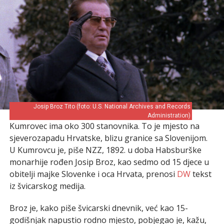
Josip Broz Tito (foto: U.S. National Archives and Records
Administration)
Kumrovec ima oko 300 stanovnika. To je mjesto na
sjeverozapadu Hrvatske, blizu granice sa Slovenijom.
U Kumrovcu je, piše NZZ, 1892. u doba Habsburške
monarhije rođen Josip Broz, kao sedmo od 15 djece u
obitelji majke Slovenke i oca Hrvata, prenosi
DW
tekst
iz švicarskog medija.
Broz je, kako piše švicarski dnevnik, već kao 15-
godišnjak napustio rodno mjesto, pobjegao je, kažu,