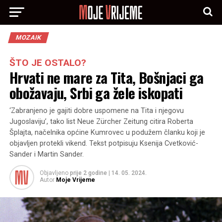
MOZAIK
ŠTO JE OSTALO?
Hrvati ne mare za Tita, Bošnjaci ga
obožavaju, Srbi ga žele iskopati
‘Zabranjeno je gajiti dobre uspomene na Tita i njegovu
Jugoslaviju’, tako list Neue Zürcher Zeitung citira Roberta
Šplajta, načelnika općine Kumrovec u podužem članku koji je
objavljen protekli vikend. Tekst potpisuju Ksenija Cvetković-
Sander i Martin Sander.
Objavljeno
prije 2 godine
|
14. 05. 2024.
Autor
Moje Vrijeme