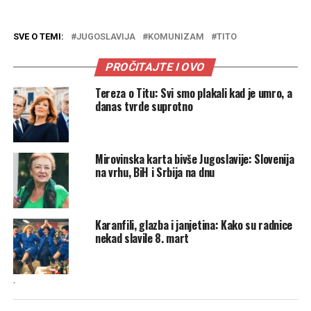
SVE O TEMI:
JUGOSLAVIJA
KOMUNIZAM
TITO
PROČITAJTE I OVO
Tereza o Titu: Svi smo plakali kad je umro, a
danas tvrde suprotno
Mirovinska karta bivše Jugoslavije: Slovenija
na vrhu, BiH i Srbija na dnu
Karanfili, glazba i janjetina: Kako su radnice
nekad slavile 8. mart
.