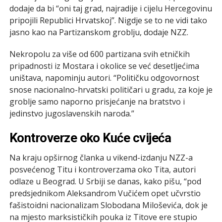
dodaje da bi “oni taj grad, najradije i cijelu Hercegovinu
pripojili Republici Hrvatskoj”. Nigdje se to ne vidi tako
jasno kao na Partizanskom groblju, dodaje NZZ.
Nekropolu za više od 600 partizana svih etničkih
pripadnosti iz Mostara i okolice se već desetljećima
uništava, napominju autori. “Političku odgovornost
snose nacionalno-hrvatski političari u gradu, za koje je
groblje samo naporno prisjećanje na bratstvo i
jedinstvo jugoslavenskih naroda.”
Kontroverze oko Kuće cvijeća
Na kraju opširnog članka u vikend-izdanju NZZ-a
posvećenog Titu i kontroverzama oko Tita, autori
odlaze u Beograd. U Srbiji se danas, kako pišu, “pod
predsjednikom Aleksandrom Vučićem opet učvrstio
fašistoidni nacionalizam Slobodana Miloševića, dok je
na mjesto marksističkih pouka iz Titove ere stupio