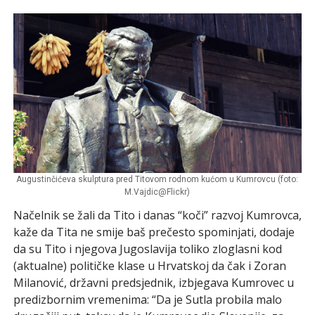
Augustinčićeva skulptura pred Titovom rodnom kućom u Kumrovcu (foto:
M.Vajdic@Flickr)
Načelnik se žali da Tito i danas “koči” razvoj Kumrovca,
kaže da Tita ne smije baš prečesto spominjati, dodaje
da su Tito i njegova Jugoslavija toliko zloglasni kod
(aktualne) političke klase u Hrvatskoj da čak i Zoran
Milanović, državni predsjednik, izbjegava Kumrovec u
predizbornim vremenima: “Da je Sutla probila malo