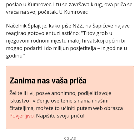
poslao u Kumrovec. I tu se završava krug, ova priča se
vraća na svoj početak. U Kumrovec.
Načelnik Šplajt je, kako piše NZZ, na Šapićeve najave
reagirao gotovo entuzijastično: “Titov grob u
njegovom rodnom mjestu maloj hrvatskoj općini bi
mogao podariti i do milijun posjetitelja – iz godine u
godinu.”
Zanima nas vaša priča
Želite li i vi, posve anonimno, podijeliti svoje
iskustvo i viđenje ove teme s nama i našim
čitateljima, možete to učiniti putem web obrasca
Povjerljivo
. Napišite svoju priču!
OGLAS