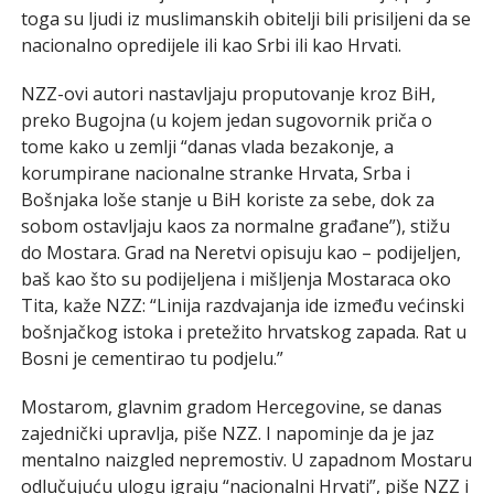
toga su ljudi iz muslimanskih obitelji bili prisiljeni da se
nacionalno opredijele ili kao Srbi ili kao Hrvati.
NZZ-ovi autori nastavljaju proputovanje kroz BiH,
preko Bugojna (u kojem jedan sugovornik priča o
tome kako u zemlji “danas vlada bezakonje, a
korumpirane nacionalne stranke Hrvata, Srba i
Bošnjaka loše stanje u BiH koriste za sebe, dok za
sobom ostavljaju kaos za normalne građane”), stižu
do Mostara. Grad na Neretvi opisuju kao – podijeljen,
baš kao što su podijeljena i mišljenja Mostaraca oko
Tita, kaže NZZ: “Linija razdvajanja ide između većinski
bošnjačkog istoka i pretežito hrvatskog zapada. Rat u
Bosni je cementirao tu podjelu.”
Mostarom, glavnim gradom Hercegovine, se danas
zajednički upravlja, piše NZZ. I napominje da je jaz
mentalno naizgled nepremostiv. U zapadnom Mostaru
odlučujuću ulogu igraju “nacionalni Hrvati”, piše NZZ i