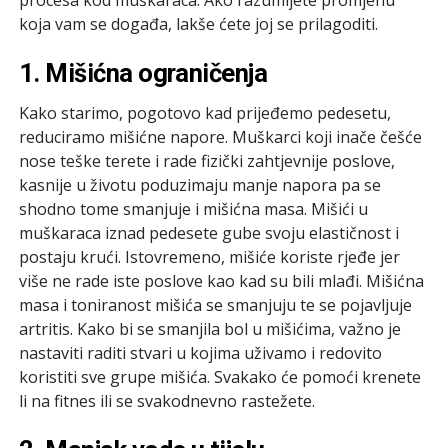
koja vam se događa, lakše ćete joj se prilagoditi.
1. Mišićna ograničenja
Kako starimo, pogotovo kad prijeđemo pedesetu,
reduciramo mišićne napore. Muškarci koji inače češće
nose teške terete i rade fizički zahtjevnije poslove,
kasnije u životu poduzimaju manje napora pa se
shodno tome smanjuje i mišićna masa. Mišići u
muškaraca iznad pedesete gube svoju elastičnost i
postaju krući. Istovremeno, mišiće koriste rjeđe jer
više ne rade iste poslove kao kad su bili mlađi. Mišićna
masa i toniranost mišića se smanjuju te se pojavljuje
artritis. Kako bi se smanjila bol u mišićima, važno je
nastaviti raditi stvari u kojima uživamo i redovito
koristiti sve grupe mišića. Svakako će pomoći krenete
li na fitnes ili se svakodnevno rastežete.