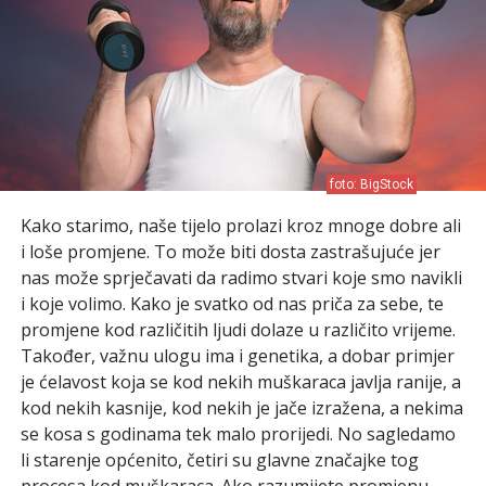
foto: BigStock
Kako starimo, naše tijelo prolazi kroz mnoge dobre ali
i loše promjene. To može biti dosta zastrašujuće jer
nas može sprječavati da radimo stvari koje smo navikli
i koje volimo. Kako je svatko od nas priča za sebe, te
promjene kod različitih ljudi dolaze u različito vrijeme.
Također, važnu ulogu ima i genetika, a dobar primjer
je ćelavost koja se kod nekih muškaraca javlja ranije, a
kod nekih kasnije, kod nekih je jače izražena, a nekima
se kosa s godinama tek malo prorijedi. No sagledamo
li starenje općenito, četiri su glavne značajke tog
procesa kod muškaraca. Ako razumijete promjenu