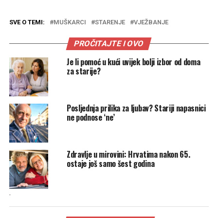
SVE O TEMI:
MUŠKARCI
STARENJE
VJEŽBANJE
PROČITAJTE I OVO
Je li pomoć u kući uvijek bolji izbor od doma
za starije?
Posljednja prilika za ljubav? Stariji napasnici
ne podnose ‘ne’
Zdravlje u mirovini: Hrvatima nakon 65.
ostaje još samo šest godina
.