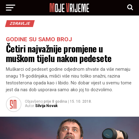
ZDRAVLJE
GODINE SU SAMO BROJ
Četiri najvažnije promjene u
muškom tijelu nakon pedesete
Muškarci od pedeset godine odjednom shvate da više nemaju
snagu 19-godišnjaka, mišići više nisu toliko snažni, razina
testosterona opada kao i libido. No dobar vijest u svemu tome
jest da nas dob usporava samo ako joj to dozvolimo.
Objavljeno
prije 8 godina
|
15. 10. 2018.
Autor
Silvija Novak