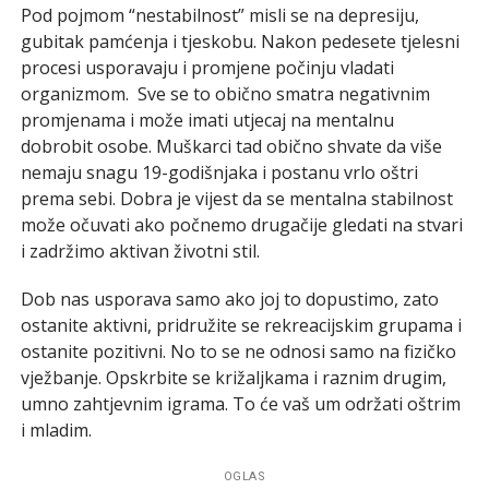
Pod pojmom “nestabilnost” misli se na depresiju,
gubitak pamćenja i tjeskobu. Nakon pedesete tjelesni
procesi usporavaju i promjene počinju vladati
organizmom. Sve se to obično smatra negativnim
promjenama i može imati utjecaj na mentalnu
dobrobit osobe. Muškarci tad obično shvate da više
nemaju snagu 19-godišnjaka i postanu vrlo oštri
prema sebi. Dobra je vijest da se mentalna stabilnost
može očuvati ako počnemo drugačije gledati na stvari
i zadržimo aktivan životni stil.
Dob nas usporava samo ako joj to dopustimo, zato
ostanite aktivni, pridružite se rekreacijskim grupama i
ostanite pozitivni. No to se ne odnosi samo na fizičko
vježbanje. Opskrbite se križaljkama i raznim drugim,
umno zahtjevnim igrama. To će vaš um održati oštrim
i mladim.
OGLAS