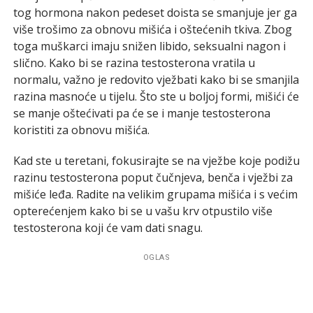
tog hormona nakon pedeset doista se smanjuje jer ga
više trošimo za obnovu mišića i oštećenih tkiva. Zbog
toga muškarci imaju snižen libido, seksualni nagon i
slično. Kako bi se razina testosterona vratila u
normalu, važno je redovito vježbati kako bi se smanjila
razina masnoće u tijelu. Što ste u boljoj formi, mišići će
se manje oštećivati pa će se i manje testosterona
koristiti za obnovu mišića.
Kad ste u teretani, fokusirajte se na vježbe koje podižu
razinu testosterona poput čučnjeva, benča i vježbi za
mišiće leđa. Radite na velikim grupama mišića i s većim
opterećenjem kako bi se u vašu krv otpustilo više
testosterona koji će vam dati snagu.
OGLAS