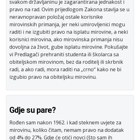
svakom državljaninu je zagarantirana jednakost i
pravo na rad. Ovim prijedlogom Zakona stavlja se u
neravnopravan položaj ostale korisnike
mirovinskih primanja, jer neki umirovljenici mogu
raditi i ne izgubiti pravo na isplatu mirovine, a neki
korisnici mirovina, ako mirovinska primanja nisu
dovoljna za život, gube isplatu mirovine. Pokušajte
vi Predlagači prehraniti studenta ili školarca sa
obiteljskom mirovinom, bez da roditelj ili skrbnik
radi, a ako radi, mora raditi na „crno“ kako ne bi
izgubio pravo na obiteljsku mirovinu.
Gdje su pare?
Rođen sam nakon 1962. i kad steknem uvjete za
mirovinu, koliko čitam, nemam pravo na dodatak
od 4% do 27%. Gdje će otići novci (što sam ih