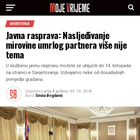
MIROVINA
Javna rasprava: Nasljeđivanje
mirovine umrlog partnera više nije
tema
U službenu javnu raspravu možete se uključiti do 14. listopada
na stranici e-Savjetovanja. Izdvajamo neke od dosadašnjih
primjedbi građana.
Objavljeno
prije 8 godina
|
03. 10. 2018.
Autor
Siniša Bogdanić