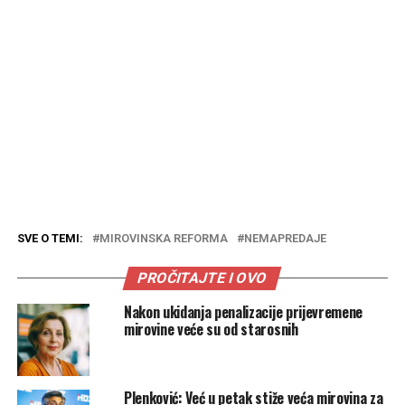
SVE O TEMI:
MIROVINSKA REFORMA
NEMAPREDAJE
PROČITAJTE I OVO
Nakon ukidanja penalizacije prijevremene
mirovine veće su od starosnih
Plenković: Već u petak stiže veća mirovina za