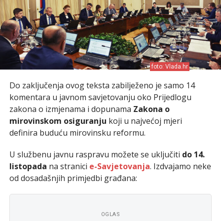
foto: Vlada.hr
Do zaključenja ovog teksta zabilježeno je samo 14
komentara u javnom savjetovanju oko Prijedlogu
zakona o izmjenama i dopunama
Zakona o
mirovinskom osiguranju
koji u najvećoj mjeri
definira buduću mirovinsku reformu.
U službenu javnu raspravu možete se uključiti
do 14.
listopada
na stranici
e-Savjetovanja
. Izdvajamo neke
od dosadašnjih primjedbi građana:
OGLAS