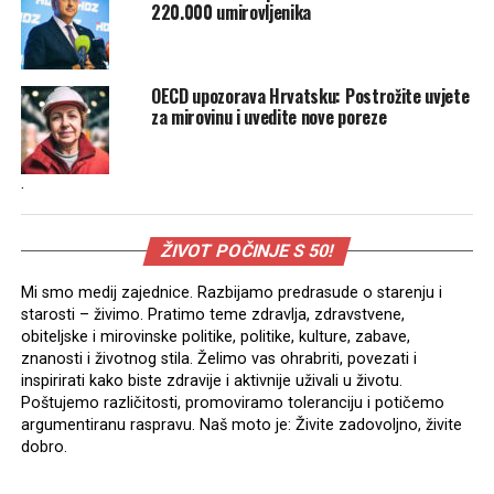
220.000 umirovljenika
OECD upozorava Hrvatsku: Postrožite uvjete
za mirovinu i uvedite nove poreze
.
ŽIVOT POČINJE S 50!
Mi smo medij zajednice. Razbijamo predrasude o starenju i
starosti – živimo. Pratimo teme zdravlja, zdravstvene,
obiteljske i mirovinske politike, politike, kulture, zabave,
znanosti i životnog stila. Želimo vas ohrabriti, povezati i
inspirirati kako biste zdravije i aktivnije uživali u životu.
Poštujemo različitosti, promoviramo toleranciju i potičemo
argumentiranu raspravu. Naš moto je: Živite zadovoljno, živite
dobro.