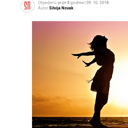
Objavljeno
prije 8 godina
|
09. 10. 2018.
Autor
Silvija Novak