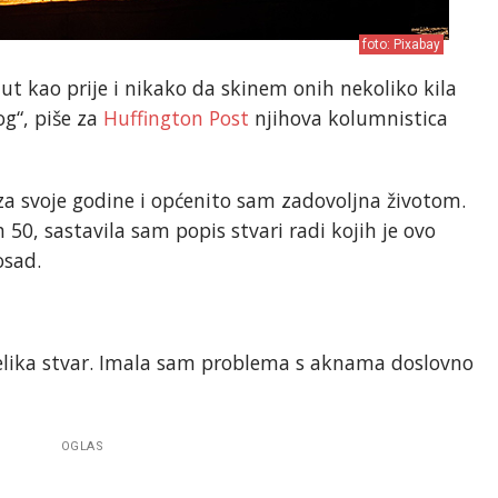
foto: Pixabay
ut kao prije i nikako da skinem onih nekoliko kila
og“, piše za
Huffington Post
njihova kolumnistica
za svoje godine i općenito sam zadovoljna životom.
50, sastavila sam popis stvari radi kojih je ovo
osad.
velika stvar. Imala sam problema s aknama doslovno
OGLAS