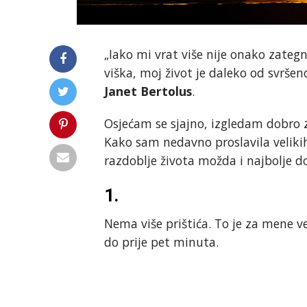
„Iako mi vrat više nije onako zategn
viška, moj život je daleko od svršen
Janet Bertolus
.
Osjećam se sjajno, izgledam dobro 
Kako sam nedavno proslavila velikih 
razdoblje života možda i najbolje d
1.
Nema više prištića. To je za mene 
do prije pet minuta.