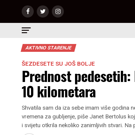
AKTIVNO STARENJE
ŠEZDESETE SU JOŠ BOLJE
Prednost pedesetih:
10 kilometara
Shvatila sam da iza sebe imam više godina n
vremena za gubljenje, piše Janet Bertolus koja
i svijetu otkrila nekoliko zanimljivih stvari. N