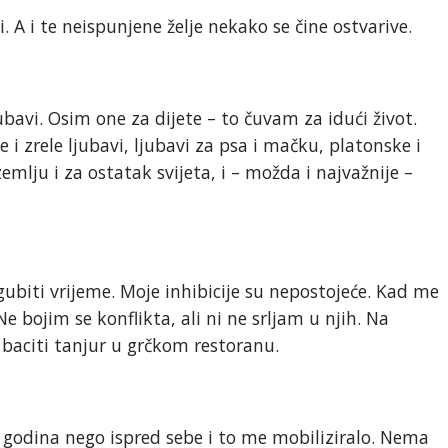
. A i te neispunjene želje nekako se čine ostvarive.
bavi. Osim one za dijete – to čuvam za idući život.
 zrele ljubavi, ljubavi za psa i mačku, platonske i
 zemlju i za ostatak svijeta, i – možda i najvažnije –
gubiti vrijeme. Moje inhibicije su nepostojeće. Kad me
Ne bojim se konflikta, ali ni ne srljam u njih. Na
baciti tanjur u grčkom restoranu.
 godina nego ispred sebe i to me mobiliziralo. Nema