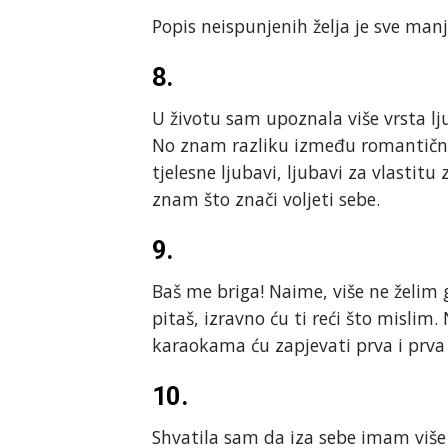
Popis neispunjenih želja je sve manji
8.
U životu sam upoznala više vrsta lju
No znam razliku između romantične i
tjelesne ljubavi, ljubavi za vlastitu
znam što znači voljeti sebe.
9.
Baš me briga! Naime, više ne želim 
pitaš, izravno ću ti reći što mislim. 
karaokama ću zapjevati prva i prva 
10.
Shvatila sam da iza sebe imam više