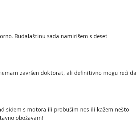
ekorno. Budalaštinu sada namirišem s deset
emam završen doktorat, ali definitivno mogu reći da
d siđem s motora ili probušim nos ili kažem nešto
ostavno obožavam!