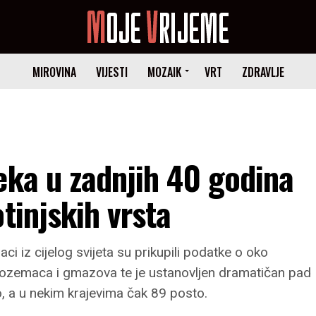
MIROVINA
VIJESTI
MOZAIK
VRT
ZDRAVLJE
eka u zadnjih 40 godina
tinjskih vrsta
ci iz cijelog svijeta su prikupili podatke o oko
vodozemaca i gmazova te je ustanovljen dramatičan pad
o, a u nekim krajevima čak 89 posto.