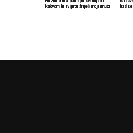
Ne želim biti baka jer se bojim u
Istraži
kakvom bi svijetu živjeli moji unuci
kad se
.