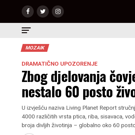
MOZAIK
DRAMATIČNO UPOZORENJE
Zbog djelovanja čovj
nestalo 60 posto živo
U izvješću naziva Living Planet Report stručnja
4000 različitih vrsta ptica, riba, sisavaca, 
broja divljih životinja – globalno oko 60 post