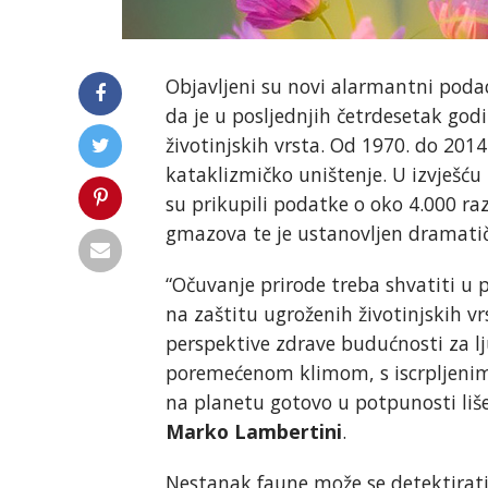
Objavljeni su novi alarmantni podac
da je u posljednjih četrdesetak god
životinjskih vrsta. Od 1970. do 2014
kataklizmičko uništenje. U izvješću
su prikupili podatke o oko 4.000 raz
gmazova te je ustanovljen dramatiča
“Očuvanje prirode treba shvatiti u 
na zaštitu ugroženih životinjskih v
perspektive zdrave budućnosti za lj
poremećenom klimom, s iscrpljeni
na planetu gotovo u potpunosti liš
Marko Lambertini
.
Nestanak faune može se detektirati