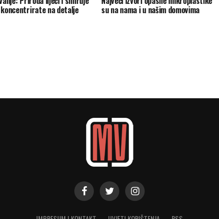
vanje: Priroda liječi i smiruje
Najveći izvori opasne mikroplastike
 koncentrirate na detalje
su na nama i u našim domovima
IMPRESUM I KONTAKT
UVJETI KORIŠTENJA
RSS