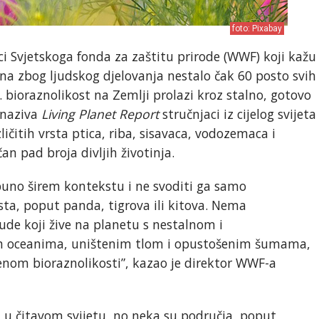
foto: Pixabay
i Svjetskoga fonda za zaštitu prirode (WWF) koji kažu
ina zbog ljudskog djelovanja nestalo čak 60 posto svih
. bioraznolikost na Zemlji prolazi kroz stalno, gotovo
 naziva
Living Planet Report
stručnjaci iz cijelog svijeta
ličitih vrsta ptica, riba, sisavaca, vodozemaca i
n pad broja divljih životinja.
puno širem kontekstu i ne svoditi ga samo
rsta, poput panda, tigrova ili kitova. Nema
ude koji žive na planetu s nestalnom i
m oceanima, uništenim tlom i opustošenim šumama,
enom bioraznolikosti”, kazao je direktor WWF-a
 u čitavom svijetu, no neka su područja, poput