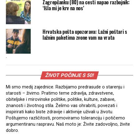
Zagrepčanku (80) na cesti napao razbojnik:
‘Išla mi je krv na nos’
Hrvatska pošta upozorava: Lažni poštari s
lažnim paketima zvone vam na vrata
.
ŽIVOT POČINJE S 50!
Mi smo medij zajednice. Razbijamo predrasude o starenju i
starosti – živimo. Pratimo teme zdravlja, zdravstvene,
obiteljske i mirovinske politike, politike, kulture, zabave,
znanosti i životnog stila. Želimo vas ohrabriti, povezati i
inspirirati kako biste zdravije i aktivnije uživali u životu.
Poštujemo različitosti, promoviramo toleranciju i potičemo
argumentiranu raspravu. Naš moto je: Živite zadovoljno, živite
dobro.