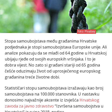
foto: Pixabay
Stopa samoubojstava među građanima Hrvatske
podjednaka je stopi samoubojstava Europske unije. Ali
analize pokazuju da se mlađi od 64 godine u Hrvatskoj
ubijaju rjeđe od svojih europskih vršnjaka. I to je
dobra vijest. No zato si građani stariji od 65 godina
češće oduzimaju život od uprosječenog europskog
građanina treće životne dobi.
Statističari stopu samoubojstava izražavaju kao broj
samoubojstava na 100.000 stanovnika. U nastavku
donosimo najvažnije akcente iz izvješća
Hrvatskog
zavoda za javno zdravstvo
“Izvršena samoubojstva u
Hrvatskoj” iz rujna 2018. godine.