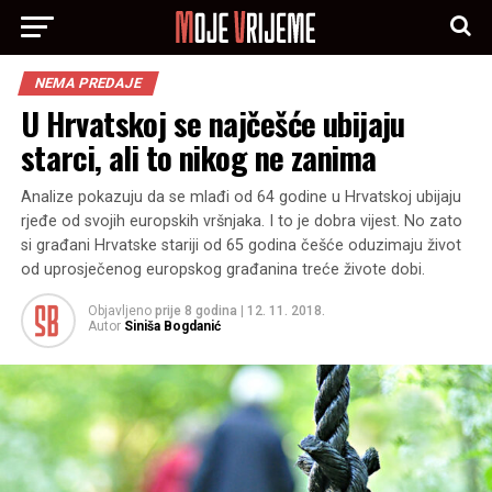
NEMA PREDAJE
U Hrvatskoj se najčešće ubijaju
starci, ali to nikog ne zanima
Analize pokazuju da se mlađi od 64 godine u Hrvatskoj ubijaju
rjeđe od svojih europskih vršnjaka. I to je dobra vijest. No zato
si građani Hrvatske stariji od 65 godina češće oduzimaju život
od uprosječenog europskog građanina treće živote dobi.
Objavljeno
prije 8 godina
|
12. 11. 2018.
Autor
Siniša Bogdanić