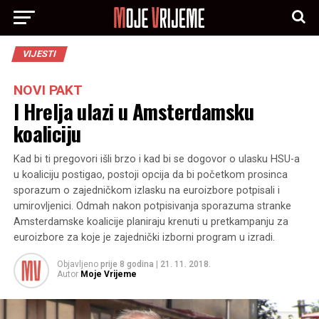
VIJESTI
NOVI PAKT
I Hrelja ulazi u Amsterdamsku
koaliciju
Kad bi ti pregovori išli brzo i kad bi se dogovor o ulasku HSU-a
u koaliciju postigao, postoji opcija da bi početkom prosinca
sporazum o zajedničkom izlasku na euroizbore potpisali i
umirovljenici. Odmah nakon potpisivanja sporazuma stranke
Amsterdamske koalicije planiraju krenuti u pretkampanju za
euroizbore za koje je zajednički izborni program u izradi.
Objavljeno
prije 8 godina
|
21. 11. 2018.
Autor
Moje Vrijeme