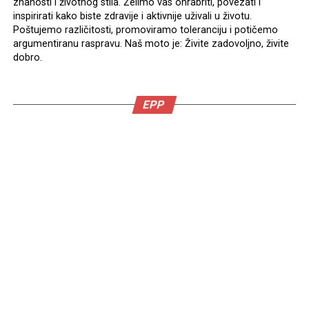
znanosti i životnog stila. Želimo vas ohrabriti, povezati i
inspirirati kako biste zdravije i aktivnije uživali u životu.
Poštujemo različitosti, promoviramo toleranciju i potičemo
argumentiranu raspravu. Naš moto je: Živite zadovoljno, živite
dobro.
EPP