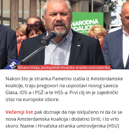
Silvano Hrelja, predsjednik Hrvatske stranke umirovljenika
Nakon što je stranka Pametno izašla iz Amsterdamske
koalicije, traju pregovori na uspostavi novog saveza
Glasa, IDS-a i PGŽ-a te HSS-a. Prvi cilj im je zajednički
izlaz na europske izbore.
Večernji list
pak doznaje da nije isključeno ni da će se
nova Amsterdamska koalicija i dodatno širiti, i to vrlo
skoro. Naime i Hrvatska stranka umirovljenika (HSU)