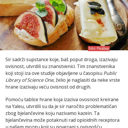
foto: Pixabay
Sir sadrži supstance koje, baš poput droga, izazivaju
ovisnost, utvrdili su znanstvenici. Tim znanstvenika
koji stoji iza ove studije objavljene u časopisu
Public
Library of Science One
, želio je naglasiti da neke vrste
hrane izazivaju veću ovisnost od drugih.
Pomoću tablice hrane koja izaziva ovosnost kreirane
na Yaleu, utvrdili su da je sir naročito problematičan
zbog bjelančevine koju nazivamo kazein. Ta
bjelančevina može potaknuti rad opioidnih receptora
u našem mozgu koji su povezani s ovisnošću.