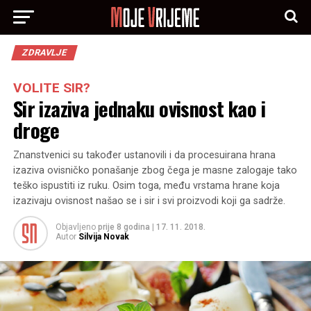
ZDRAVLJE
VOLITE SIR?
Sir izaziva jednaku ovisnost kao i
droge
Znanstvenici su također ustanovili i da procesuirana hrana
izaziva ovisničko ponašanje zbog čega je masne zalogaje tako
teško ispustiti iz ruku. Osim toga, među vrstama hrane koja
izazivaju ovisnost našao se i sir i svi proizvodi koji ga sadrže.
Objavljeno
prije 8 godina
|
17. 11. 2018.
Autor
Silvija Novak