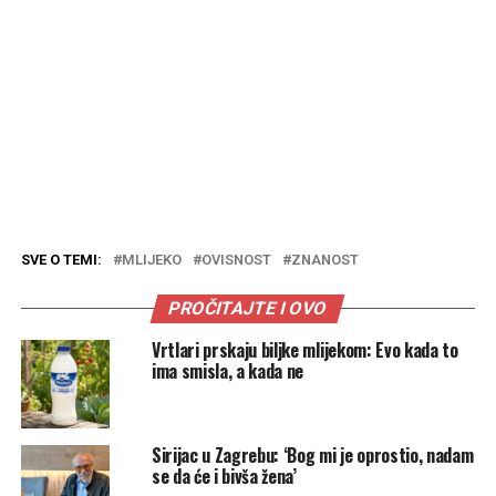
SVE O TEMI:
MLIJEKO
OVISNOST
ZNANOST
PROČITAJTE I OVO
Vrtlari prskaju biljke mlijekom: Evo kada to
ima smisla, a kada ne
Sirijac u Zagrebu: ‘Bog mi je oprostio, nadam
se da će i bivša žena’