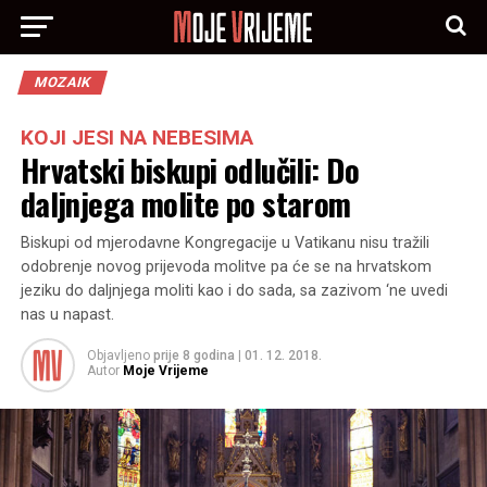
MOZAIK
KOJI JESI NA NEBESIMA
Hrvatski biskupi odlučili: Do
daljnjega molite po starom
Biskupi od mjerodavne Kongregacije u Vatikanu nisu tražili
odobrenje novog prijevoda molitve pa će se na hrvatskom
jeziku do daljnjega moliti kao i do sada, sa zazivom ‘ne uvedi
nas u napast.
Objavljeno
prije 8 godina
|
01. 12. 2018.
Autor
Moje Vrijeme