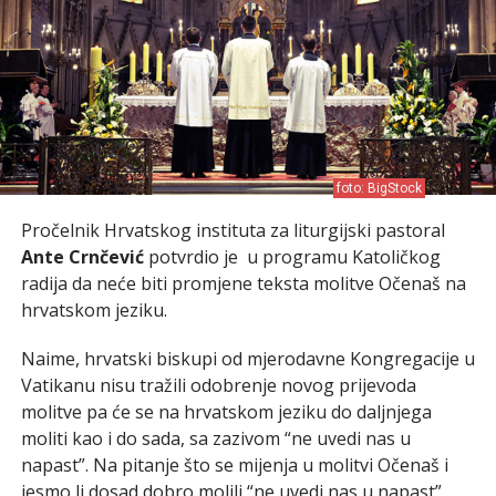
foto: BigStock
Pročelnik Hrvatskog instituta za liturgijski pastoral
Ante Crnčević
potvrdio je u programu Katoličkog
radija da neće biti promjene teksta molitve Očenaš na
hrvatskom jeziku.
Naime, hrvatski biskupi od mjerodavne Kongregacije u
Vatikanu nisu tražili odobrenje novog prijevoda
molitve pa će se na hrvatskom jeziku do daljnjega
moliti kao i do sada, sa zazivom “ne uvedi nas u
napast”. Na pitanje što se mijenja u molitvi Očenaš i
jesmo li dosad dobro molili “ne uvedi nas u napast”,