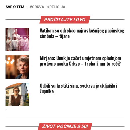
SVE O TEMI:
CRKVA
RELIGIJA
PROČITAJTE I OVO
Vatikan se odrekao najraskošnijeg papinskog
simbola – tijare
Mirjana: Unuk je začet umjetnom oplodnjom
protivno nauku Crkve – treba li mu to reći?
Odbili su krstiti sina, svekrva je uključila i
župnika
.
ŽIVOT POČINJE S 50!