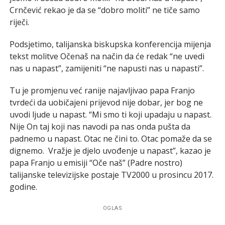
Crnčević rekao je da se “dobro moliti” ne tiče samo
riječi.
Podsjetimo, talijanska biskupska konferencija mijenja
tekst molitve Očenaš na način da će redak “ne uvedi
nas u napast”, zamijeniti “ne napusti nas u napasti”.
Tu je promjenu već ranije najavljivao papa Franjo
tvrdeći da uobičajeni prijevod nije dobar, jer bog ne
uvodi ljude u napast. “Mi smo ti koji upadaju u napast.
Nije On taj koji nas navodi pa nas onda pušta da
padnemo u napast. Otac ne čini to. Otac pomaže da se
dignemo. Vražje je djelo uvođenje u napast”, kazao je
papa Franjo u emisiji “Oče naš” (Padre nostro)
talijanske televizijske postaje TV2000 u prosincu 2017.
godine.
OGLAS