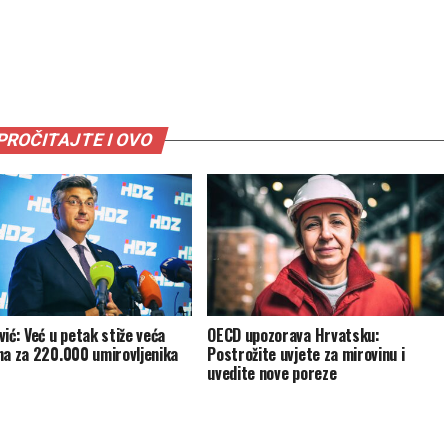
PROČITAJTE I OVO
vić: Već u petak stiže veća
OECD upozorava Hrvatsku:
na za 220.000 umirovljenika
Postrožite uvjete za mirovinu i
uvedite nove poreze