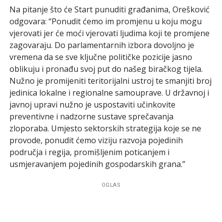
Na pitanje što će Start punuditi građanima, Orešković
odgovara: “Ponudit ćemo im promjenu u koju mogu
vjerovati jer će moći vjerovati ljudima koji te promjene
zagovaraju. Do parlamentarnih izbora dovoljno je
vremena da se sve ključne političke pozicije jasno
oblikuju i pronađu svoj put do našeg biračkog tijela.
Nužno je promijeniti teritorijalni ustroj te smanjiti broj
jedinica lokalne i regionalne samouprave. U državnoj i
javnoj upravi nužno je uspostaviti učinkovite
preventivne i nadzorne sustave sprečavanja
zloporaba. Umjesto sektorskih strategija koje se ne
provode, ponudit ćemo viziju razvoja pojedinih
područja i regija, promišljenim poticanjem i
usmjeravanjem pojedinih gospodarskih grana.”
OGLAS