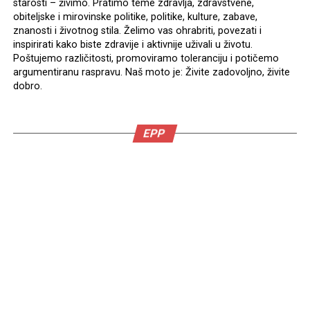
starosti – živimo. Pratimo teme zdravlja, zdravstvene,
obiteljske i mirovinske politike, politike, kulture, zabave,
znanosti i životnog stila. Želimo vas ohrabriti, povezati i
inspirirati kako biste zdravije i aktivnije uživali u životu.
Poštujemo različitosti, promoviramo toleranciju i potičemo
argumentiranu raspravu. Naš moto je: Živite zadovoljno, živite
dobro.
EPP