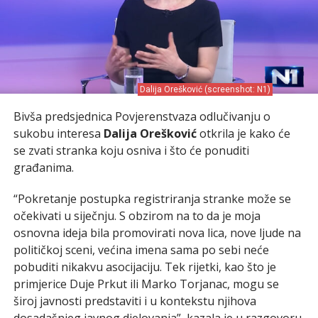
Dalija Orešković (screenshot: N1)
Bivša predsjednica Povjerenstvaza odlučivanju o
sukobu interesa
Dalija Orešković
otkrila je kako će
se zvati stranka koju osniva i što će ponuditi
građanima.
“Pokretanje postupka registriranja stranke može se
očekivati u siječnju. S obzirom na to da je moja
osnovna ideja bila promovirati nova lica, nove ljude na
političkoj sceni, većina imena sama po sebi neće
pobuditi nikakvu asocijaciju. Tek rijetki, kao što je
primjerice Duje Prkut ili Marko Torjanac, mogu se
široj javnosti predstaviti i u kontekstu njihova
dosadašnjeg javnog djelovanja”, kazala je u razgovoru