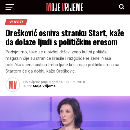
VIJESTI
Orešković osniva stranku Start, kaže
da dolaze ljudi s političkim erosom
Podsjetimo, tako se u bivšoj državi zvao kultni politički
magazin čije su stranice krasile i razgolićene žene. Naša
politička scena uistinu treba ljude koji imaju politički eros i sa
Startom će ga dobiti, kaže Orešković.
Objavljeno
prije 8 godina
|
29. 12. 2018.
Autor
Moje Vrijeme