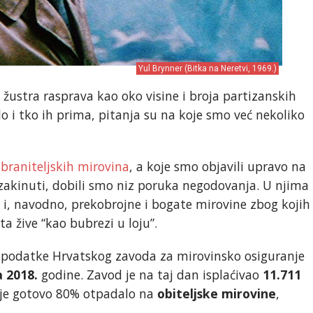
Yul Brynner (Bitka na Neretvi, 1969.)
žustra rasprava kao oko visine i broja partizanskih
alo i tko ih prima, pitanja su na koje smo već nekoliko
 braniteljskih mirovina
, a koje smo objavili upravo na
u zakinuti, dobili smo niz poruka negodovanja. U njima
de i, navodno, prekobrojne i bogate mirovine zbog kojih
a žive “kao bubrezi u loju”.
e podatke Hrvatskog zavoda za mirovinsko osiguranje
a 2018.
godine. Zavod je na taj dan isplaćivao
11.711
a je gotovo 80% otpadalo na
obiteljske mirovine
,