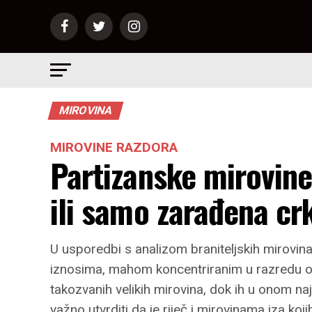
MIROVINA
MIROVINE RAZDORA
Partizanske mirovine
ili samo zarađena cr
U usporedbi s analizom braniteljskih mirovina
iznosima, mahom koncentriranim u razredu od
takozvanih velikih mirovina, dok ih u onom n
važno utvrditi da je riječ i mirovinama iza koj