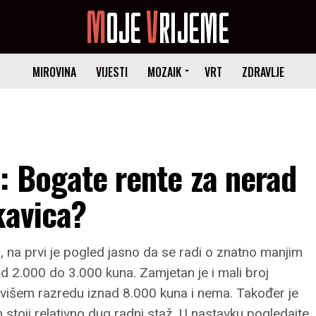
MIROVINA
VIJESTI
MOZAIK
VRT
ZDRAVLJE
: Bogate rente za nerad
kavica?
, na prvi je pogled jasno da se radi o znatno manjim
 2.000 do 3.000 kuna. Zamjetan je i mali broj
ajvišem razredu iznad 8.000 kuna i nema. Također je
ih stoji relativno dug radni staž. U nastavku pogledajte