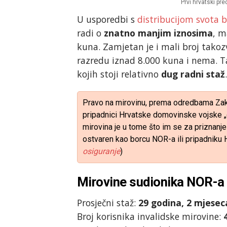
Prvi hrvatski pr
U usporedbi s
distribucijom svota b
radi o
znatno manjim iznosima
, m
kuna. Zamjetan je i mali broj tako
razredu iznad 8.000 kuna i nema. Ta
kojih stoji relativno
dug radni staž
Pravo na mirovinu, prema odredbama Zako
pripadnici Hrvatske domovinske vojske 
mirovina je u tome što im se za priznanje
ostvaren kao borcu NOR-a ili pripadniku
osiguranje
)
Mirovine sudionika NOR-a 
Prosječni staž:
29 godina, 2 mjesec
Broj korisnika invalidske mirovine: