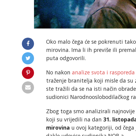
Oko malo čega će se pokrenuti tako 
mirovina. Ima li ih previše ili prem
puta odgovorili.
No nakon
analize svota i rasporeda
traženje branitelja koji misle da s
ste tražili da se na isti način obra
sudionici Narodnooslobodilačkog rat
Zbog toga smo analizirali najnovij
koji su vrijedili na dan
31. listopad
mirovina
u ovoj kategoriji, od čeg
dakle udovice sudionika NOR-a.