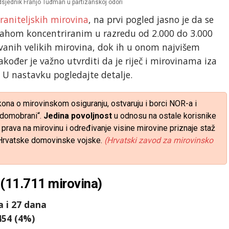
edsjednik Franjo Tuđman u partizanskoj odori
raniteljskih mirovina
, na prvi pogled jasno je da se
ahom koncentriranim u razredu od 2.000 do 3.000
zvanih velikih mirovina, dok ih u onom najvišem
kođer je važno utvrditi da je riječ i mirovinama iza
. U nastavku pogledajte detalje.
na o mirovinskom osiguranju, ostvaruju i borci NOR-a i
„domobrani“.
Jedina povoljnost
u odnosu na ostale korisnike
 prava na mirovinu i određivanje visine mirovine priznaje staž
 Hrvatske domovinske vojske.
(Hrvatski zavod za mirovinsko
(11.711 mirovina)
a i 27 dana
454 (4%)