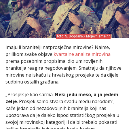
foto: S. Bogdanić/ Mojevrijeme.hr
Imaju li branitelji natprosječne mirovine? Naime,
prilikom svake objave
kvartalne analize mirovina
prema posebnim propisima, dio umirovljenih
branitelja reagira negodovanjem. Smatraju da njihove
mirovine ne iskaču iz hrvatskog prosjeka te da dijele
sudbinu ostalih građana.
„Prosjek je kao sarma.
Neki jedu meso, a ja jedem
zelje
. Prosjek samo stvara svađu među narodom“,
kaže jedan od nezadovoljnih branitelja koji nas
upozorava da je daleko ispod statističkog prosjeka u
svojoj mirovinskoj kategoriji i da bi trebalo pokazati
koliko branitelja jedva spaja kraj s krajem.