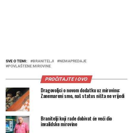
SVE O TEMI:
BRANITELJI
NEMAPREDAJE
POVLAŠTENE MIROVINE
PROČITAJTE I OVO
Dragovoljci o novom dodatku uz mirovinu:
Zanemareni smo, naš status ništa ne vrijedi
Branitelji koji rade dobivat će veći dio
invalidske mirovine