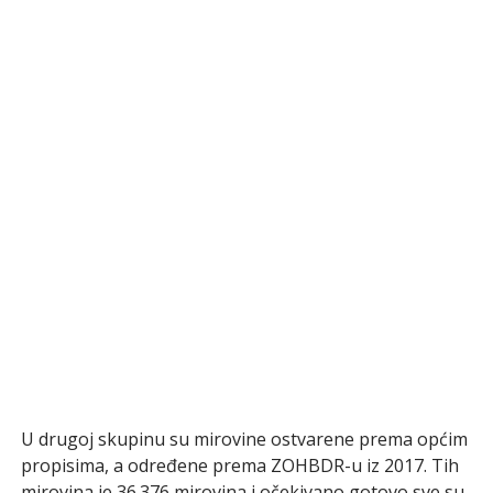
U drugoj skupinu su mirovine ostvarene prema općim
propisima, a određene prema ZOHBDR-u iz 2017. Tih
mirovina je 36.376 mirovina i očekivano gotovo sve su