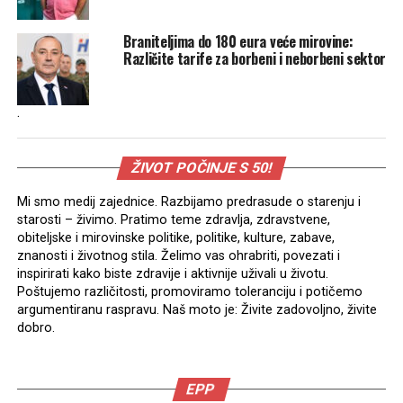
Braniteljima do 180 eura veće mirovine:
Različite tarife za borbeni i neborbeni sektor
.
ŽIVOT POČINJE S 50!
Mi smo medij zajednice. Razbijamo predrasude o starenju i
starosti – živimo. Pratimo teme zdravlja, zdravstvene,
obiteljske i mirovinske politike, politike, kulture, zabave,
znanosti i životnog stila. Želimo vas ohrabriti, povezati i
inspirirati kako biste zdravije i aktivnije uživali u životu.
Poštujemo različitosti, promoviramo toleranciju i potičemo
argumentiranu raspravu. Naš moto je: Živite zadovoljno, živite
dobro.
EPP