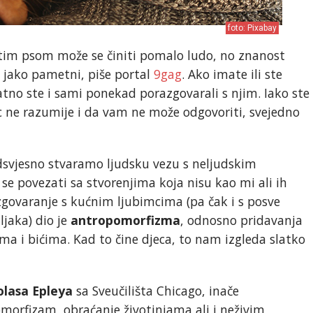
foto: Pixabay
titim psom može se činiti pomalo ludo, no znanost
o jako pametni, piše portal
9gag
. Ako imate ili ste
atno ste i sami ponekad porazgovarali s njim. Iako ste
c ne razumije i da vam ne može odgovoriti, svejedno
svjesno stvaramo ljudsku vezu s neljudskim
se povezati sa stvorenjima koja nisu kao mi ali ih
govaranje s kućnim ljubimcima (pa čak i s posve
jaka) dio je
antropomorfizma
, odnosno pridavanja
ima i bićima. Kad to čine djeca, to nam izgleda slatko
olasa Epleya
sa Sveučilišta Chicago, inače
omorfizam, obraćanje životinjama ali i neživim