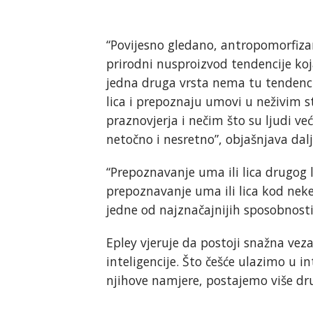
“Povijesno gledano, antropomorfizam
prirodni nusproizvod tendencije koj
jedna druga vrsta nema tu tendencij
lica i prepoznaju umovi u neživim 
praznovjerja i nečim što su ljudi već
netočno i nesretno”, objašnjava dalj
“Prepoznavanje uma ili lica drugog l
prepoznavanje uma ili lica kod neke 
jedne od najznačajnijih sposobnosti
Epley vjeruje da postoji snažna ve
inteligencije. Što češće ulazimo u 
njihove namjere, postajemo više dru