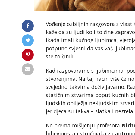
Vođenje ozbiljnih razgovora s vlas
kaže da su ljudi koji to čine zaprav
ikada imali kućnog ljubimca, vjeroj
potpuno svjesni da vas vaš ljubima
ste to činili.
Kad razgovaramo s ljubimcima, pod
stvorenjima. Na taj način više ćemo 
svejedno takvima doživljavamo. Raz
statičnim stvarima poput kućnih bil
ljudskih obilježja ne-ljudskim stvar
jer djeca su takva – slatka i nezrela.
No prema mišljenju profesora
Nich
biheviorista i stručnjaka za antrop