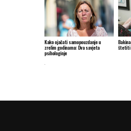
Kako ojačati samopouzdanje u
Bakina 
zrelim godinama: Dva savjeta
štetiti
psihologinje
.