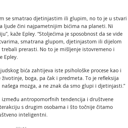
 se smatrao djetinjastim ili glupim, no to je u stvari
a ljude čini najpametnijim bićima na planeti. Ni
u”, kaže Epley. “Stoljećima je sposobnost da se vide
stvarima, smatrana glupom, djetinjastom ili dijelom
 trebali prerasti. No to je mišljenje istovremeno i
e Epley.
judskog bića zahtijeva iste psihološke procese kao i
životinje, boga, pa čak i predmeta. To je refleksija
 našega mozga, a ne znak da smo glupi i djetinjasti.”
za između antropomorfnih tendencija i društvene
interakciju s drugim osobama i što točnije čitamo
štveno inteligentni.