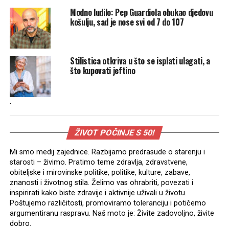
Modno ludilo: Pep Guardiola obukao djedovu
košulju, sad je nose svi od 7 do 107
Stilistica otkriva u što se isplati ulagati, a
što kupovati jeftino
.
ŽIVOT POČINJE S 50!
Mi smo medij zajednice. Razbijamo predrasude o starenju i
starosti – živimo. Pratimo teme zdravlja, zdravstvene,
obiteljske i mirovinske politike, politike, kulture, zabave,
znanosti i životnog stila. Želimo vas ohrabriti, povezati i
inspirirati kako biste zdravije i aktivnije uživali u životu.
Poštujemo različitosti, promoviramo toleranciju i potičemo
argumentiranu raspravu. Naš moto je: Živite zadovoljno, živite
dobro.