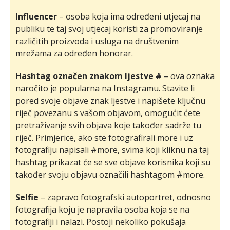
Influencer
– osoba koja ima određeni utjecaj na
publiku te taj svoj utjecaj koristi za promoviranje
različitih proizvoda i usluga na društvenim
mrežama za određen honorar.
Hashtag označen znakom ljestve #
– ova oznaka
naročito je popularna na Instagramu. Stavite li
pored svoje objave znak ljestve i napišete ključnu
riječ povezanu s vašom objavom, omogućit ćete
pretraživanje svih objava koje također sadrže tu
riječ. Primjerice, ako ste fotografirali more i uz
fotografiju napisali #more, svima koji kliknu na taj
hashtag prikazat će se sve objave korisnika koji su
također svoju objavu označili hashtagom #more.
Selfie
– zapravo fotografski autoportret, odnosno
fotografija koju je napravila osoba koja se na
fotografiji i nalazi. Postoji nekoliko pokušaja