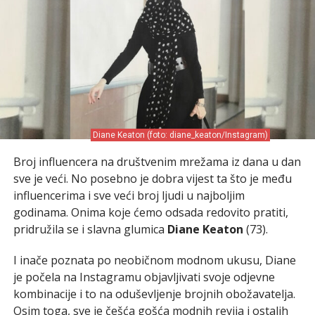
Diane Keaton (foto: diane_keaton/Instagram)
Broj influencera na društvenim mrežama iz dana u dan
sve je veći. No posebno je dobra vijest ta što je među
influencerima i sve veći broj ljudi u najboljim
godinama. Onima koje ćemo odsada redovito pratiti,
pridružila se i slavna glumica
Diane Keaton
(73).
I inače poznata po neobičnom modnom ukusu, Diane
je počela na Instagramu objavljivati svoje odjevne
kombinacije i to na oduševljenje brojnih obožavatelja.
Osim toga, sve je češća gošća modnih revija i ostalih