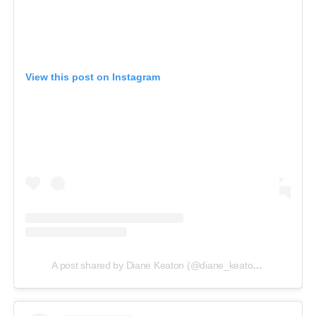
View this post on Instagram
A post shared by Diane Keaton (@diane_keaton)
on
Feb 13,