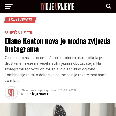
STIL I LJEPOTA
VJEČNI STIL
Diane Keaton nova je modna zvijezda
Instagrama
Glumica poznata po neobičnom modnom ukusu otkrila je
društvene mreže na veselje svih njezinih obožavatelja. Na
Instagramu redovito objavljuje svoje začudne odjevne
kombinacije te tako dokazuje da moda nije rezervirana samo
za mlade.
Objavljeno
prije 7 godina
|
17. 02. 2019.
Autor
Silvija Novak