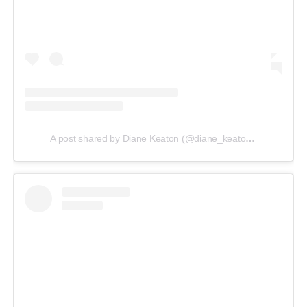
A post shared by Diane Keaton (@diane_keaton)
on
Feb 9, 