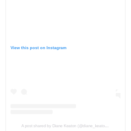
View this post on Instagram
A post shared by Diane Keaton (@diane_keaton)
on
Feb 1, 