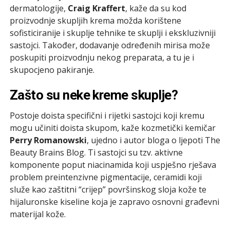
dermatologije,
Craig Kraffert
, kaže da su kod
proizvodnje skupljih krema možda korištene
sofisticiranije i skuplje tehnike te skuplji i ekskluzivniji
sastojci. Također, dodavanje određenih mirisa može
poskupiti proizvodnju nekog preparata, a tu je i
skupocjeno pakiranje.
Zašto su neke kreme skuplje?
Postoje doista specifični i rijetki sastojci koji kremu
mogu učiniti doista skupom, kaže kozmetički kemičar
Perry Romanowski
, ujedno i autor bloga o ljepoti The
Beauty Brains Blog. Ti sastojci su tzv. aktivne
komponente poput niacinamida koji uspješno rješava
problem preintenzivne pigmentacije, ceramidi koji
služe kao zaštitni “crijep” površinskog sloja kože te
hijaluronske kiseline koja je zapravo osnovni građevni
materijal kože.