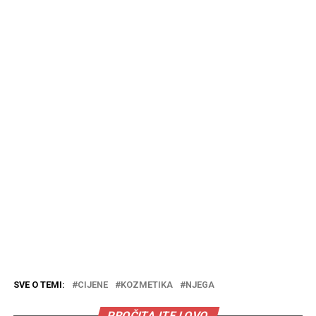
SVE O TEMI:
CIJENE
KOZMETIKA
NJEGA
PROČITAJTE I OVO