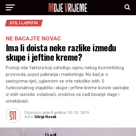
STIL I LJEPOTA
NE BACAJTE NOVAC
Ima li doista neke razlike između
skupe i jeftine kreme?
Postoji više faktora koji određuju cijenu nekog kozmetičkog
proizvoda, poput pakiranja i marketinga. No kad je o
sastojcima riječ, uglavnom se vrte nekoliko istih. S
funkcionalnog stajališta i skupe i jeftine kreme koriste sastojke
iz istih razreda: ovlaživači, sredstva za zadržavanje vlage i
omekšivači.
Objavljeno
prije 8 godina
|
02. 02. 2019.
Autor
Silvija Novak