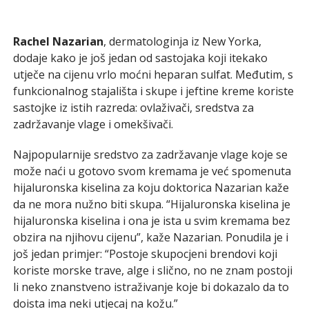
Rachel Nazarian
, dermatologinja iz New Yorka,
dodaje kako je još jedan od sastojaka koji itekako
utječe na cijenu vrlo moćni heparan sulfat. Međutim, s
funkcionalnog stajališta i skupe i jeftine kreme koriste
sastojke iz istih razreda: ovlaživači, sredstva za
zadržavanje vlage i omekšivači.
Najpopularnije sredstvo za zadržavanje vlage koje se
može naći u gotovo svom kremama je već spomenuta
hijaluronska kiselina za koju doktorica Nazarian kaže
da ne mora nužno biti skupa. “Hijaluronska kiselina je
hijaluronska kiselina i ona je ista u svim kremama bez
obzira na njihovu cijenu”, kaže Nazarian. Ponudila je i
još jedan primjer: “Postoje skupocjeni brendovi koji
koriste morske trave, alge i slično, no ne znam postoji
li neko znanstveno istraživanje koje bi dokazalo da to
doista ima neki utjecaj na kožu.”