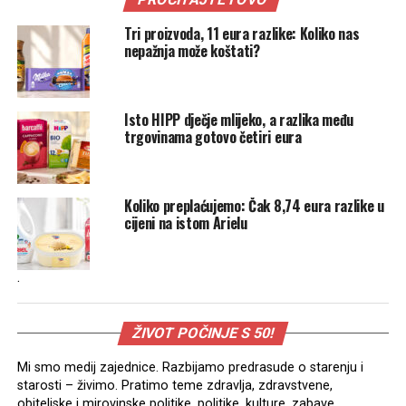
Tri proizvoda, 11 eura razlike: Koliko nas
nepažnja može koštati?
Isto HIPP dječje mlijeko, a razlika među
trgovinama gotovo četiri eura
Koliko preplaćujemo: Čak 8,74 eura razlike u
cijeni na istom Arielu
.
ŽIVOT POČINJE S 50!
Mi smo medij zajednice. Razbijamo predrasude o starenju i
starosti – živimo. Pratimo teme zdravlja, zdravstvene,
obiteljske i mirovinske politike, politike, kulture, zabave,