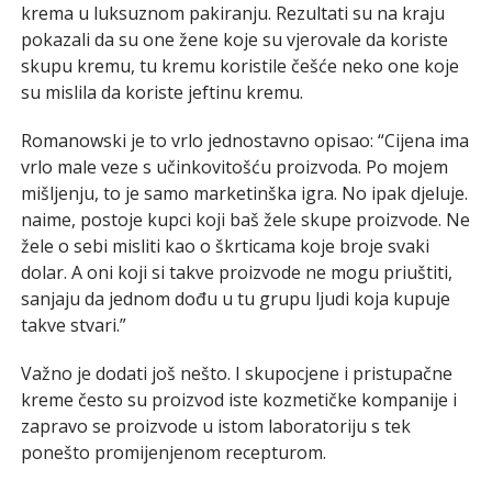
krema u luksuznom pakiranju. Rezultati su na kraju
pokazali da su one žene koje su vjerovale da koriste
skupu kremu, tu kremu koristile češće neko one koje
su mislila da koriste jeftinu kremu.
Romanowski je to vrlo jednostavno opisao: “Cijena ima
vrlo male veze s učinkovitošću proizvoda. Po mojem
mišljenju, to je samo marketinška igra. No ipak djeluje.
naime, postoje kupci koji baš žele skupe proizvode. Ne
žele o sebi misliti kao o škrticama koje broje svaki
dolar. A oni koji si takve proizvode ne mogu priuštiti,
sanjaju da jednom dođu u tu grupu ljudi koja kupuje
takve stvari.”
Važno je dodati još nešto. I skupocjene i pristupačne
kreme često su proizvod iste kozmetičke kompanije i
zapravo se proizvode u istom laboratoriju s tek
ponešto promijenjenom recepturom.