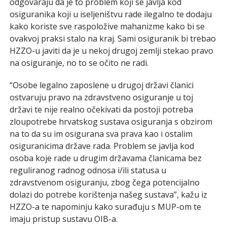
odgovaraju da je to problem koji se javlja kod
osiguranika koji u iseljeništvu rade ilegalno te dodaju
kako koriste sve raspoložive mahanizme kako bi se
ovakvoj praksi stalo na kraj. Sami osiguranik bi trebao
HZZO-u javiti da je u nekoj drugoj zemlji stekao pravo
na osiguranje, no to se očito ne radi.
“Osobe legalno zaposlene u drugoj državi članici
ostvaruju pravo na zdravstveno osiguranje u toj
državi te nije realno očekivati da postoji potreba
zloupotrebe hrvatskog sustava osiguranja s obzirom
na to da su im osigurana sva prava kao i ostalim
osiguranicima države rada. Problem se javlja kod
osoba koje rade u drugim državama članicama bez
reguliranog radnog odnosa i/ili statusa u
zdravstvenom osiguranju, zbog čega potencijalno
dolazi do potrebe korištenja našeg sustava”, kažu iz
HZZO-a te napominju kako surađuju s MUP-om te
imaju pristup sustavu OIB-a.