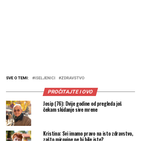
SVE O TEMI:
ISELJENICI
ZDRAVSTVO
PROČITAJTE I OVO
Josip (76): Dvije godine od pregleda još
čekam skidanje sive mrene
Kristina: Svi imamo pravo na isto zdravstvo,
zašto mirovine ne bi bile iste?