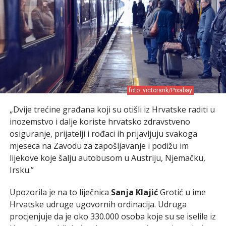
foto: victorsnk/Pixabay
„Dvije trećine građana koji su otišli iz Hrvatske raditi u
inozemstvo i dalje koriste hrvatsko zdravstveno
osiguranje, prijatelji i rođaci ih prijavljuju svakoga
mjeseca na Zavodu za zapošljavanje i podižu im
lijekove koje šalju autobusom u Austriju, Njemačku,
Irsku.”
Upozorila je na to liječnica
Sanja Klajić
Grotić u ime
Hrvatske udruge ugovornih ordinacija. Udruga
procjenjuje da je oko 330.000 osoba koje su se iselile iz