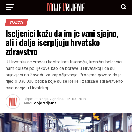
VIJESTI
Iseljenici kažu da im je vani sjajno,
ali i dalje iscrpljuju hrvatsko
zdravstvo
U Hrvatsku se vraćaju kontrolirati trudnoću, kronični bolesnici
nam dolaze po lijekove kao da borave u Hrvatskoj i da su
prijavljeni na Zavodu za zapošljavanje. Procjene govore da je
riječ o 330.000 osoba koje su se iselile i zadržale zdravstveno
osiguranje u Hrvatskoj.
Objavljeno
prije 7 godina
|
16. 03. 2019.
Autor
Moje Vrijeme