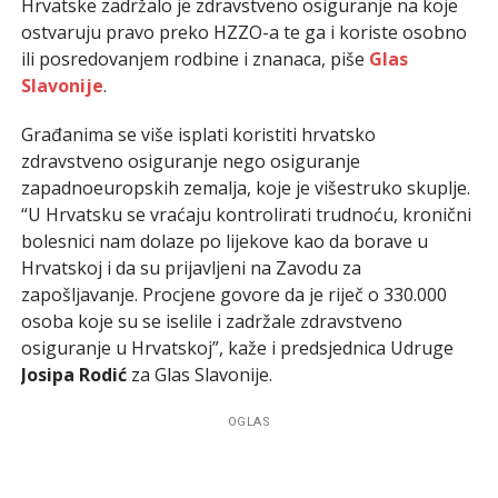
Hrvatske zadržalo je zdravstveno osiguranje na koje
ostvaruju pravo preko HZZO-a te ga i koriste osobno
ili posredovanjem rodbine i znanaca, piše
Glas
Slavonije
.
Građanima se više isplati koristiti hrvatsko
zdravstveno osiguranje nego osiguranje
zapadnoeuropskih zemalja, koje je višestruko skuplje.
“U Hrvatsku se vraćaju kontrolirati trudnoću, kronični
bolesnici nam dolaze po lijekove kao da borave u
Hrvatskoj i da su prijavljeni na Zavodu za
zapošljavanje. Procjene govore da je riječ o 330.000
osoba koje su se iselile i zadržale zdravstveno
osiguranje u Hrvatskoj”, kaže i predsjednica Udruge
Josipa Rodić
za Glas Slavonije.
OGLAS