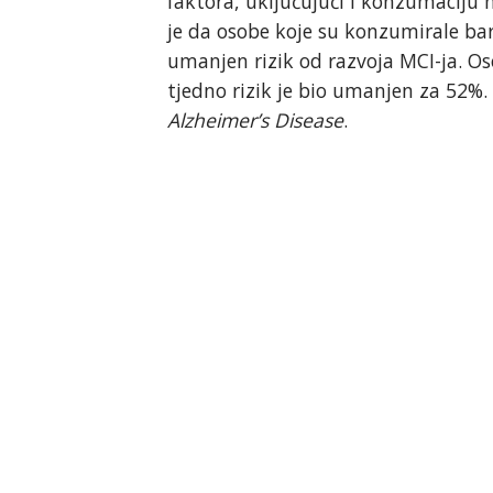
faktora, uključujući i konzumaciju 
je da osobe koje su konzumirale bar
umanjen rizik od razvoja MCI-ja. Os
tjedno rizik je bio umanjen za 52%.
Alzheimer’s Disease
.