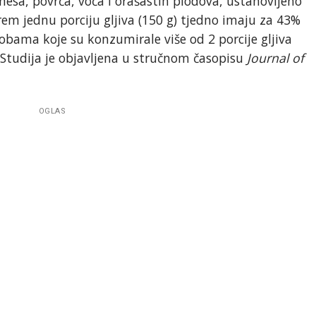
mesa, povrća, voća i orašastih plodova, ustanovljeno
em jednu porciju gljiva (150 g) tjedno imaju za 43%
obama koje su konzumirale više od 2 porcije gljiva
 Studija je objavljena u stručnom časopisu
Journal of
OGLAS