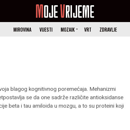
MIROVINA
VIJESTI
MOZAIK
VRT
ZDRAVLJE
azvoja blagog kognitivnog poremećaja. Mehanizmi
pretpostavlja se da one sadrže različite antioksidanse
ije beta i tau amiloida u mozgu, a to su proteini koji