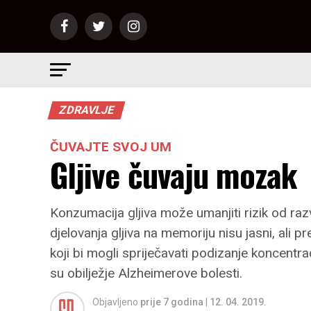
ZDRAVLJE
ČUVAJTE SVOJ UM
Gljive čuvaju mozak
Konzumacija gljiva može umanjiti rizik od r
djelovanja gljiva na memoriju nisu jasni, ali 
koji bi mogli spriječavati podizanje koncentrac
su obilježje Alzheimerove bolesti.
Objavljeno
prije 7 godina
|
12. 04. 2019.