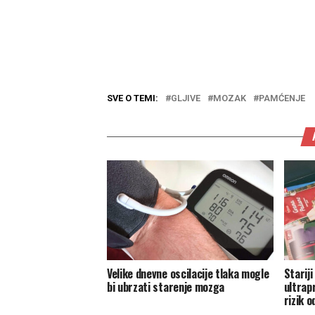
SVE O TEMI:
GLJIVE
MOZAK
PAMĆENJE
Velike dnevne oscilacije tlaka mogle
Stariji
bi ubrzati starenje mozga
ultrap
rizik 