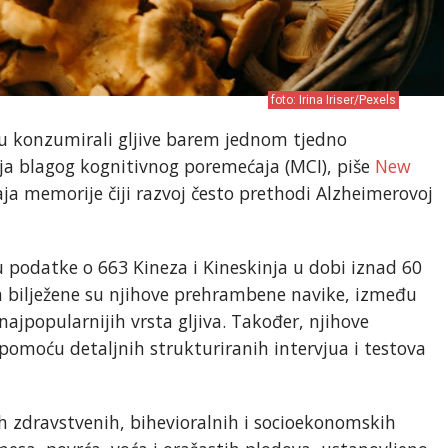
foto: Irina Iriser/Pexels
 su konzumirali gljive barem jednom tjedno
voja blagog kognitivnog poremećaja (MCI), piše
New
ćaja memorije čiji razvoj često prethodi Alzheimerovoj
su podatke o 663 Kineza i Kineskinja u dobi iznad 60
 bilježene su njihove prehrambene navike, između
ajpopularnijih vrsta gljiva. Također, njihove
pomoću detaljnih strukturiranih intervjua i testova
lih zdravstvenih, bihevioralnih i socioekonomskih