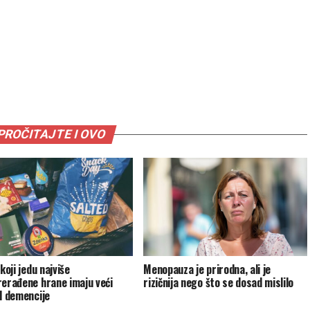
PROČITAJTE I OVO
 koji jedu najviše
Menopauza je prirodna, ali je
rerađene hrane imaju veći
rizičnija nego što se dosad mislilo
od demencije