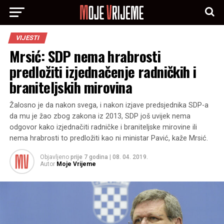
VIJESTI
Mrsić: SDP nema hrabrosti
predložiti izjednačenje radničkih i
braniteljskih mirovina
Žalosno je da nakon svega, i nakon izjave predsjednika SDP-a
da mu je žao zbog zakona iz 2013, SDP još uvijek nema
odgovor kako izjednačiti radničke i braniteljske mirovine ili
nema hrabrosti to predložiti kao ni ministar Pavić, kaže Mrsić.
Objavljeno
prije 7 godina
|
08. 04. 2019.
Autor
Moje Vrijeme