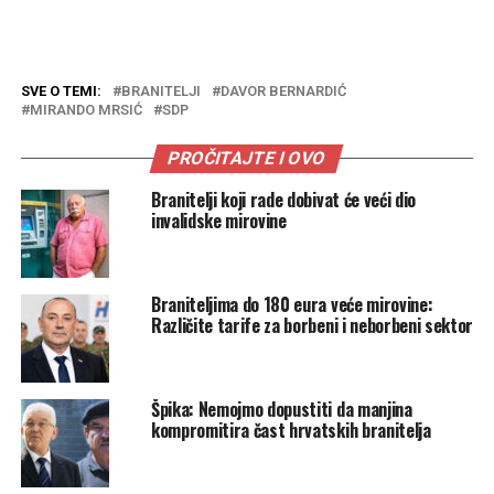
SVE O TEMI:
BRANITELJI
DAVOR BERNARDIĆ
MIRANDO MRSIĆ
SDP
PROČITAJTE I OVO
Branitelji koji rade dobivat će veći dio
invalidske mirovine
Braniteljima do 180 eura veće mirovine:
Različite tarife za borbeni i neborbeni sektor
Špika: Nemojmo dopustiti da manjina
kompromitira čast hrvatskih branitelja