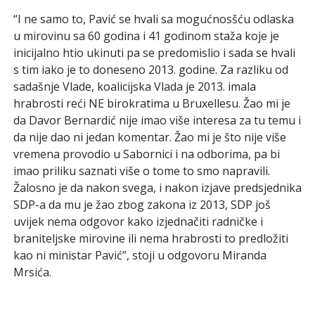
“I ne samo to, Pavić se hvali sa mogućnosšću odlaska
u mirovinu sa 60 godina i 41 godinom staža koje je
inicijalno htio ukinuti pa se predomislio i sada se hvali
s tim iako je to doneseno 2013. godine. Za razliku od
sadašnje Vlade, koalicijska Vlada je 2013. imala
hrabrosti reći NE birokratima u Bruxellesu. Žao mi je
da Davor Bernardić nije imao više interesa za tu temu i
da nije dao ni jedan komentar. Žao mi je što nije više
vremena provodio u Sabornici i na odborima, pa bi
imao priliku saznati više o tome to smo napravili.
Žalosno je da nakon svega, i nakon izjave predsjednika
SDP-a da mu je žao zbog zakona iz 2013, SDP još
uvijek nema odgovor kako izjednačiti radničke i
braniteljske mirovine ili nema hrabrosti to predložiti
kao ni ministar Pavić”, stoji u odgovoru Miranda
Mrsića.