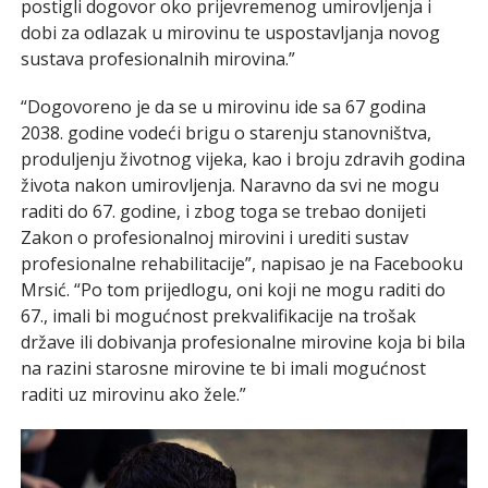
postigli dogovor oko prijevremenog umirovljenja i
dobi za odlazak u mirovinu te uspostavljanja novog
sustava profesionalnih mirovina.”
“Dogovoreno je da se u mirovinu ide sa 67 godina
2038. godine vodeći brigu o starenju stanovništva,
produljenju životnog vijeka, kao i broju zdravih godina
života nakon umirovljenja. Naravno da svi ne mogu
raditi do 67. godine, i zbog toga se trebao donijeti
Zakon o profesionalnoj mirovini i urediti sustav
profesionalne rehabilitacije”, napisao je na Facebooku
Mrsić. “Po tom prijedlogu, oni koji ne mogu raditi do
67., imali bi mogućnost prekvalifikacije na trošak
države ili dobivanja profesionalne mirovine koja bi bila
na razini starosne mirovine te bi imali mogućnost
raditi uz mirovinu ako žele.”