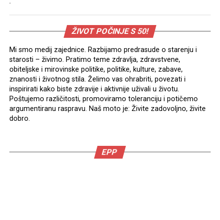
.
ŽIVOT POČINJE S 50!
Mi smo medij zajednice. Razbijamo predrasude o starenju i
starosti – živimo. Pratimo teme zdravlja, zdravstvene,
obiteljske i mirovinske politike, politike, kulture, zabave,
znanosti i životnog stila. Želimo vas ohrabriti, povezati i
inspirirati kako biste zdravije i aktivnije uživali u životu.
Poštujemo različitosti, promoviramo toleranciju i potičemo
argumentiranu raspravu. Naš moto je: Živite zadovoljno, živite
dobro.
EPP