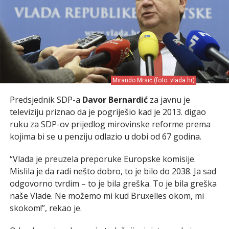
Mirando Mrsić (foto: vlada.hr)
Predsjednik SDP-a
Davor Bernardić
za javnu je
televiziju priznao da je pogriješio kad je 2013. digao
ruku za SDP-ov prijedlog mirovinske reforme prema
kojima bi se u penziju odlazio u dobi od 67 godina.
“Vlada je preuzela preporuke Europske komisije.
Mislila je da radi nešto dobro, to je bilo do 2038. Ja sad
odgovorno tvrdim – to je bila greška. To je bila greška
naše Vlade. Ne možemo mi kud Bruxelles okom, mi
skokom!”, rekao je.