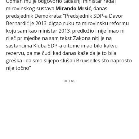
Odmah mu je odgovorio tadašnji ministar rada i
mirovinskog sustava
Mirando Mrsić
, danas
predsjednik Demokrata: “Predsjednik SDP-a Davor
Bernardić je 2013. digao ruku za mirovinsku reformu
koju sam kao ministar 2013. predložio i nije imao ni
riječ primjedbe na sam tekst Zakona niti je na
sastancima Kluba SDP-a o tome imao bilo kakvu
rezervu, pa me čudi kad danas kaže da je to bila
greška i da smo slijepo slušali Bruxselles što naprosto
nije točno”
OGLAS