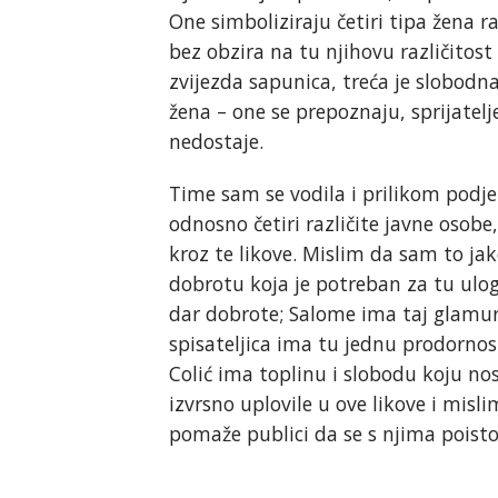
One simboliziraju četiri tipa žena ra
bez obzira na tu njihovu različito
zvijezda sapunica, treća je slobodna
žena – one se prepoznaju, sprijatel
nedostaje.
Time sam se vodila i prilikom podjel
odnosno četiri različite javne osob
kroz te likove. Mislim da sam to ja
dobrotu koja je potreban za tu ulo
dar dobrote; Salome ima taj glamur 
spisateljica ima tu jednu prodornos
Colić ima toplinu i slobodu koju nos
izvrsno uplovile u ove likove i mis
pomaže publici da se s njima poistov