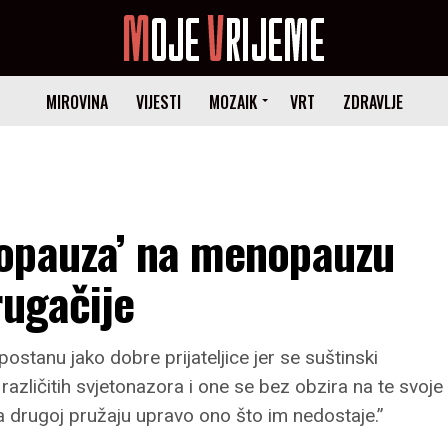
MIROVINA
VIJESTI
MOZAIK
VRT
ZDRAVLJE
opauza’ na menopauzu
rugačije
postanu jako dobre prijateljice jer se suštinski
 različitih svjetonazora i one se bez obzira na te svoje
dna drugoj pružaju upravo ono što im nedostaje.”