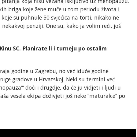
 pitanja koja nisu vezana isključivo uz menopauzu.
ih briga koje žene muče u tom periodu života i
 koje su puhnule 50 svjećica na torti, nikako ne
a nekakvoj penziji. One su, kako ja volim reći, još
inu SC. Planirate li i turneju po ostalim
aja godine u Zagrebu, no već iduće godine
ruge gradove u Hrvatskoj. Neki su termini već
pauza”‘ doći i drugdje, da će ju vidjeti i ljudi u
aša vesela ekipa doživjeti još neke “maturalce” po