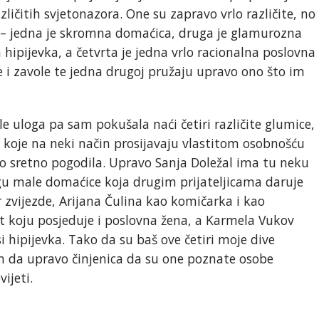
zličitih svjetonazora. One su zapravo vrlo različite, no
st – jedna je skromna domaćica, druga je glamurozna
 hipijevka, a četvrta je jedna vrlo racionalna poslovna
je i zavole te jedna drugoj pružaju upravo ono što im
e uloga pa sam pokušala naći četiri različite glumice,
e, koje na neki način prosijavaju vlastitom osobnošću
ko sretno pogodila. Upravo Sanja Doležal ima tu neku
gu male domaćice koja drugim prijateljicama daruje
zvijezde, Arijana Čulina kao komičarka i kao
t koju posjeduje i poslovna žena, a Karmela Vukov
i hipijevka. Tako da su baš ove četiri moje dive
lim da upravo činjenica da su one poznate osobe
ijeti.