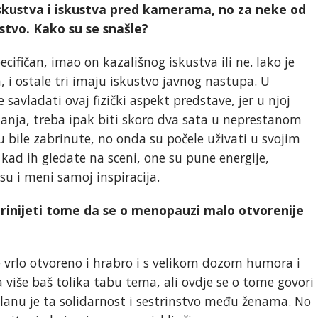
iskustva i iskustva pred kamerama, no za neke od
ustvo. Kako su se snašle?
ifičan, imao on kazališnog iskustva ili ne. Iako je
 i ostale tri imaju iskustvo javnog nastupa. U
 savladati ovaj fizički aspekt predstave, jer u njoj
kanja, treba ipak biti skoro dva sata u neprestanom
u bile zabrinute, no onda su počele uživati u svojim
ad ih gledate na sceni, one su pune energije,
su i meni samoj inspiracija.
prinijeti tome da se o menopauzi malo otvorenije
vrlo otvoreno i hrabro i s velikom dozom humora i
više baš tolika tabu tema, ali ovdje se o tome govori
lanu je ta solidarnost i sestrinstvo među ženama. No