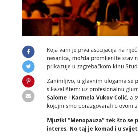
Koja vam je prva asocijacija na rije
nesanica, možda promijenite stav n
prikazuje u zagrebačkom kinu Stud
Zanimljivo, u glavnim ulogama se p
s kazalištem: uz profesionalnu glu
Salome
i
Karmela Vukov Colić
, a 
kojojm smo porazgovarali o ovom z
Mjuzikl “Menopauza” tek što se p
interes. No taj je komad i u svije