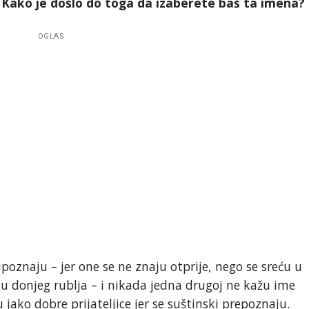
 Kako je došlo do toga da izaberete baš ta imena?
OGLAS
poznaju – jer one se ne znaju otprije, nego se sreću u
 donjeg rublja – i nikada jedna drugoj ne kažu ime
 jako dobre prijateljice jer se suštinski prepoznaju.