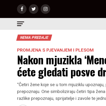
NEMA PREDAJE
PROMJENA S PJEVANJEM I PLESOM
Nakon mjuzikla ‘Men
ćete gledati posve d
“Četiri žene koje se u tom mjuziklu upoznaju, 
prepoznaju. One simboliziraju četiri tipa žena
razlike prepoznaju, sprijatelje i zavole te je