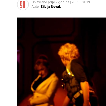
Objavljeno
prije 7 godina
|
26. 11. 2019.
Autor
Silvija Novak