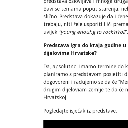
predstava oslovljava i mnoga druga
Bavi se temama poput starenja, nek
slično. Predstava dokazuje da i žene
trebaju, niti žele usporiti i ići prem
uvijek
“young enouhg to rock’n’roll
“.
Predstava igra do kraja godine u K
dijelovima Hrvatske?
Da, apsolutno. Imamo termine do kr
planiramo s predstavom posjetiti d
dogovoreni i radujemo se da će “Meno
drugim dijeloviam zemlje te da će n
Hrvatskoj.
Pogledajte isječak iz predstave: