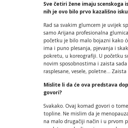
Sve četiri žene imaju scenskoga 
nih je ovo bilo prvo kazališno isk
Rad sa svakim glumcem je uvijek spec
samo Arijana profesionalna glumica,
početku je bilo malo bojazni kako će
ima i puno plesanja, pjevanja i ska
pokretu, u koreografiji. U početku s
novim sposobnostima i zaista sada k
rasplesane, vesele, poletne… Zaista 
Mislite li da će ova predstava do
govori?
Svakako. Ovaj komad govori o tome 
topline. Ne mislim da je menopauza 
na malo drugačiji način i u prvom p