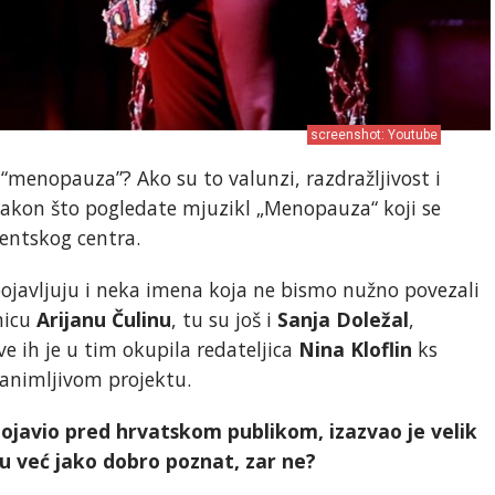
screenshot: Youtube
č “menopauza”? Ako su to valunzi, razdražljivost i
akon što pogledate mjuzikl „Menopauza“ koji se
entskog centra.
ojavljuju i neka imena koja ne bismo nužno povezali
micu
Arijanu Čulinu
, tu su još i
Sanja Doležal
,
sve ih je u tim okupila redateljica
Nina Kloflin
ks
animljivom projektu.
ojavio pred hrvatskom publikom, izazvao je velik
tu već jako dobro poznat, zar ne?