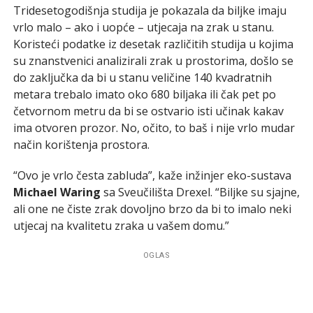
Tridesetogodišnja studija je pokazala da biljke imaju
vrlo malo – ako i uopće – utjecaja na zrak u stanu.
Koristeći podatke iz desetak različitih studija u kojima
su znanstvenici analizirali zrak u prostorima, došlo se
do zaključka da bi u stanu veličine 140 kvadratnih
metara trebalo imato oko 680 biljaka ili čak pet po
četvornom metru da bi se ostvario isti učinak kakav
ima otvoren prozor. No, očito, to baš i nije vrlo mudar
način korištenja prostora.
“Ovo je vrlo česta zabluda”, kaže inžinjer eko-sustava
Michael Waring
sa Sveučilišta Drexel. “Biljke su sjajne,
ali one ne čiste zrak dovoljno brzo da bi to imalo neki
utjecaj na kvalitetu zraka u vašem domu.”
OGLAS