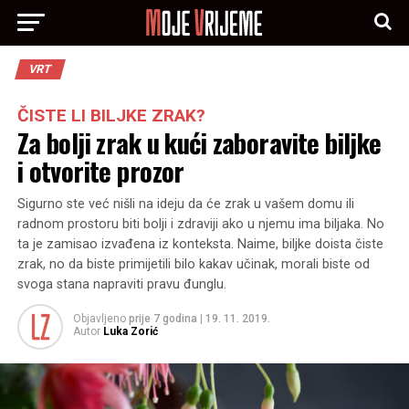
VRT
ČISTE LI BILJKE ZRAK?
Za bolji zrak u kući zaboravite biljke
i otvorite prozor
Sigurno ste već nišli na ideju da će zrak u vašem domu ili
radnom prostoru biti bolji i zdraviji ako u njemu ima biljaka. No
ta je zamisao izvađena iz konteksta. Naime, biljke doista čiste
zrak, no da biste primijetili bilo kakav učinak, morali biste od
svoga stana napraviti pravu đunglu.
Objavljeno
prije 7 godina
|
19. 11. 2019.
Autor
Luka Zorić