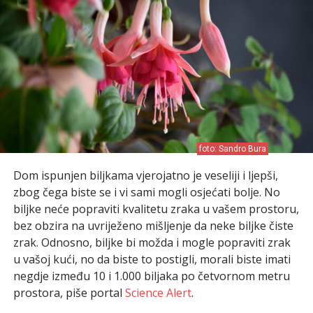
foto: Sandro Bura
Dom ispunjen biljkama vjerojatno je veseliji i ljepši,
zbog čega biste se i vi sami mogli osjećati bolje. No
biljke neće popraviti kvalitetu zraka u vašem prostoru,
bez obzira na uvriježeno mišljenje da neke biljke čiste
zrak. Odnosno, biljke bi možda i mogle popraviti zrak
u vašoj kući, no da biste to postigli, morali biste imati
negdje između 10 i 1.000 biljaka po četvornom metru
prostora, piše portal
Scienc
e
Alert
.