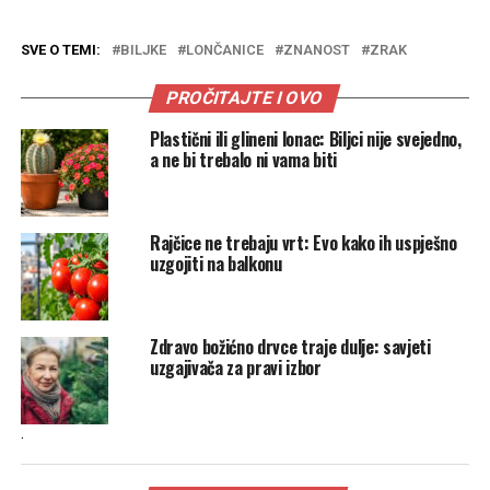
SVE O TEMI:
BILJKE
LONČANICE
ZNANOST
ZRAK
PROČITAJTE I OVO
Plastični ili glineni lonac: Biljci nije svejedno,
a ne bi trebalo ni vama biti
Rajčice ne trebaju vrt: Evo kako ih uspješno
uzgojiti na balkonu
Zdravo božićno drvce traje dulje: savjeti
uzgajivača za pravi izbor
.