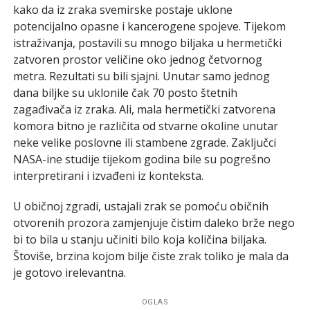
kako da iz zraka svemirske postaje uklone
potencijalno opasne i kancerogene spojeve. Tijekom
istraživanja, postavili su mnogo biljaka u hermetički
zatvoren prostor veličine oko jednog četvornog
metra. Rezultati su bili sjajni. Unutar samo jednog
dana biljke su uklonile čak 70 posto štetnih
zagađivača iz zraka. Ali, mala hermetički zatvorena
komora bitno je različita od stvarne okoline unutar
neke velike poslovne ili stambene zgrade. Zaključci
NASA-ine studije tijekom godina bile su pogrešno
interpretirani i izvađeni iz konteksta.
U običnoj zgradi, ustajali zrak se pomoću običnih
otvorenih prozora zamjenjuje čistim daleko brže nego
bi to bila u stanju učiniti bilo koja količina biljaka.
Štoviše, brzina kojom bilje čiste zrak toliko je mala da
je gotovo irelevantna.
OGLAS