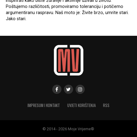
inspirirati kako biste zdravije i aktivnije uživali u životu.
Poštujemo različitosti, promoviramo toleranciju i potičemo
argumentiranu raspravu. Naš moto je: Živite brzo, umrite stari.
Jako stari.
IMPRESUM I KONTAKT
UVJETI KORIŠTENJA
RSS
© 2014 - 2026 Moje Vrijeme®