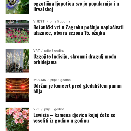
egzotična ljepotica sve je popularnija i u
Hrvatskoj
VIJESTI
prije 5 godina
Botanički vrt u Zagrebu počinje naplaćivati
ulaznice, otvara sezonu 15. ožujka
VRT
prije 6 godina
Uzgojite ludisiju, skromni dragulj među
orhidejama
MOZAIK
prije 6 godina
Održan je koncert pred gledalištem punim
bilja
VRT
prije 6 godina
Lewisia – kamena djevica kojoj ćete se
veseliti iz godine u godinu