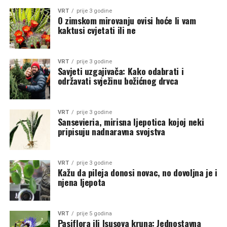
VRT
prije 3 godine
O zimskom mirovanju ovisi hoće li vam
kaktusi cvjetati ili ne
VRT
prije 3 godine
Savjeti uzgajivača: Kako odabrati i
održavati svježinu božićnog drvca
VRT
prije 3 godine
Sansevieria, mirisna ljepotica kojoj neki
pripisuju nadnaravna svojstva
VRT
prije 3 godine
Kažu da pileja donosi novac, no dovoljna je i
njena ljepota
VRT
prije 5 godina
Pasiflora ili Isusova kruna: Jednostavna