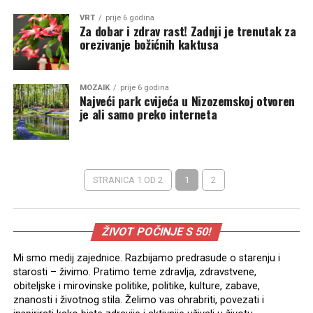
VRT
prije 6 godina
Za dobar i zdrav rast! Zadnji je trenutak za
orezivanje božićnih kaktusa
MOZAIK
prije 6 godina
Najveći park cvijeća u Nizozemskoj otvoren
je ali samo preko interneta
STRANICA 1 OD 2
1
2
ŽIVOT POČINJE S 50!
Mi smo medij zajednice. Razbijamo predrasude o starenju i
starosti – živimo. Pratimo teme zdravlja, zdravstvene,
obiteljske i mirovinske politike, politike, kulture, zabave,
znanosti i životnog stila. Želimo vas ohrabriti, povezati i