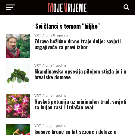
Svi članci s temom "biljke"
VRT
prije 8 mjeseci
Zdravo božićno drvce traje dulje: savjeti
uzgajivača za pravi izbor
VRT
prije 1 godina
Skandinavska opsesija pilejom stigla je i u
hrvatske domove
VRT
prije 1 godina
Raskoš petunija uz minimalan trud, savjeti
za bujan rast i izdašan cvat
VRT
prije 1 godina
Isusove krune su hit sezone i dolaze u