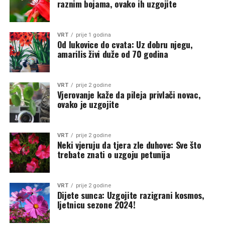
raznim bojama, ovako ih uzgojite
VRT
prije 1 godina
Od lukovice do cvata: Uz dobru njegu,
amarilis živi duže od 70 godina
VRT
prije 2 godine
Vjerovanje kaže da pileja privlači novac,
ovako je uzgojite
VRT
prije 2 godine
Neki vjeruju da tjera zle duhove: Sve što
trebate znati o uzgoju petunija
VRT
prije 2 godine
Dijete sunca: Uzgojite razigrani kosmos,
ljetnicu sezone 2024!