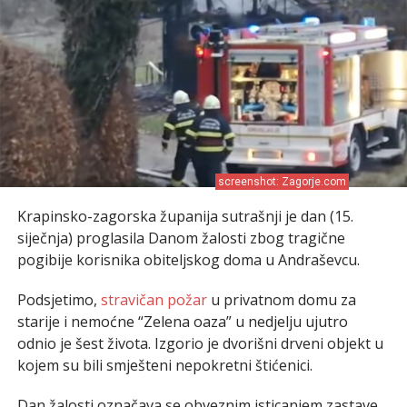
screenshot: Zagorje.com
Krapinsko-zagorska županija sutrašnji je dan (15.
siječnja) proglasila Danom žalosti zbog tragične
pogibije korisnika obiteljskog doma u Andraševcu.
Podsjetimo,
stravičan požar
u privatnom domu za
starije i nemoćne “Zelena oaza” u nedjelju ujutro
odnio je šest života. Izgorio je dvorišni drveni objekt u
kojem su bili smješteni nepokretni štićenici.
Dan žalosti označava se obveznim isticanjem zastave