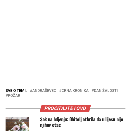
SVE O TEMI:
ANDRAŠEVEC
CRNA KRONIKA
DAN ŽALOSTI
POŽAR
PROČITAJTE I OVO
Šok na bdjenju: Obitelj otkrila da u lijesu nije
njihov otac