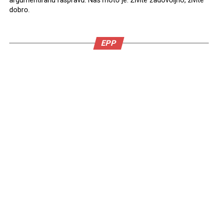
argumentiranu raspravu. Naš moto je: Živite zadovoljno, živite
dobro.
EPP