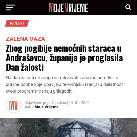
VIJESTI
ZALENA OAZA
Zbog pogibije nemoćnih staraca u
Andraševcu, županija je proglasila
Dan žalosti
Na dan žalosti ne mogu se održavati zabavne priredbe, a
pravne osobe koje obavljaju televizijsku i radijsku djelatnost
svoje programe trebaju prilagoditi.
Objavljeno
prije 7 godina
|
14. 01. 2020.
Autor
Moje Vrijeme