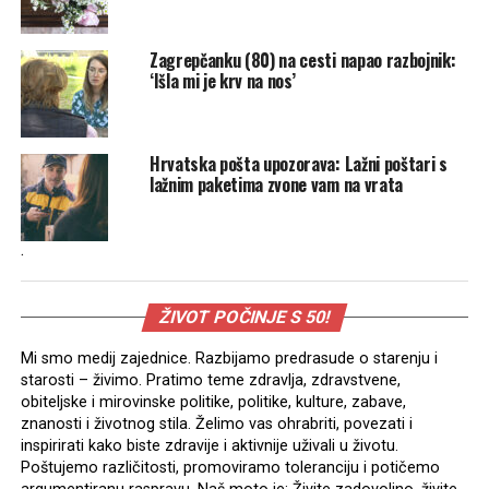
Zagrepčanku (80) na cesti napao razbojnik:
‘Išla mi je krv na nos’
Hrvatska pošta upozorava: Lažni poštari s
lažnim paketima zvone vam na vrata
.
ŽIVOT POČINJE S 50!
Mi smo medij zajednice. Razbijamo predrasude o starenju i
starosti – živimo. Pratimo teme zdravlja, zdravstvene,
obiteljske i mirovinske politike, politike, kulture, zabave,
znanosti i životnog stila. Želimo vas ohrabriti, povezati i
inspirirati kako biste zdravije i aktivnije uživali u životu.
Poštujemo različitosti, promoviramo toleranciju i potičemo