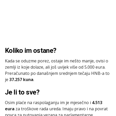
Koliko im ostane?
Kada se oduzme porez, ostaje im nešto manje, ovisi o
zemlji iz koje dolaze, ali još uvijek više od 5.000 eura.
Preračunato po današnjem srednjem tečaju HNB-a to
je
37.257 kuna
.
Je li to sve?
Osim plaće na raspolaganju im je mjesečno i
4.513
eura
za troškove rada ureda. Imaju pravo i na povrat
novca za putovanja vezana za parlamentarne