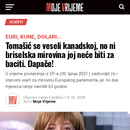
VIJESTI
EURI, KUNE, DOLARI...
Tomašić se veseli kanadskoj, no ni
briselska mirovina joj neće biti za
baciti. Dapače!
U vrijeme povlačenja iz EP-a (30. lipnja 2021.) zadovoljit će i
starosni uvjet za mirovinu Europskog parlamenta, jer će dva
mjeseca ranije navršiti 63 godine.
Objavljeno
prije 6 godina
|
13. 02. 2020.
Autor
Moje Vrijeme