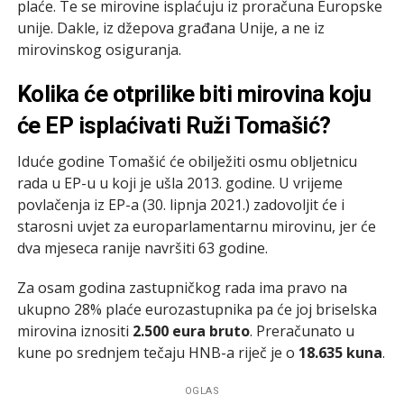
plaće. Te se mirovine isplaćuju iz proračuna Europske
unije. Dakle, iz džepova građana Unije, a ne iz
mirovinskog osiguranja.
Kolika će otprilike biti mirovina koju
će EP isplaćivati Ruži Tomašić?
Iduće godine Tomašić će obilježiti osmu obljetnicu
rada u EP-u u koji je ušla 2013. godine. U vrijeme
povlačenja iz EP-a (30. lipnja 2021.) zadovoljit će i
starosni uvjet za europarlamentarnu mirovinu, jer će
dva mjeseca ranije navršiti 63 godine.
Za osam godina zastupničkog rada ima pravo na
ukupno 28% plaće eurozastupnika pa će joj briselska
mirovina iznositi
2.500 eura bruto
. Preračunato u
kune po srednjem tečaju HNB-a riječ je o
18.635 kuna
.
OGLAS