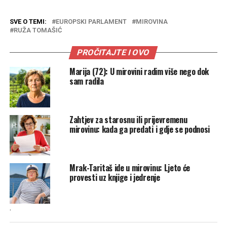
SVE O TEMI:
EUROPSKI PARLAMENT
MIROVINA
RUŽA TOMAŠIĆ
PROČITAJTE I OVO
Marija (72): U mirovini radim više nego dok
sam radila
Zahtjev za starosnu ili prijevremenu
mirovinu: kada ga predati i gdje se podnosi
Mrak-Taritaš ide u mirovinu: Ljeto će
provesti uz knjige i jedrenje
.