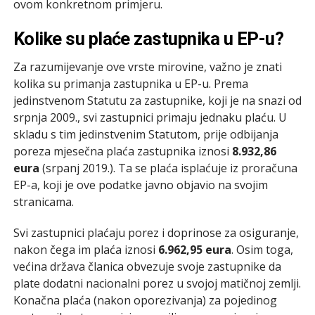
ovom konkretnom primjeru.
Kolike su plaće zastupnika u EP-u?
Za razumijevanje ove vrste mirovine, važno je znati
kolika su primanja zastupnika u EP-u. Prema
jedinstvenom Statutu za zastupnike, koji je na snazi od
srpnja 2009., svi zastupnici primaju jednaku plaću. U
skladu s tim jedinstvenim Statutom, prije odbijanja
poreza mjesečna plaća zastupnika iznosi
8.932,86
eura
(srpanj 2019.). Ta se plaća isplaćuje iz proračuna
EP-a, koji je ove podatke javno objavio na svojim
stranicama.
Svi zastupnici plaćaju porez i doprinose za osiguranje,
nakon čega im plaća iznosi
6.962,95 eura
. Osim toga,
većina država članica obvezuje svoje zastupnike da
plate dodatni nacionalni porez u svojoj matičnoj zemlji.
Konačna plaća (nakon oporezivanja) za pojedinog