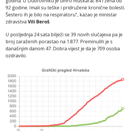
godina. U Dubrovniku je umro muškarac 84 i žena od
92 godine. Imali su teške i pridružene kronične bolesti.
Šestero ih je bilo na respiratoru”, kazao je ministar
zdravstva
Vili Beroš
.
U posljednja 24 sata bilježi se 39 novih slučajeva pa je
broj zaraženih porastao na 1.877. Preminulih je s
današnjim danom 47. Dobra vijest je da je 709 osoba
ozdravilo.