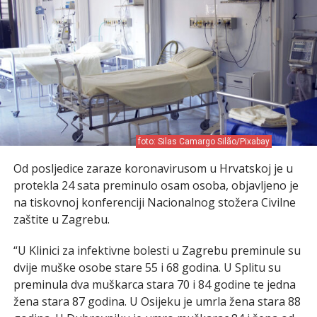
foto: Silas Camargo Silão/Pixabay
Od posljedice zaraze koronavirusom u Hrvatskoj je u
protekla 24 sata preminulo osam osoba, objavljeno je
na tiskovnoj konferenciji Nacionalnog stožera Civilne
zaštite u Zagrebu.
“U Klinici za infektivne bolesti u Zagrebu preminule su
dvije muške osobe stare 55 i 68 godina. U Splitu su
preminula dva muškarca stara 70 i 84 godine te jedna
žena stara 87 godina. U Osijeku je umrla žena stara 88