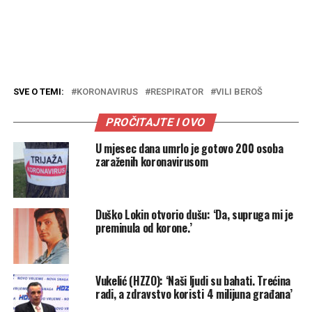
SVE O TEMI:
KORONAVIRUS
RESPIRATOR
VILI BEROŠ
PROČITAJTE I OVO
U mjesec dana umrlo je gotovo 200 osoba
zaraženih koronavirusom
Duško Lokin otvorio dušu: ‘Da, supruga mi je
preminula od korone.’
Vukelić (HZZO): ‘Naši ljudi su bahati. Trećina
radi, a zdravstvo koristi 4 milijuna građana’