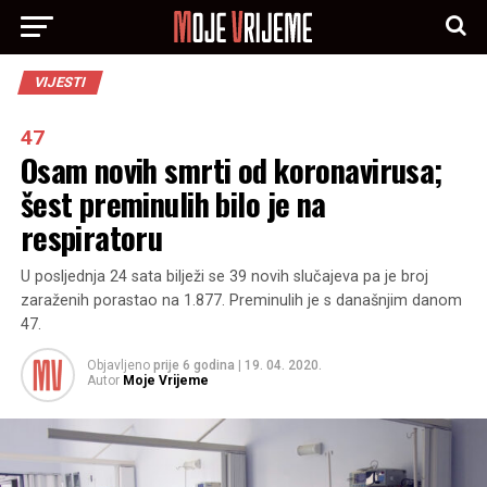
VIJESTI
47
Osam novih smrti od koronavirusa;
šest preminulih bilo je na
respiratoru
U posljednja 24 sata bilježi se 39 novih slučajeva pa je broj
zaraženih porastao na 1.877. Preminulih je s današnjim danom
47.
Objavljeno
prije 6 godina
|
19. 04. 2020.
Autor
Moje Vrijeme