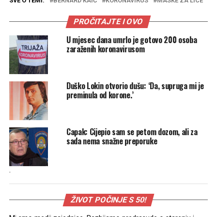
SVE O TEMI:
BERNARD KAIĆ
KORONAVIRUS
MASKE ZA LICE
PROČITAJTE I OVO
U mjesec dana umrlo je gotovo 200 osoba
zaraženih koronavirusom
Duško Lokin otvorio dušu: ‘Da, supruga mi je
preminula od korone.’
Capak: Cijepio sam se petom dozom, ali za
sada nema snažne preporuke
.
ŽIVOT POČINJE S 50!