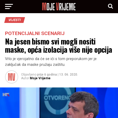
VIJESTI
POTENCIJALNI SCENARIJ
Na jesen bismo svi mogli nositi
maske, opća izolacija više nije opcija
Vrlo je vjerojatno da će se ići s tom preporukom jer je
zaključak da maske pružaju zaštitu.
Objavljeno
prije 6 godina
|
13. 06. 2020.
Autor
Moje Vrijeme