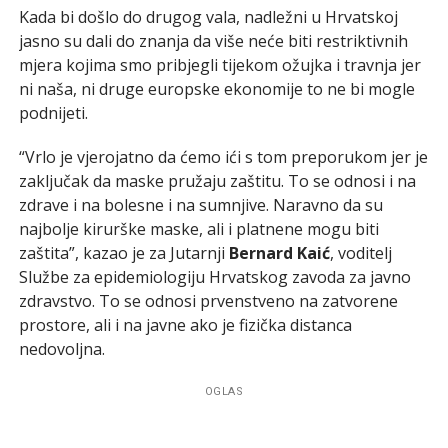
Kada bi došlo do drugog vala, nadležni u Hrvatskoj
jasno su dali do znanja da više neće biti restriktivnih
mjera kojima smo pribjegli tijekom ožujka i travnja jer
ni naša, ni druge europske ekonomije to ne bi mogle
podnijeti.
“Vrlo je vjerojatno da ćemo ići s tom preporukom jer je
zaključak da maske pružaju zaštitu. To se odnosi i na
zdrave i na bolesne i na sumnjive. Naravno da su
najbolje kirurške maske, ali i platnene mogu biti
zaštita”, kazao je za Jutarnji
Bernard Kaić
, voditelj
Službe za epidemiologiju Hrvatskog zavoda za javno
zdravstvo. To se odnosi prvenstveno na zatvorene
prostore, ali i na javne ako je fizička distanca
nedovoljna.
OGLAS