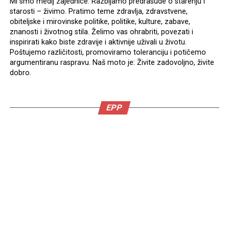
Mi smo medij zajednice. Razbijamo predrasude o starenju i
starosti – živimo. Pratimo teme zdravlja, zdravstvene,
obiteljske i mirovinske politike, politike, kulture, zabave,
znanosti i životnog stila. Želimo vas ohrabriti, povezati i
inspirirati kako biste zdravije i aktivnije uživali u životu.
Poštujemo različitosti, promoviramo toleranciju i potičemo
argumentiranu raspravu. Naš moto je: Živite zadovoljno, živite
dobro.
EPP