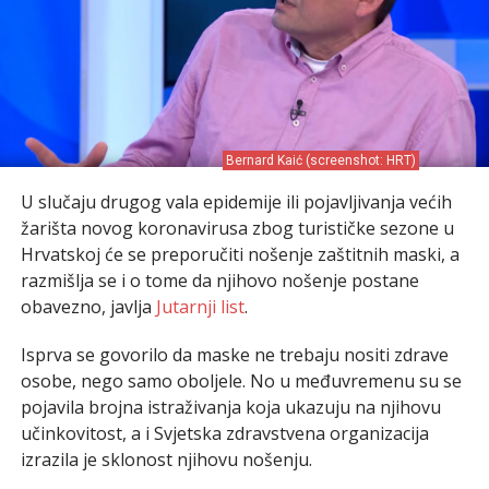
Bernard Kaić (screenshot: HRT)
U slučaju drugog vala epidemije ili pojavljivanja većih
žarišta novog koronavirusa zbog turističke sezone u
Hrvatskoj će se preporučiti nošenje zaštitnih maski, a
razmišlja se i o tome da njihovo nošenje postane
obavezno, javlja
Jutarnji list
.
Isprva se govorilo da maske ne trebaju nositi zdrave
osobe, nego samo oboljele. No u međuvremenu su se
pojavila brojna istraživanja koja ukazuju na njihovu
učinkovitost, a i Svjetska zdravstvena organizacija
izrazila je sklonost njihovu nošenju.