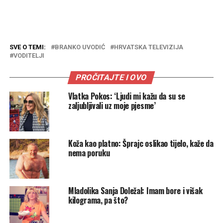
SVE O TEMI:
BRANKO UVODIĆ
HRVATSKA TELEVIZIJA
VODITELJI
PROČITAJTE I OVO
Vlatka Pokos: ‘Ljudi mi kažu da su se
zaljubljivali uz moje pjesme’
Koža kao platno: Šprajc oslikao tijelo, kaže da
nema poruku
Mladolika Sanja Doležal: Imam bore i višak
kilograma, pa što?