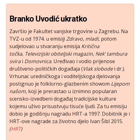
Branko Uvodić ukratko
Završio je Fakultet vanjske trgovine u Zagrebu. Na
TVZ-u od 1974. u emisiji
Zdravo, mladi
, potom
sudjelovao u stvaranju emisija
Kritična
točka
,
Televizijski obiteljski magazin
,
Nek’ tambura
svira
i
Domovnica
. Uređivao i vodio prijenose
društveno-političkih događaja (
Vlak slobode
i dr.).
Vrhunac uredničkoga i voditeljskoga djelovanja
postignuo je folklorno-glazbenim showom
Lijepom
našom
, koji je prerastao u iznimno popularan
scensko-izvedbeni događaj tradicijske kulture
kojemu uživo prisustvuju tisuće ljudi. Za tu emisiju
dobio je godišnju nagradu HRT-a 1997. Dobitnik je i
HRT-ove nagrade za životno djelo Ivan Šibl 2015.
(
HRT
)