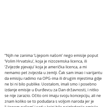
“Njih ne zanima ‘Lijepom našom’ nego emisije poput
‘Volim Hrvatsku’, koja je nizozemska licenca, ili
‘Zvijezde pjevaju’ koja je američka licenca, a mi
nemamo pet zvijezda u zemlji. Čak sam imao i varijantu
da emisiju radimo na OPG-ima ili drugim mjestima gdje
ne bi ni bilo publike. Uostalom, imali smo i posebno
izdanje emisije u Đurđevcu za Dan državnosti, i nitko
se nije zarazio. Očito oni imaju svoju koncepciju, ali ne
znam koliko se to podudara s voljom naroda jer je
‘Lijepom našom’ i sad u krizi bila najgledanija emisija.