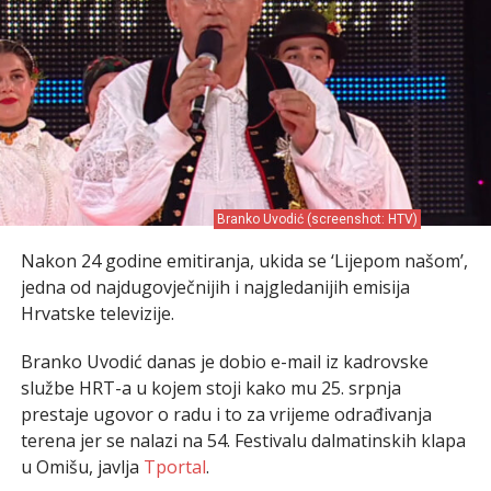
Branko Uvodić (screenshot: HTV)
Nakon 24 godine emitiranja, ukida se ‘Lijepom našom’,
jedna od najdugovječnijih i najgledanijih emisija
Hrvatske televizije.
Branko Uvodić danas je dobio e-mail iz kadrovske
službe HRT-a u kojem stoji kako mu 25. srpnja
prestaje ugovor o radu i to za vrijeme odrađivanja
terena jer se nalazi na 54. Festivalu dalmatinskih klapa
u Omišu, javlja
Tportal
.