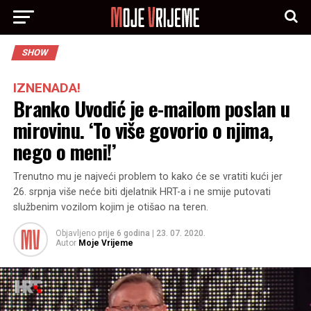
SHOW
IZNENADA!
Branko Uvodić je e-mailom poslan u
mirovinu. ‘To više govorio o njima,
nego o meni!’
Trenutno mu je najveći problem to kako će se vratiti kući jer
26. srpnja više neće biti djelatnik HRT-a i ne smije putovati
službenim vozilom kojim je otišao na teren.
Objavljeno
prije 6 godina
|
23. 07. 2020.
Autor
Moje Vrijeme