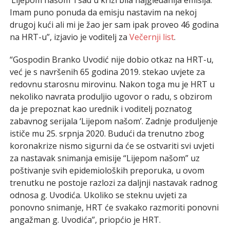
Imam puno ponuda da emisju nastavim na nekoj
drugoj kući ali mi je žao jer sam ipak proveo 46 godina
na HRT-u”, izjavio je voditelj za
Večernji list
.
“Gospodin Branko Uvodić nije dobio otkaz na HRT-u,
već je s navršenih 65 godina 2019. stekao uvjete za
redovnu starosnu mirovinu. Nakon toga mu je HRT u
nekoliko navrata produljio ugovor o radu, s obzirom
da je prepoznat kao urednik i voditelj poznatog
zabavnog serijala ‘Lijepom našom’. Zadnje produljenje
ističe mu 25. srpnja 2020. Budući da trenutno zbog
koronakrize nismo sigurni da će se ostvariti svi uvjeti
za nastavak snimanja emisije “Lijepom našom” uz
poštivanje svih epidemioloških preporuka, u ovom
trenutku ne postoje razlozi za daljnji nastavak radnog
odnosa g. Uvodića. Ukoliko se steknu uvjeti za
ponovno snimanje, HRT će svakako razmoriti ponovni
angažman g. Uvodića”, priopćio je HRT.