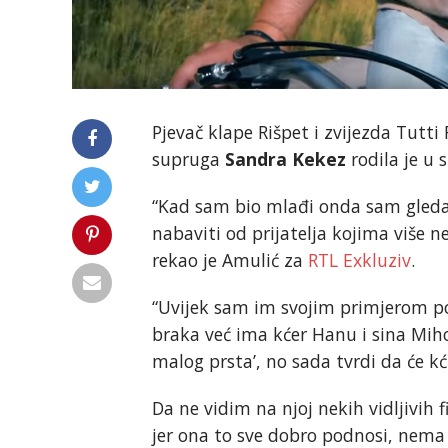
Pjevač klape Rišpet i zvijezda Tutti 
supruga
Sandra Kekez
rodila je u s
“Kad sam bio mlađi onda sam gledao
nabaviti od prijatelja kojima više n
rekao je Amulić za
RTL Exkluziv
.
“Uvijek sam im svojim primjerom pok
braka već ima kćer Hanu i sina Mihov
malog prsta’, no sada tvrdi da će kć
Da ne vidim na njoj nekih vidljivih 
jer ona to sve dobro podnosi, nema 