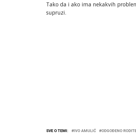
Tako da i ako ima nekakvih problem
supruzi.
SVE O TEMI:
IVO AMULIĆ
ODGOĐENO RODIT