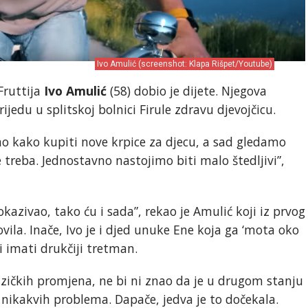
Ivo Amulić (screenshot: Klapa Rišpet/Youtube)
Fruttija
Ivo Amulić
(58) dobio je dijete. Njegova
rijedu u splitskoj bolnici Firule zdravu djevojčicu.
 kako kupiti nove krpice za djecu, a sad gledamo
e treba. Jednostavno nastojimo biti malo štedljivi”,
azivao, tako ću i sada”, rekao je Amulić koji iz prvog
ila. Inače, Ivo je i djed unuke Ene koja ga ‘mota oko
i imati drukčiji tretman.
fizičkih promjena, ne bi ni znao da je u drugom stanju
nikakvih problema. Dapače, jedva je to dočekala.