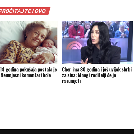
PROČITAJTE I OVO
14 godina pokušaja postala je
Cher ima 80 godina i još uvijek skrbi
 Neumjesni komentari bole
za sina: Mnogi roditelji će je
razumjeti