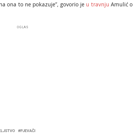
a ona to ne pokazuje”, govorio je
u travnju
Amulić o
OGLAS
ELJSTVO
PJEVAČI