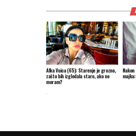
Alka Vuica (65): Starenje je grozno,
Nakon 
zašto bih izgledala staro, ako ne
majka:
moram?
.