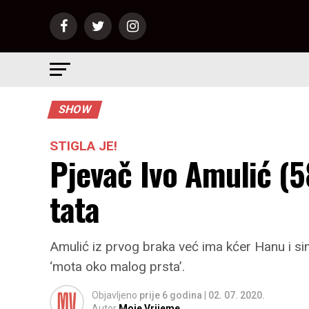
SHOW
STIGLA JE!
Pjevač Ivo Amulić (5
tata
Amulić iz prvog braka već ima kćer Hanu i sina
‘mota oko malog prsta’.
Objavljeno
prije 6 godina
|
02. 07. 2020.
Autor
Moje Vrijeme