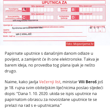
foto: Mojevrijeme.hr
Papirnate uputnice s današnjim danom odlaze u
povijest, a zamijenit će ih one elektronske. Takva je
barem ideja, no provedba tog plana ipak je nešto
drugo.
Naime, kako javlja
Večernji list
, ministar
Vili Beroš
još
je 18. rujna svim obiteljskim liječnicima poslao sljedeći
dopis: “Dana 1. 10. 2020. ukida se ispis uputnice na
papirnatom obrascu za novoizdane uputnice te se
prelazi na rad s e-uputnicama.”