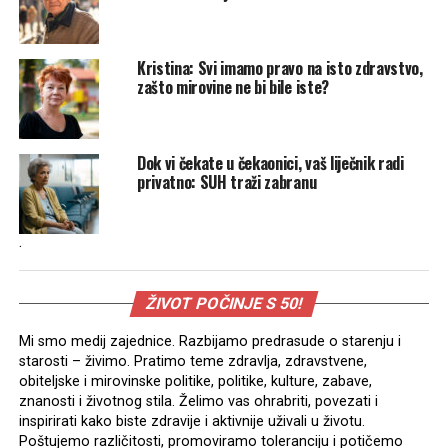
Kristina: Svi imamo pravo na isto zdravstvo,
zašto mirovine ne bi bile iste?
Dok vi čekate u čekaonici, vaš liječnik radi
privatno: SUH traži zabranu
.
ŽIVOT POČINJE S 50!
Mi smo medij zajednice. Razbijamo predrasude o starenju i
starosti – živimo. Pratimo teme zdravlja, zdravstvene,
obiteljske i mirovinske politike, politike, kulture, zabave,
znanosti i životnog stila. Želimo vas ohrabriti, povezati i
inspirirati kako biste zdravije i aktivnije uživali u životu.
Poštujemo različitosti, promoviramo toleranciju i potičemo