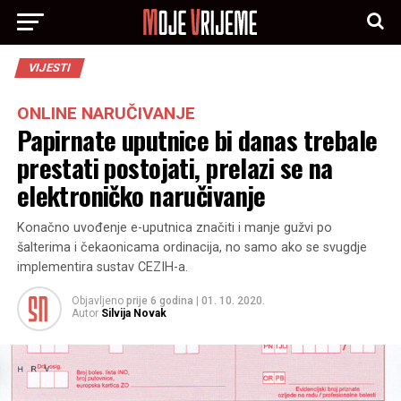
VIJESTI
ONLINE NARUČIVANJE
Papirnate uputnice bi danas trebale
prestati postojati, prelazi se na
elektroničko naručivanje
Konačno uvođenje e-uputnica značiti i manje gužvi po
šalterima i čekaonicama ordinacija, no samo ako se svugdje
implementira sustav CEZIH-a.
Objavljeno
prije 6 godina
|
01. 10. 2020.
Autor
Silvija Novak